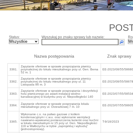
POS
Status:
Wyszukaj po znaku sprawy lub nazwie:
Ro
Nazwa postępowania
Znak sprawy
Zapytanie ofertowe w sprawie posprzątania piwnicy
3361.
przynależnej do lokalu mieszkalnego przy ul. Gen. Bema
EE-2023/08/55/5868
52 m. 1
Zapytanie ofertowe w sprawie posprzątania piwnicy
3362.
przynależnej do lokalu mieszkalnego przy ul. 11
EE-2023/08/55/5867
Listopada 86 m. 3
Zapytanie ofertowe w sprawie posprzątania i dezynfekcji
3363.
holu piwnicznego po awarii instalacji wodno-
EE-2023/07/55/5853
kanalizacyjnej w budynku przy ul. Niepodległości 140
Zapytanie ofertowe w sprawie posprzątania lokalu
3364.
EE-2023/07/55/5860
mieszkalnego przy ul. Orzeszkowej 7 m. 10
Wykonanie c.o. na paliwo gazowe z kotłem
kondensacyjnym i c.w.u. oraz wykonanie wentylacji
nawiewno-wywiewnej pomieszczenia łazienki oraz kuchni
3365.
T-9/18/2023
w lokalu mieszkalnym nr 15 przy ul. Gen. Niepodległości
119 w Wałbrzychu w trybie „zaprojektuj i wybuduj”
(jednostopniowy).