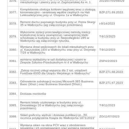
3376.
2023/07/55/58029
mieszkalnego i piwnicy przy ul. Zagórzańskiej 4a m. 1
Kompleksowa obsługa kotłowni węglowej wraz z obsługą
3377.
konserwacyjno - serwisową węzłów cieplnych na Hali
BZP.271.69.2023
Lekkoatletycznej przy ul. Chopina 1a w Wałbrzychu
Remont dachu papowego budynku przy ul. Piotra Skargi
3378.
t-9/14/2023
35 w Wałbrzychu (wg załączonego przedmiaru).
Wykonanie izolacji przeciwwilgociowej metodą iniekcji
krystalicznej ściany zewnętrznej i wewnętrznej klatki
3379.
T-9/13/2023
schodowej w budynku przy ul. Niepodległości 285 w
Wałbrzychu wg załączonego rysunku.
Wymiana drzwi wejściowych do lokali mieszkalnych przu
3380.
ul. Kaszubskiej 16/4 w Wałbrzychu oraz przy ul. Drzymały
T-9/12/2023
7/24 w Wałbrzychu
wymiana wykładziny w sali dydaktycznej i szatni w
3381.
ZSP4/2/2023
Zespole Szkolno-Przedszkolnym nr 4 w Wałbrzychu
„Zakup rocznej usługi wsparcia dla 2 szt. urządzeń
3382.
BZP.271.68.2023
FortiGate-600D dla Urzędu Miejskiego w Wałbrzychu”
Odnowienie subskrypcji rocznej Microsoft 365 Business
3383.
BZP.271.67.2023
Basic (30szt.) oraz Business Standard (50szt.)
3384.
Dostawa monitorów
Remont lokalu użytkowego w budynku przy ul.
3385.
Dmowskiego 20 w Wałbrzychu (wg załączonego
T-9/11/2023
przedmiaru).
Skład graficzny, wydruk i dostawa publikacji pt. „50.
3386.
ZO/11/07/2023
rocznica przyłączenia Książa do Wałbrzycha 1973-2023”
Wymiana okien na okna PCV wraz z obrobieniem
szpaletów i ich pomalowaniem oraz wymianą parapetów