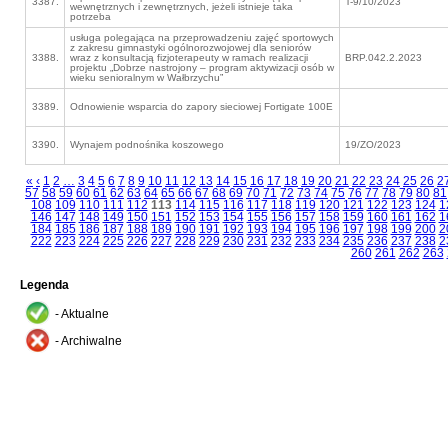
3387.
T-9/10/2023
wewnętrznych i zewnętrznych, jeżeli istnieje taka
potrzeba
usługa polegająca na przeprowadzeniu zajęć sportowych
z zakresu gimnastyki ogólnorozwojowej dla seniorów
3388.
wraz z konsultacją fizjoterapeuty w ramach realizacji
BRP.042.2.2023
projektu „Dobrze nastrojony – program aktywizacji osób w
wieku senioralnym w Wałbrzychu”
3389.
Odnowienie wsparcia do zapory sieciowej Fortigate 100E
3390.
Wynajem podnośnika koszowego
19/ZO/2023
«
‹
1
2
…
3
4
5
6
7
8
9
10
11
12
13
14
15
16
17
18
19
20
21
22
23
24
25
26
2
57
58
59
60
61
62
63
64
65
66
67
68
69
70
71
72
73
74
75
76
77
78
79
80
81
108
109
110
111
112
113
114
115
116
117
118
119
120
121
122
123
124
1
146
147
148
149
150
151
152
153
154
155
156
157
158
159
160
161
162
1
184
185
186
187
188
189
190
191
192
193
194
195
196
197
198
199
200
2
222
223
224
225
226
227
228
229
230
231
232
233
234
235
236
237
238
2
260
261
262
263
Legenda
- Aktualne
- Archiwalne