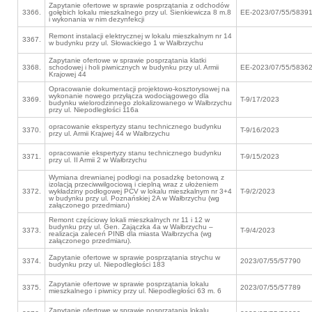
Zapytanie ofertowe w sprawie posprzątania z odchodów
3366.
gołębich lokalu mieszkalnego przy ul. Sienkiewicza 8 m.8
EE-2023/07/55/5839
i wykonania w nim dezynfekcji
Remont instalacji elektrycznej w lokalu mieszkalnym nr 14
3367.
w budynku przy ul. Słowackiego 1 w Wałbrzychu
Zapytanie ofertowe w sprawie posprzątania klatki
3368.
schodowej i holi piwnicznych w budynku przy ul. Armii
EE-2023/07/55/5836
Krajowej 44
Opracowanie dokumentacji projektowo-kosztorysowej na
wykonanie nowego przyłącza wodociągowego dla
3369.
T-9/17/2023
budynku wielorodzinnego zlokalizowanego w Wałbrzychu
przy ul. Niepodległości 116a
opracowanie ekspertyzy stanu technicznego budynku
3370.
T-9/16/2023
przy ul. Armii Krajwej 44 w Wałbrzychu
opracowanie ekspertyzy stanu technicznego budynku
3371.
T-9/15/2023
przy ul. II Armii 2 w Wałbrzychu
Wymiana drewnianej podłogi na posadzkę betonową z
izolacją przeciwwilgociową i cieplną wraz z ułożeniem
3372.
wykładziny podłogowej PCV w lokalu mieszkalnym nr 3+4
T-9/2/2023
w budynku przy ul. Poznańskiej 2A w Wałbrzychu (wg
załączonego przedmiaru)
Remont częściowy lokali mieszkalnych nr 11 i 12 w
budynku przy ul. Gen. Zajączka 4a w Wałbrzychu –
3373.
T-9/4/2023
realizacja zaleceń PINB dla miasta Wałbrzycha (wg
załączonego przedmiaru).
Zapytanie ofertowe w sprawie posprzątania strychu w
3374.
2023/07/55/57790
budynku przy ul. Niepodległości 183
Zapytanie ofertowe w sprawie posprzątania lokalu
3375.
2023/07/55/57789
mieszkalnego i piwnicy przy ul. Niepodległości 63 m. 6
Zapytanie ofertowe w sprawie posprzątania lokalu