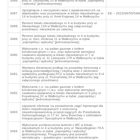
3486.
przy ul. Głuszyckiej 33 w Wałbrzychu w trybie „zaprojektuj
i wybuduj” (jednostopniowy).
Uprzątnięcie z nieczystości wraz z wywiezieniem ich na
3487.
składowisko oraz pozamiatanie w lokalu mieszkalnego nr
EE – 2023/06/55/546
14 w budynku przy ul. Armii Krajowej 14 w Wałbrzychu
Remont lokalu mieszkalnego nr 4 w budynku przy ul.
3488.
Słowackiego 13A w Wałbrzychu (wg załączonego
przedmiaru; mieszkanie po zalaniu).
Remont wolnego lokalu mieszkalnego nr 4 w budynku
3489.
przy ul. Gen. Andersa 11 w Wałbrzychu w trybie
„zaprojektuj i wybuduj” (jednostopniowy).
Wykonanie c.o. na paliwo gazowe z kotłem
kondensacyjnym i c.w.u. oraz wykonanie wentylacji
3490.
nawiewno-wywiewnej w lokalu mieszkalnym nr 7 w
budynku przy ul. 11 Listopada 178 w Wałbrzychu w trybie
„zaprojektuj i wybuduj” (jednostopniowy).
Wymiana drewnianej podłogi na posadzkę betonową z
izolacją przeciwwilgociową i cieplną wraz z ułożeniem
3491.
wykładziny podłogowej PCV w lokalu mieszkalnym nr 3+4
w budynku przy ul. Poznańskiej 2A w Wałbrzychu (wg
załączonego przedmiaru).
Wykonanie c.o. na paliwo gazowe z kotłem
kondensacyjnym i c.w.u. oraz wykonanie wentylacji
3492.
nawiewno-wywiewnej w lokalu mieszkalnym nr 3 przy ul.
Kopalnianej 2C w Wałbrzychu w trybie „zaprojektuj i
wybuduj” (jednostopniowy).
zapytanie ofertowe na prowadzenie zajęć hipoterapii dla
dzieci niepełnosprawnych z orzeczoną
3493.
niepełnosprawnością uczęszczających do Przedszkola
Samorządowego nr 17 im. Jana Brzechwy z oddziałami
Integracyjnymi i Specjalnymi w Wałbrzychu
Wykonanie pomieszczenia łazienki z WC w lokalu
mieszkalnym nr 4 w budynku przy ul. Niepodległości 79 A
3494.
w Wałbrzychu w trybie „zaprojektuj i wybuduj”
(jednostopniowy). Przygotowany jest przewód
wentylacyjny – grawitacyjne i podejście kanalizacyjne.