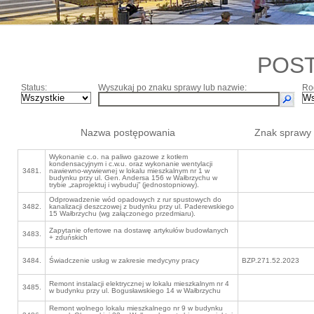
POS
Status:
Wyszukaj po znaku sprawy lub nazwie:
Ro
Nazwa postępowania
Znak sprawy
Wykonanie c.o. na paliwo gazowe z kotłem
kondensacyjnym i c.w.u. oraz wykonanie wentylacji
3481.
nawiewno-wywiewnej w lokalu mieszkalnym nr 1 w
budynku przy ul. Gen. Andersa 156 w Wałbrzychu w
trybie „zaprojektuj i wybuduj” (jednostopniowy).
Odprowadzenie wód opadowych z rur spustowych do
3482.
kanalizacji deszczowej z budynku przy ul. Paderewskiego
15 Wałbrzychu (wg załączonego przedmiaru).
Zapytanie ofertowe na dostawę artykułów budowlanych
3483.
+ zduńskich
3484.
Świadczenie usług w zakresie medycyny pracy
BZP.271.52.2023
Remont instalacji elektrycznej w lokalu mieszkalnym nr 4
3485.
w budynku przy ul. Bogusławskiego 14 w Wałbrzychu
Remont wolnego lokalu mieszkalnego nr 9 w budynku