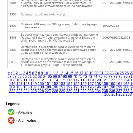
3505.
budynku przy ul. Mieroszowskiej 18 w Wałbrzychu z
EE – 2023/06/55/541
nieczystości wraz z wywiezieniem ich na składowisko
3506.
Dostawa materiałów elektrycznych
Dostawa 100 kręgów (200 kg w kręgu) drutu wiążącego
3507.
18/ZO/2023
do belowania
Budowa i montaż tężni solankowej ogrodowej na terenie
3508.
Publicznej Szkoły Podstawowej nr 2 im. Orła Białego w
DOK/PSP2/02/2023
Wałbrzychu, przy ul. M. Wańkowicza 13”
Uprzątnięcie z nieczystości wraz z wywiezieniem ich na
3509.
składowisko oraz pozamiatanie lokalu użytkowego przy
EE – 2023/06/55/539
ul. B. Chrobrego 43 w Wałbrzychu.
Uprzątnięcie z nieczystości wraz z wywiezieniem ich na
3510.
składowisko oraz pozamiatanie lokalu mieszkalnego nr
EE – 2023/06/55/539
12 w budynku przy ul. Pługa 8 w Wałbrzychu
«
‹
1
2
…
3
4
5
6
7
8
9
10
11
12
13
14
15
16
17
18
19
20
21
22
23
24
25
26
2
57
58
59
60
61
62
63
64
65
66
67
68
69
70
71
72
73
74
75
76
77
78
79
80
81
108
109
110
111
112
113
114
115
116
117
118
119
120
121
122
123
124
1
146
147
148
149
150
151
152
153
154
155
156
157
158
159
160
161
162
1
184
185
186
187
188
189
190
191
192
193
194
195
196
197
198
199
200
2
222
223
224
225
226
227
228
229
230
231
232
233
234
235
236
237
238
2
260
261
262
263
Legenda
- Aktualne
- Archiwalne