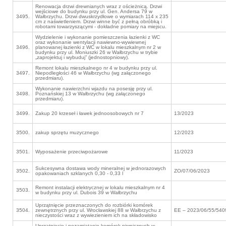
Renowacja drzwi drewnianych wraz z ościeżnicą. Drzwi
wejściowe do budynku przy ul. Gen. Andersa 79 w
3495.
Wałbrzychu. Drzwi dwuskrzydłowe o wymiarach 114 x 235
cm z naświetleniem. Drzwi winne być z pełną obróbką i
robotami towarzyszącymi - dokładne pomiary na miejscu.
Wydzielenie i wykonanie pomieszczenia łazienki z WC
oraz wykonanie wentylacji nawiewno-wywiewnej
3496.
planowanej łazienki z WC w lokalu mieszkalnym nr 2 w
budynku przy ul. Moniuszki 26 w Wałbrzychu w trybie
„zaprojektuj i wybuduj” (jednostopniowy).
Remont lokalu mieszkalnego nr 4 w budynku przy ul.
3497.
Niepodległości 46 w Wałbrzychu (wg załączonego
przedmiaru).
Wykonanie nawierzchni wjazdu na posesję przy ul.
3498.
Poznańskiej 13 w Wałbrzychu (wg załączonego
przedmiaru).
3499.
Zakup 20 krzeseł i ławek jednoosobowych nr 7
13/2023
3500.
zakup sprzętu muzycznego
12/2023
3501.
Wyposażenie przeciwpożarowe
11/2023
Sukcesywna dostawa wody mineralnej w jednorazowych
3502.
ZO/07/06/2023
opakowaniach szklanych 0,30 - 0,33 l
Remont instalacji elektrycznej w lokalu mieszkalnym nr 4
3503.
w budynku przy ul. Dubois 39 w Wałbrzychu
Uprzątnięcie przeznaczonych do rozbiórki komórek
3504.
zewnętrznych przy ul. Wrocławskiej 88 w Wałbrzychu z
EE – 2023/06/55/540
nieczystości wraz z wywiezieniem ich na składowisko
Uprzątnięcie i pozamiatanie komórek piwnicznych w