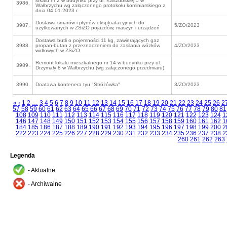
lokalu nr 2 w budynku przy ul. Kaszubskiej 5 w
3986.
Wałbrzychu wg załączonego protokołu kominiarskiego z
dnia 04.01.2023 r.
Dostawa smarów i płynów eksploatacyjnych do
3987.
5/ZO/2023
użytkowanych w ZSiZO pojazdów, maszyn i urządzeń
Dostawa butli o pojemności 11 kg, zawierających gaz
3988.
propan-butan z przeznaczeniem do zasilania wózków
4/ZO/2023
widłowych w ZSiZO
Remont lokalu mieszkalnego nr 14 w budynku przy ul.
3989.
Drzymały 8 w Wałbrzychu (wg załączonego przedmiaru).
3990.
Doatawa kontenera tyu "Stróżówka"
3/ZO/2023
«
‹
1
2
…
3
4
5
6
7
8
9
10
11
12
13
14
15
16
17
18
19
20
21
22
23
24
25
26
2
57
58
59
60
61
62
63
64
65
66
67
68
69
70
71
72
73
74
75
76
77
78
79
80
81
108
109
110
111
112
113
114
115
116
117
118
119
120
121
122
123
124
1
146
147
148
149
150
151
152
153
154
155
156
157
158
159
160
161
162
1
184
185
186
187
188
189
190
191
192
193
194
195
196
197
198
199
200
2
222
223
224
225
226
227
228
229
230
231
232
233
234
235
236
237
238
2
260
261
262
263
Legenda
- Aktualne
- Archiwalne