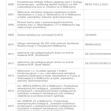
Kompleksowa obsługa kotłowni węglowej wraz z obsługą
3966.
konserwacyjno - serwisową węzłów cieplnych na Hali
BESS.7021.3.2023
Lekkoatletycznej przy ul. Chopina 1a w Wałbrzychu
Wykonanie wentylacji nawiewno-wywiewnej w lokalu
3967.
mieszkalnym nr 1 przy ul. Wańkowicza 16 w Wałbrzychu
w trybie „zaprojektuj i wybuduj” (jednostopniowy).
Remont dachu wraz z przemurowaniem kominów
3968.
budynku przy ul. Niepodległości 175 w Wałbrzychu (wg
załączonego przedmiaru).
3969.
Zestaw dydaktyczny automatyki ELM.01
Z4/48460
Usługa cateringowa dla 300 osób podczas Spotkania
3970.
BPM/01/2023
Noworocznego z Prezydentem Wałbrzycha
wykonanie cięć pielęgnacyjnych drzew na terenie
3971.
EE-2022/10/53/30644
działania BOK „Śródmieście ”
wykonanie cięć pielęgnacyjnych drzew na terenie
3972.
EE-2023/01/53/38712
działania BOK „Nowe Miasto”,
Wykonanie c.o. na paliwo gazowe z kotłem
kondensacyjnym i c.w.u. oraz wykonanie wentylacji
3973.
nawiewno-wywiewnej w lokalu mieszkalnym nr 3 przy ul.
Grabowskiej 4 w Wałbrzychu w trybie „zaprojektuj i
wybuduj” (jednostopniowy).
dot: WROCŁAWSKA 105 w Wałbrzychu: Przebudowa
wewnętrznej linii zasilającej , zestawów rozdzielczo-
3974.
pomiarowych z wewnętrznymi liniami zasilającymi do
rozdzielnic w lokalach mieszkalnych oraz instalacji
oświetlenia w pomieszczeniach ogólnego
dot: DUBOIS 10 w Wałbrzychu: Przebudowa
wewnętrznej linii zasilającej , zestawów rozdzielczo-
3975.
pomiarowych z wewnętrznymi liniami zasilającymi do
rozdzielnic w lokalach mieszkalnych oraz instalacji
oświetlenia w pomieszczeniach ogólnego