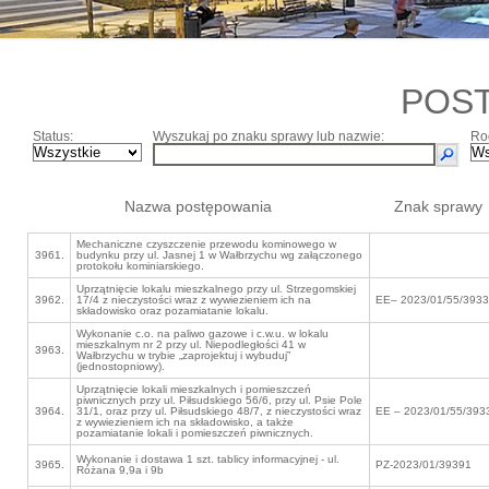
POS
Status:
Wyszukaj po znaku sprawy lub nazwie:
Ro
Nazwa postępowania
Znak sprawy
Mechaniczne czyszczenie przewodu kominowego w
3961.
budynku przy ul. Jasnej 1 w Wałbrzychu wg załączonego
protokołu kominiarskiego.
Uprzątnięcie lokalu mieszkalnego przy ul. Strzegomskiej
3962.
17/4 z nieczystości wraz z wywiezieniem ich na
EE– 2023/01/55/393
składowisko oraz pozamiatanie lokalu.
Wykonanie c.o. na paliwo gazowe i c.w.u. w lokalu
mieszkalnym nr 2 przy ul. Niepodległości 41 w
3963.
Wałbrzychu w trybie „zaprojektuj i wybuduj”
(jednostopniowy).
Uprzątnięcie lokali mieszkalnych i pomieszczeń
piwnicznych przy ul. Piłsudskiego 56/6, przy ul. Psie Pole
3964.
31/1, oraz przy ul. Piłsudskiego 48/7, z nieczystości wraz
EE – 2023/01/55/393
z wywiezieniem ich na składowisko, a także
pozamiatanie lokali i pomieszczeń piwnicznych.
Wykonanie i dostawa 1 szt. tablicy informacyjnej - ul.
3965.
PZ-2023/01/39391
Różana 9,9a i 9b