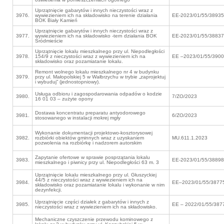
Uprzątnięcie gabarytów i innych nieczystości wraz z
3976.
wywiezieniem ich na składowisko na terenie działania
EE-2023/01/55/38935
BOK Biały Kamień
Uprzątnięcie gabarytów i innych nieczystości wraz z
3977.
wywiezieniem ich na składowisko -tern działania BOK
EE-2023/01/55/38837
Śródmieście
Uprzątnięcie lokalu mieszkalnego przy ul. Niepodległości
3978.
154/9 z nieczystości wraz z wywiezieniem ich na
EE –2023/01/55/390
składowisko oraz pozamiatanie lokalu.
Remont wolnego lokalu mieszkalnego nr 4 w budynku
3979.
przy ul. Małopolskiej 5 w Wałbrzychu w trybie „zaprojektuj
i wybuduj” (jednostopniowy).
Usługa odbioru i zagospodarowania odpadów o kodzie
3980.
7/ZO/2023
16 01 03 – zużyte opony
Dostawa koncentratu preparatu antyodorowego
3981.
6/ZO/2023
stosowanego w instalacji mokrej mgły
Wykonanie dokumentacji projektowo-kosztorysowej
3982.
rozbiórki obiektów gminnych wraz z uzyskaniem
MU.611.1.2023
pozwolenia na rozbiórkę i nadzorem autorskim
Zapytanie ofertowe w sprawie posprzątania lokalu
3983.
EE-2023/01/55/38898
mieszkalnego i piwnicy przy ul. Niepodległości 63 m. 3
Uprzątnięcie lokalu mieszkalnego przy ul. Głuszyckiej
44/5 z nieczystości wraz z wywiezieniem ich na
3984.
EE–2023/01/55/3877
składowisko oraz pozamiatanie lokalu i wykonanie w nim
dezynfekcji.
Uprzątnięcie części działek z gabarytów i innych z
3985.
EE – 2022/01/55/387
nieczystości wraz z wywiezieniem ich na składowisko.
Mechaniczne czyszczenie przewodu kominowego z