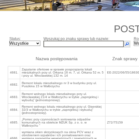
POS
Status:
Wyszukaj po znaku sprawy lub nazwie:
Ro
Nazwa postępowania
Znak sprawy
Zapytanie ofertowe w sprawie posprzątania lokali
4681.
mieszkalnych przy ul. Orkana 16 m. 7, ul. Orkana 52 m. 5
EE-2022/06/55/1863
i przy ul. Wrocławskiej 132 m. 14
Remont lokalu mieszkalnego nr 3 w budynku przy ul.
4682.
Puszkina 15 w Wałbrzychu
Remont wolnego lokalu mieszkalnego przy ul.
4683.
Wrocławskiej 21/4 w Wałbrzychu w trybie „zaprojektuj i
wybuduj” (jednostopniowy).
Remont wolnego lokalu mieszkalnego przy ul. Giserskiej
4684.
32/3 w Wałbrzychu w trybie „zaprojektuj i wybuduj”
(jednostopniowy).
„Pomoc przy czynnościach sortowania odpadów
4685.
komunalnych na obiekcie MZUK Sp. z o. o. w
Z72/75159
Wałbrzychu ”
wymiana okien skrzynkowych na okna PCV wraz z
obrobieniem szpaletów i ich pomalowaniem oraz
4686.
wymianą parapetów wewnętrznych i zewnętrznych w