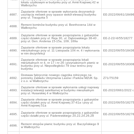
lokalu użytkowym w budynku przy ul. Armii Krajowej 42 w
Wałbrzychu
Zapytanie ofertowe w sprawie wykonania dezynsekcji-
4687.
usunięcia mrówek przy opasce wokół elewacji budynku
EE-2022/06/61/1849
przy ul. Traugutta 5
Remont kominów budynku przy ul. Beethovena 14d w
4688.
Wałbrzychu
Zapytanie ofertowe w sprawie posprzątania z gabarytów
4689.
części działek przy ul. Reja 30, ul. Dąbrowskiego 38-40 ,
EE-2-22/-6/55/18277
przy ul. Gen. Andersa 15-15a, 109, 169a
Zapytanie ofertowe w sprawie posprzątania lokalu
4690.
mieszkalnego przy ul. 11 Listopada 104 m. 4 i wykonania
EE-2022/06/55/1843
w nim dezynfekcji
Zapytanie ofertowe w sprawie posprzątania lokali
mieszkalnych nr 4, nr 17 i nr 26 i przynależnych piwnic w
4691.
EE-2022/06/55/1830
budynku przy ul. Niepodległości 79 oraz terenu przy
budynku
Dostawa fabrycznie nowego ciągnika rolniczego na
4692.
potrzeby Zakładu Utrzymania Lasów i Parków MZUK Sp.
Z71/75159
z o.o. w Wałbrzychu
Zapytanie ofertowe w sprawie wykonania usługi naprawy
4693.
instalacji telewizji satelitarnej w budynku mieszkalnym
EE-2022/0661/2022 r.
przy ul. Husarskiej 4 w Wałbrzychu
Zapytanie ofertowe w sprawie posprzątania z gabarytów
4694.
części działek przy ul. Armii Krajowej 37-41a i przy ul.
EE-2022/06/55/1827
Armii Krajowej 51a
Zapytanie ofertowe w sprawie posprzątania z gabarytów
4695.
EE-2022/06/55/1827
części działki przy ul. Paderewskiego 20,22,24,26,28
Remont stropów piwnic budynku przy ul. Baczyńskiego 9
4696.
w Wałbrzychu