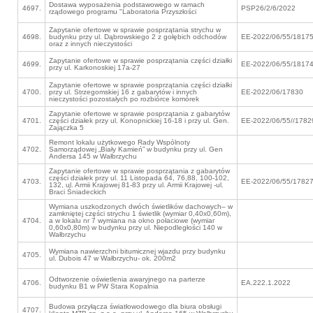
Dostawa wyposażenia podstawowego w ramach
4697.
PSP26/2/6/2022
rządowego programu "Laboratoria Przyszłości
Zapytanie ofertowe w sprawie posprzątania strychu w
4698.
budynku przy ul. Dąbrowskiego 2 z gołębich odchodów
EE-2022/06/55/1817
oraz z innych nieczystości
Zapytanie ofertowe w sprawie posprzątania części działki
4699.
EE-2022/06/55/1817
przy ul. Karkonoskiej 17a-27
Zapytanie ofertowe w sprawie posprzątania części działki
4700.
przy ul. Strzegomskiej 16 z gabarytów i innych
EE-2022/06/17830
nieczystości pozostałych po rozbiórce komórek
Zapytanie ofertowe w sprawie posprzątania z gabarytów
4701.
części działek przy ul. Konopnickiej 16-18 i przy ul. Gen.
EE-2022/06/55//1782
Zajączka 5
Remont lokalu użytkowego Rady Wspólnoty
4702.
Samorządowej „Biały Kamień” w budynku przy ul. Gen
Andersa 145 w Wałbrzychu
Zapytanie ofertowe w sprawie posprzątania z gabarytów
części działek przy ul. 11 Listopada 64, 76,88, 100-102,
4703.
EE-2022/06/55/1782
132, ul. Armii Krajowej 81-83 przy ul. Armii Krajowej -ul.
Braci Śniadeckich
Wymiana uszkodzonych dwóch świetlików dachowych– w
zamkniętej części strychu 1 świetlik (wymiar 0,40x0,60m),
4704.
a w lokalu nr 7 wymiana na okno połaciowe (wymiar
0,60x0,80m) w budynku przy ul. Niepodległości 140 w
Wałbrzychu
Wymiana nawierzchni bitumicznej wjazdu przy budynku
4705.
ul. Dubois 47 w Wałbrzychu- ok. 200m2
Odtworzenie oświetlenia awaryjnego na parterze
4706.
EA.222.1.2022
budynku B1 w PW Stara Kopalnia
Budowa przyłącza światłowodowego dla biura obsługi
4707.