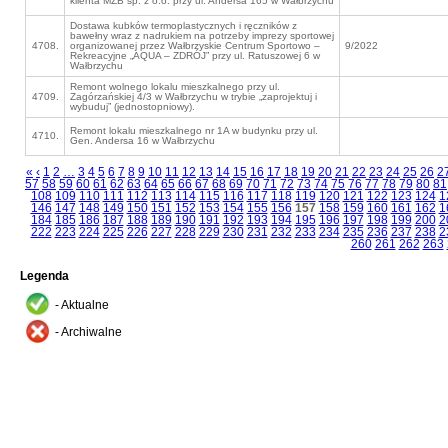
klienta MZB sp. z o.o. przy ul. Andersa 165 w Wałbrzychu
Dostawa kubków termoplastycznych i ręczników z
bawełny wraz z nadrukiem na potrzeby imprezy sportowej
4708.
organizowanej przez Wałbrzyskie Centrum Sportowo –
9/2022
Rekreacyjne „AQUA – ZDRÓJ” przy ul. Ratuszowej 6 w
Wałbrzychu
Remont wolnego lokalu mieszkalnego przy ul.
4709.
Zagórzańskiej 4/3 w Wałbrzychu w trybie „zaprojektuj i
wybuduj” (jednostopniowy).
Remont lokalu mieszkalnego nr 1A w budynku przy ul.
4710.
Gen. Andersa 16 w Wałbrzychu
«
‹
1
2
…
3
4
5
6
7
8
9
10
11
12
13
14
15
16
17
18
19
20
21
22
23
24
25
26
2
57
58
59
60
61
62
63
64
65
66
67
68
69
70
71
72
73
74
75
76
77
78
79
80
81
108
109
110
111
112
113
114
115
116
117
118
119
120
121
122
123
124
1
146
147
148
149
150
151
152
153
154
155
156
157
158
159
160
161
162
1
184
185
186
187
188
189
190
191
192
193
194
195
196
197
198
199
200
2
222
223
224
225
226
227
228
229
230
231
232
233
234
235
236
237
238
2
260
261
262
263
Legenda
- Aktualne
- Archiwalne