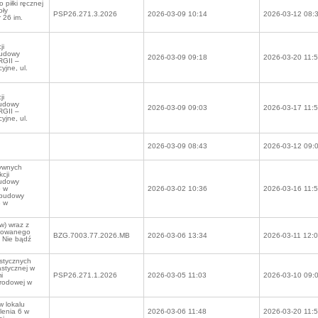
piłki ręcznej
oły
PSP26.271.3.2026
2026-03-09 10:14
2026-03-12 08:
 26 im.
ji
budowy
2026-03-09 09:18
2026-03-20 11:
GII –
jne, ul.
ji
budowy
2026-03-09 09:03
2026-03-17 11:
GII –
jne, ul.
2026-03-09 08:43
2026-03-12 09:
tywnych
cji
budowy
6 w
2026-03-02 10:36
2026-03-16 11:
abudowy
8 w
w) wraz z
izowanego
BZG.7003.77.2026.MB
2026-03-06 13:34
2026-03-11 12:
 Nie bądź
stycznych
astycznej w
i
PSP26.271.1.2026
2026-03-05 11:03
2026-03-10 09:
arodowej w
w lokalu
lenia 6 w
2026-03-06 11:48
2026-03-20 11: