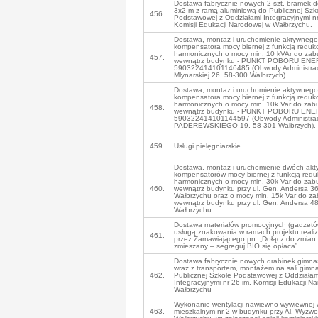
Dostawa fabrycznie nowych 2 szt. bramek do 
3x2 m z ramą aluminiową do Publicznej Szk
456.
Podstawowej z Oddziałami Integracyjnymi nr
Komisji Edukacji Narodowej w Wałbrzychu.
Dostawa, montaż i uruchomienie aktywnego
kompensatora mocy biernej z funkcją redukc
harmonicznych o mocy min. 10 kVAr do za
457.
wewnątrz budynku - PUNKT POBORU ENER
590322414101146485 (Obwody Administracy
Młynarskiej 26, 58-300 Wałbrzych).
Dostawa, montaż i uruchomienie aktywnego
kompensatora mocy biernej z funkcją redukc
harmonicznych o mocy min. 10k Var do za
458.
wewnątrz budynku - PUNKT POBORU ENER
590322414101144597 (Obwody Administracy
PADEREWSKIEGO 19, 58-301 Wałbrzych).
459.
Usługi pielęgniarskie
Dostawa, montaż i uruchomienie dwóch ak
kompensatorów mocy biernej z funkcją reduk
harmonicznych o mocy min. 30k Var do za
460.
wewnątrz budynku przy ul. Gen. Andersa 3
Wałbrzychu oraz o mocy min. 15k Var do z
wewnątrz budynku przy ul. Gen. Andersa 4
Wałbrzychu.
Dostawa materiałów promocyjnych (gadżetó
usługą znakowania w ramach projektu real
461.
przez Zamawiającego pn. „Dołącz do zmian.
zmieszany – segreguj BIO się opłaca”
Dostawa fabrycznie nowych drabinek gimna
wraz z transportem, montażem na sali gimn
462.
Publicznej Szkole Podstawowej z Oddziałam
Integracyjnymi nr 26 im. Komisji Edukacji N
Wałbrzychu
Wykonanie wentylacji nawiewno-wywiewnej 
463.
mieszkalnym nr 2 w budynku przy Al. Wyzwo