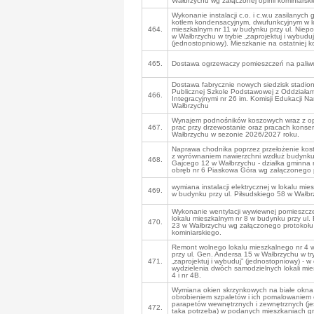
Wałbrzychu wg załączonej opinii kominiarskie
Wykonanie instalacji c.o. i c.w.u zasilanyc
kotłem kondensacyjnym, dwufunkcyjnym w l
464.
mieszkalnym nr 11 w budynku przy ul. Niepo
w Wałbrzychu w trybie „zaprojektuj i wybuduj
(jednostopniowy). Mieszkanie na ostatniej k
465.
Dostawa ogrzewaczy pomieszczeń na paliwo
Dostawa fabrycznie nowych siedzisk stadi
Publicznej Szkole Podstawowej z Oddziałam
466.
Integracyjnymi nr 26 im. Komisji Edukacji N
Wałbrzychu
Wynajem podnośników koszowych wraz z o
467.
prac przy drzewostanie oraz pracach konse
Wałbrzychu w sezonie 2026/2027 roku.
Naprawa chodnika poprzez przełożenie kost
z wyrównaniem nawierzchni wzdłuż budynku 
468.
Gajcego 12 w Wałbrzychu - działka gminna 
obręb nr 6 Piaskowa Góra wg załączonego 
wymiana instalacji elektrycznej w lokalu mie
469.
w budynku przy ul. Piłsudskiego 58 w Wałb
Wykonanie wentylacji wywiewnej pomieszcz
lokalu mieszkalnym nr 8 w budynku przy ul.
470.
23 w Wałbrzychu wg załączonego protokołu
kominiarskiego.
Remont wolnego lokalu mieszkalnego nr 4 
przy ul. Gen. Andersa 15 w Wałbrzychu w tr
471.
„zaprojektuj i wybuduj” (jednostopniowy) - w 
wydzielenia dwóch samodzielnych lokali mie
4 i nr 4B.
Wymiana okien skrzynkowych na białe okna
obrobieniem szpaletów i ich pomalowaniem
parapetów wewnętrznych i zewnętrznych (jeśl
472.
taka potrzeba) w podanych mieszkaniach g