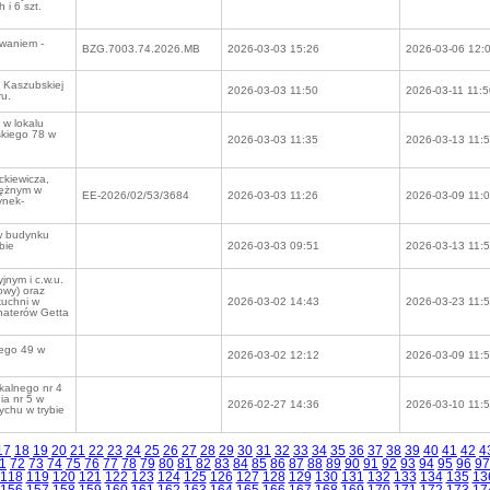
 i 6 szt.
waniem -
BZG.7003.74.2026.MB
2026-03-03 15:26
2026-03-06 12:
 Kaszubskiej
2026-03-03 11:50
2026-03-11 11:5
u.
 w lokalu
skiego 78 w
2026-03-03 11:35
2026-03-13 11:
ckiewicza,
rężnym w
EE-2026/02/53/3684
2026-03-03 11:26
2026-03-09 11:
ynek-
w budynku
bie
2026-03-03 09:51
2026-03-13 11:
nym i c.w.u.
iowy) oraz
kuchni w
2026-03-02 14:43
2026-03-23 11:
haterów Getta
rego 49 w
2026-03-02 12:12
2026-03-09 11:
kalnego nr 4
ia nr 5 w
2026-02-27 14:36
2026-03-10 11:
ychu w trybie
17
18
19
20
21
22
23
24
25
26
27
28
29
30
31
32
33
34
35
36
37
38
39
40
41
42
4
1
72
73
74
75
76
77
78
79
80
81
82
83
84
85
86
87
88
89
90
91
92
93
94
95
96
97
118
119
120
121
122
123
124
125
126
127
128
129
130
131
132
133
134
135
13