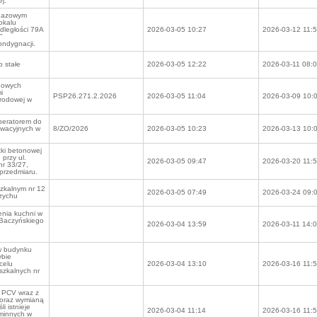
j.
h gazowym
okalu
dległości 79A
2026-03-05 10:27
2026-03-12 11:
”
ondygnacji.
 stałe
2026-03-05 12:22
2026-03-11 08:
onowych
i
PSP26.271.2.2026
2026-03-05 11:04
2026-03-09 10:
arodowej w
peratorem do
rwacyjnych w
8/ZO/2026
2026-03-05 10:23
2026-03-13 10:
ki betonowej
przy ul.
2026-03-05 09:47
2026-03-20 11:
nr 33/27,
przedmiaru.
szkalnym nr 12
2026-03-05 07:49
2026-03-24 09:
rzychu
enia kuchni w
 Baczyńskiego
2026-03-04 13:59
2026-03-11 14:
w budynku
ybie
celu
2026-03-04 13:10
2026-03-16 11:
szkalnych nr
 PCV wraz z
 oraz wymianą
i istnieje
2026-03-04 11:14
2026-03-16 11:
minnych w