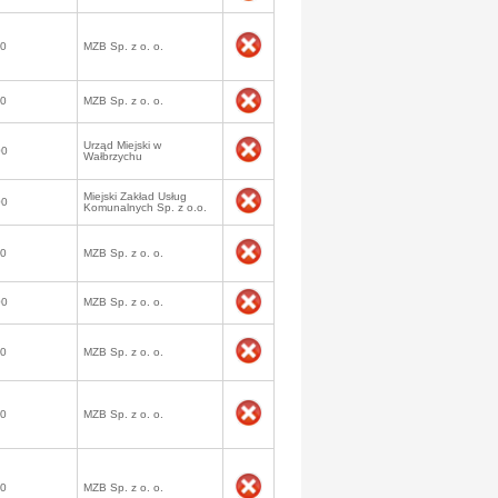
50
MZB Sp. z o. o.
00
MZB Sp. z o. o.
Urząd Miejski w
00
Wałbrzychu
Miejski Zakład Usług
00
Komunalnych Sp. z o.o.
50
MZB Sp. z o. o.
00
MZB Sp. z o. o.
00
MZB Sp. z o. o.
50
MZB Sp. z o. o.
50
MZB Sp. z o. o.