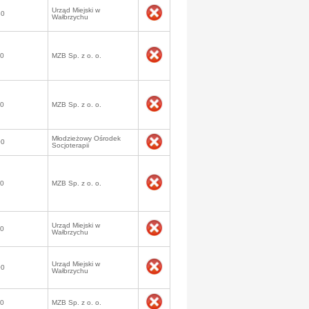
Urząd Miejski w
30
Wałbrzychu
50
MZB Sp. z o. o.
50
MZB Sp. z o. o.
Młodzieżowy Ośrodek
00
Socjoterapii
50
MZB Sp. z o. o.
Urząd Miejski w
00
Wałbrzychu
Urząd Miejski w
00
Wałbrzychu
50
MZB Sp. z o. o.