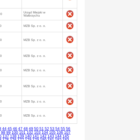
Urząd Miejski w
00
Wałbrzychu
0
MZB Sp. z o. o.
50
MZB Sp. z o. o.
00
MZB Sp. z o. o.
50
MZB Sp. z o. o.
50
MZB Sp. z o. o.
50
MZB Sp. z o. o.
50
MZB Sp. z o. o.
3
44
45
46
47
48
49
50
51
52
53
54
55
56
98
99
100
101
102
103
104
105
106
107
6
137
138
139
140
141
142
143
144
145