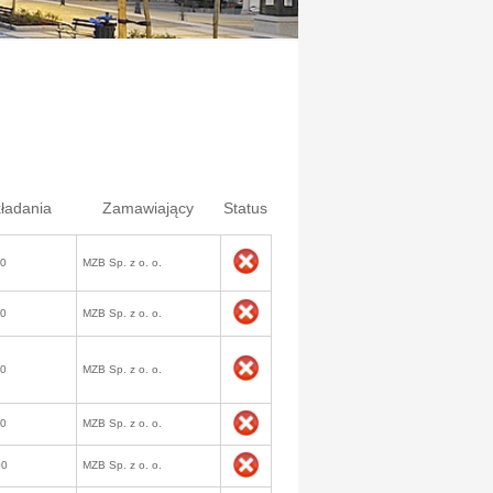
ładania
Zamawiający
Status
50
MZB Sp. z o. o.
50
MZB Sp. z o. o.
50
MZB Sp. z o. o.
50
MZB Sp. z o. o.
00
MZB Sp. z o. o.