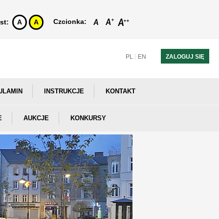
Czcionka:
st:
A
A
PL
EN
ZALOGUJ SIĘ
ULAMIN
INSTRUKCJE
KONTAKT
E
AUKCJE
KONKURSY