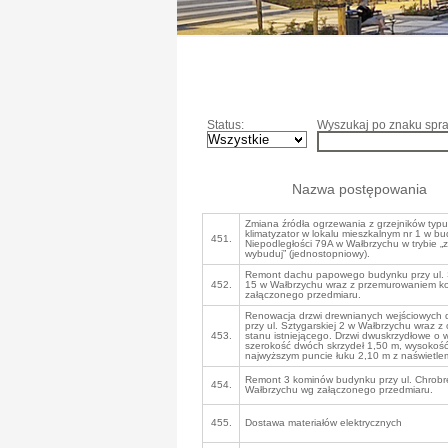
Status:
Wyszukaj po znaku spra
Nazwa postępowania
Zmiana źródła ogrzewania z grzejników typ
klimatyzator w lokalu mieszkalnym nr 1 w bu
451.
Niepodległości 79A w Wałbrzychu w trybie „za
wybuduj” (jednostopniowy).
Remont dachu papowego budynku przy ul. 
452.
15 w Wałbrzychu wraz z przemurowaniem 
załączonego przedmiaru.
Renowacja drzwi drewnianych wejściowych
przy ul. Sztygarskiej 2 w Wałbrzychu wraz z
453.
stanu istniejącego. Drzwi dwuskrzydłowe o 
szerokość dwóch skrzydeł 1,50 m, wysokoś
najwyższym puncie łuku 2,10 m z naświetle
Remont 3 kominów budynku przy ul. Chrob
454.
Wałbrzychu wg załączonego przedmiaru.
455.
Dostawa materiałów elektrycznych