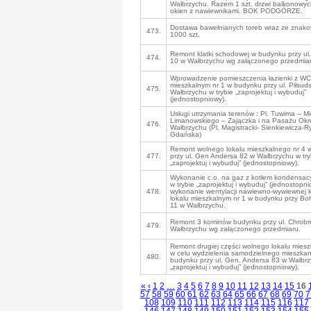
Wałbrzychu. Razem 1 szt. drzwi balkonowych
okien z nawiewnikami. BOK PODGÓRZE.
Dostawa bawełnianych toreb wraz ze znako
473.
1000 szt.
Remont klatki schodowej w budynku przy ul.
474.
10 w Wałbrzychu wg załączonego przedmiar
Wprowadzenie pomieszczenia łazienki z WC
mieszkalnym nr 1 w budynku przy ul. Piłsud
475.
Wałbrzychu w trybie „zaprojektuj i wybuduj”
(jednostopniowy).
Usługi utrzymania terenów : Pl. Tuwima – Mi
Limanowskiego – Zajączka i na Pasażu Ok
476.
Wałbrzychu (Pl. Magistracki- Sienkiewicza-R
Gdańska)
Remont wolnego lokalu mieszkalnego nr 4 
477.
przy ul. Gen Andersa 82 w Wałbrzychu w try
„zaprojektuj i wybuduj” (jednostopniowy).
Wykonanie c.o. na gaz z kotłem kondensacyj
w trybie „zaprojektuj i wybuduj” (jednostopn
478.
wykonanie wentylacji nawiewno-wywiewnej 
lokalu mieszkalnym nr 1 w budynku przy Bo
11 w Wałbrzychu.
Remont 3 kominów budynku przy ul. Chrob
479.
Wałbrzychu wg załączonego przedmiaru.
Remont drugiej części wolnego lokalu miesz
w celu wydzielenia samodzielnego mieszkan
480.
budynku przy ul. Gen. Andersa 83 w Wałbrz
„zaprojektuj i wybuduj” (jednostopniowy).
«
‹
1
2
…
3
4
5
6
7
8
9
10
11
12
13
14
15
16
57
58
59
60
61
62
63
64
65
66
67
68
69
70
7
108
109
110
111
112
113
114
115
116
117