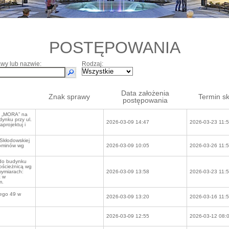
POSTĘPOWANIA
wy lub nazwie:
Rodzaj:
Data założenia
Znak sprawy
Termin sk
postępowania
u „MORA” na
dynku przy ul.
2026-03-09 14:47
2026-03-23 11:
projektuj i
Skłodowskiej
kominów wg
2026-03-09 10:05
2026-03-26 11:
 do budynku
 ościeżnicą wg
wymiarach:
2026-03-09 13:58
2026-03-23 11:
ć w
m.
rego 49 w
2026-03-09 13:20
2026-03-16 11:
2026-03-09 12:55
2026-03-12 08: