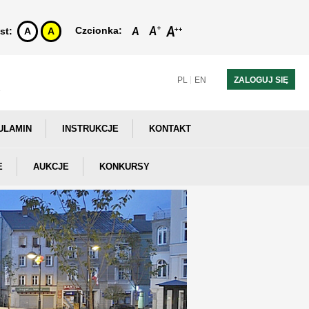
Czcionka:
st:
A
A
PL
EN
ZALOGUJ SIĘ
ULAMIN
INSTRUKCJE
KONTAKT
E
AUKCJE
KONKURSY