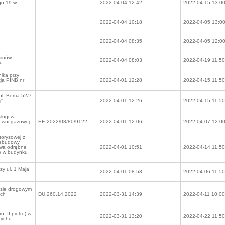
ego 19 w
2022-04-04 12:42
2022-04-15 13:0
2022-04-04 10:18
2022-04-05 13:0
2022-04-04 08:35
2022-04-05 12:0
minów
2022-04-04 08:03
2022-04-19 11:50
hu
ika przy
ja PINB nr
2022-04-01 12:28
2022-04-15 11:50
ul. Bema 52/7
j”
2022-04-01 12:26
2022-04-15 11:50
ługi w
łowni gazowej
EE-2022/03/80/9122
2022-04-01 12:06
2022-04-07 12:0
torysowej z
zebudowy
dwa odrębne
2022-04-01 10:51
2022-04-14 11:50
ne w budynku
y ul. 1 Maja
2022-04-01 08:53
2022-04-06 11:50
pasie drogowym
ach
DU.260.14.2022
2022-03-31 14:39
2022-04-11 10:00
- II piętro) w
2022-03-31 13:20
2022-04-22 11:50
zychu