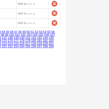
0
MZB Sp. z o. o.
0
MZB Sp. z o. o.
0
MZB Sp. z o. o.
3
44
45
46
47
48
49
50
51
52
53
54
55
56
98
99
100
101
102
103
104
105
106
107
6
137
138
139
140
141
142
143
144
145
4
175
176
177
178
179
180
181
182
183
2
213
214
215
216
217
218
219
220
221
0
251
252
253
254
255
256
257
258
259