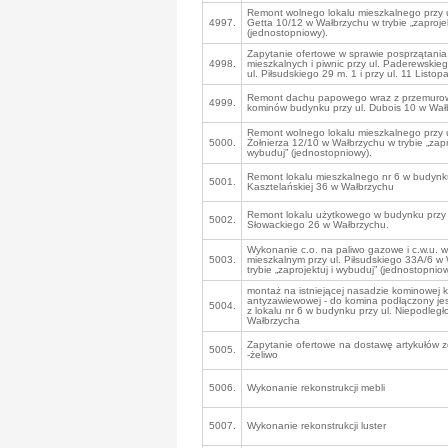
Remont wolnego lokalu mieszkalnego przy 
4997.
Getta 10/12 w Wałbrzychu w trybie „zaprojek
(jednostopniowy).
Zapytanie ofertowe w sprawie posprzątania 
4998.
mieszkalnych i piwnic przy ul. Paderewskie
ul. Piłsudskiego 29 m. 1 i przy ul. 11 Listo
Remont dachu papowego wraz z przemuro
4999.
kominów budynku przy ul. Dubois 10 w Wał
Remont wolnego lokalu mieszkalnego przy ul
5000.
Żołnierza 12/10 w Wałbrzychu w trybie „zapro
wybuduj” (jednostopniowy).
Remont lokalu mieszkalnego nr 6 w budynku
5001.
Kasztelańskiej 36 w Wałbrzychu
Remont lokalu użytkowego w budynku przy 
5002.
Słowackiego 26 w Wałbrzychu.
Wykonanie c.o. na paliwo gazowe i c.w.u. w
5003.
mieszkalnym przy ul. Piłsudskiego 33A/6 w
trybie „zaprojektuj i wybuduj” (jednostopniow
montaż na istniejącej nasadzie kominowej 
antyzawiewowej - do komina podłączony jes
5004.
z lokalu nr 6 w budynku przy ul. Niepodległ
Wałbrzycha
Zapytanie ofertowe na dostawę artykułów 
5005.
-żeliwo
5006.
Wykonanie rekonstrukcji mebli
5007.
Wykonanie rekonstrukcji luster