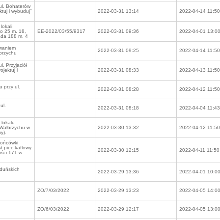
ul. Bohaterów
tuj i wybuduj”
2022-03-31 13:14
2022-04-14 11:50
lokali
go 25 m. 18,
EE-2022/03/55/9317
2022-03-31 09:36
2022-04-01 13:0
pada 188 m. 4
waniem
2022-03-31 09:25
2022-04-14 11:50
brzychu
. Przyjaciół
jektuj i
2022-03-31 08:33
2022-04-13 11:50
 przy ul.
2022-03-31 08:28
2022-04-12 11:50
ul.
2022-03-31 08:18
2022-04-04 11:43
 lokalu
 Wałbrzychu w
2022-03-30 13:32
2022-04-12 11:50
y).
końcówki
t piec kaflowy
2022-03-30 12:15
2022-04-11 11:50
ości 171 w
zduńskich
2022-03-29 13:36
2022-04-01 10:0
ZO/7/03/2022
2022-03-29 13:23
2022-04-05 14:0
ZO/6/03/2022
2022-03-29 12:17
2022-04-05 13:0