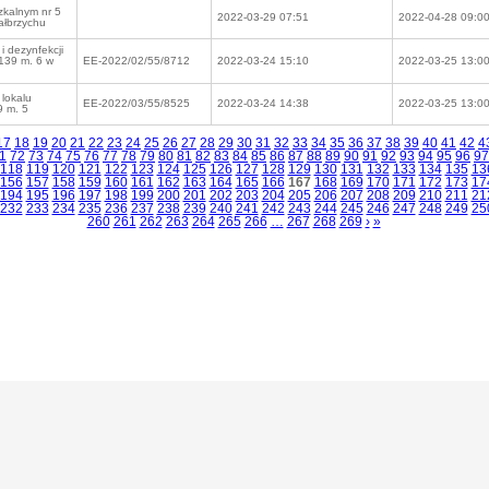
szkalnym nr 5
2022-03-29 07:51
2022-04-28 09:0
ałbrzychu
i dezynfekcji
 139 m. 6 w
EE-2022/02/55/8712
2022-03-24 15:10
2022-03-25 13:0
 lokalu
EE-2022/03/55/8525
2022-03-24 14:38
2022-03-25 13:0
9 m. 5
17
18
19
20
21
22
23
24
25
26
27
28
29
30
31
32
33
34
35
36
37
38
39
40
41
42
4
1
72
73
74
75
76
77
78
79
80
81
82
83
84
85
86
87
88
89
90
91
92
93
94
95
96
97
118
119
120
121
122
123
124
125
126
127
128
129
130
131
132
133
134
135
13
156
157
158
159
160
161
162
163
164
165
166
167
168
169
170
171
172
173
17
194
195
196
197
198
199
200
201
202
203
204
205
206
207
208
209
210
211
21
232
233
234
235
236
237
238
239
240
241
242
243
244
245
246
247
248
249
25
260
261
262
263
264
265
266
…
267
268
269
›
»