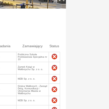
ładania
Zamawiający
Status
Publiczna Szkoła
0
Podstawowa Specjalna nr
10
Zamek Książ w
0
Wałbrzychu Sp. z o. o.
MZB Sp. z o. o.
Gmina Wałbrzych - Zarząd
Dróg, Komunikacji i
0
Utrzymania Miasta w
Wałbrzychu
MZB Sp. z o. o.