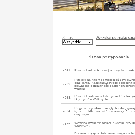
Status:
Wyszukaj po znaku spra
Nazwa postępowania
4981.
Remont kletki schodowej w budynku szkoły
Przetarg na najem pomieszczeń użytkowych,
oraz Tarasu Kasztanowcowego z przeznac
4982.
prowadzenie działalności gastronomicznej tj
winiarni
Remont lokalu mieszkalnego nr 12 w budynk
4983.
Gajcego 7 w Wałbrzychu
Przyjęcie pojazdów usuniętych z dróg gmin
4984.
trybie art. 50a oraz art.130a ustawy Prawo
drogowym
Wymiana ław kominiarskich budynku przy ul
4985.
Wałbrzychu
Budowa przyłącza światłowodowego dla biu