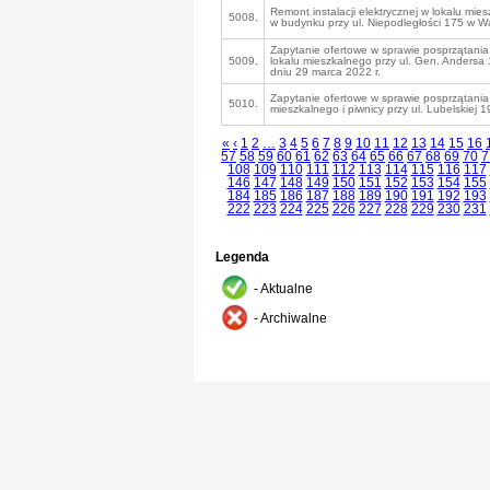
Remont instalacji elektrycznej w lokalu mie
5008.
w budynku przy ul. Niepodległości 175 w W
Zapytanie ofertowe w sprawie posprzątania 
5009.
lokalu mieszkalnego przy ul. Gen. Andersa
dniu 29 marca 2022 r.
Zapytanie ofertowe w sprawie posprzątania
5010.
mieszkalnego i piwnicy przy ul. Lubelskiej 1
«
‹
1
2
…
3
4
5
6
7
8
9
10
11
12
13
14
15
16
57
58
59
60
61
62
63
64
65
66
67
68
69
70
7
108
109
110
111
112
113
114
115
116
117
146
147
148
149
150
151
152
153
154
155
184
185
186
187
188
189
190
191
192
193
222
223
224
225
226
227
228
229
230
231
Legenda
- Aktualne
- Archiwalne