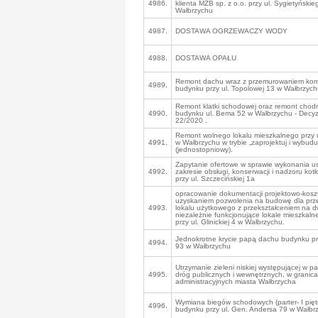
4986.
klienta MZB sp. z o.o. przy ul. Sygietyński
Wałbrzychu
4987.
DOSTAWA OGRZEWACZY WODY
4988.
DOSTAWA OPAŁU
Remont dachu wraz z przemurowaniem ko
4989.
budynku przy ul. Topolowej 13 w Wałbrzyc
Remont klatki schodowej oraz remont chodn
4990.
budynku ul. Bema 52 w Wałbrzychu - Decyz
22/2020 .
Remont wolnego lokalu mieszkalnego przy 
4991.
w Wałbrzychu w trybie „zaprojektuj i wybudu
(jednostopniowy).
Zapytanie ofertowe w sprawie wykonania us
4992.
zakresie obsługi, konserwacji i nadzoru kot
przy ul. Szczecińskiej 1a
opracowanie dokumentacji projektowo-kosz
uzyskaniem pozwolenia na budowę dla pr
4993.
lokalu użytkowego z przekształceniem na 
niezależnie funkcjonujące lokale mieszkal
przy ul. Glinickiej 4 w Wałbrzychu.
Jednokrotne krycie papą dachu budynku prz
4994.
93 w Wałbrzychu
Utrzymanie zieleni niskiej występującej w 
4995.
dróg publicznych i wewnętrznych, w granic
administracyjnych miasta Wałbrzycha
Wymiana biegów schodowych (parter- I piętro
4996.
budynku przy ul. Gen. Andersa 79 w Wałbr