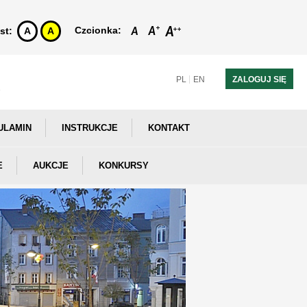
Czcionka:
st:
A
A
PL
EN
ZALOGUJ SIĘ
ULAMIN
INSTRUKCJE
KONTAKT
E
AUKCJE
KONKURSY