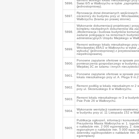
Remont wolnego lokalu mieszkalnego przy 
5896.
Świat 6/5 w Wałbrzychu w trybie „zaprojektu
(jednostopniowy).
Renowacja drzwi drewnianych wejściowych 
5897.
ościeżnicy do budynku przy ul. Wrocławskie
Wałbrzychu (brama po prawej stronie).
Wykonanie dokumentacji projektowej i przy
kompletu niezbędnych dokumentów dla zad
5898.
„Modernizacja i budowa budynków komuna
zadanie polegające na remontach budynk
administracyjnych Urzędu Miejskiego w Wał
Remont wolnego lokalu mieszkalnego przy u
Wrocławskiej 48A/2 w Wałbrzychu w trybie „z
5899.
wybuduj” (jednostopniowy) z przystosowan
niepełnosprawnej.
Ponowne zapytanie ofertowe w sprawie pos
5900.
pomieszczenia gospodarczego w budynku p
Wiejskiej 3C ze szlamu i innych nieczystości
Ponowne zapytanie ofertowe w sprawie pos
5901.
lokalu mieszkalnego przy ul. A. Pługa 9 m.2
Remont podłóg w lokalu mieszkalnym nr 2 
5902.
przy ul. Skrzetuskiego 8 w Wałbrzychu.
Remont lokalu mieszkalnego nr 3 w budynku
5903.
Psie Pole 26 w Wałbrzychu.
Wykonanie wentylacji nawiewno-wywiewnej w
5904.
w budynku przy ul. 11 Listopada 152 w Wa
Publikacja ogłoszeń, informacji i komunikat
Prezydenta Miasta Wałbrzycha w: 1. tygodn
o nakładzie min. 2 000 egzemplarzy, 2. dzi
5905.
regionalnym o nakładzie min. 5 000 egzempl
dzienniku ogólnopolskim o nakładzie min. 
egzemplarzy