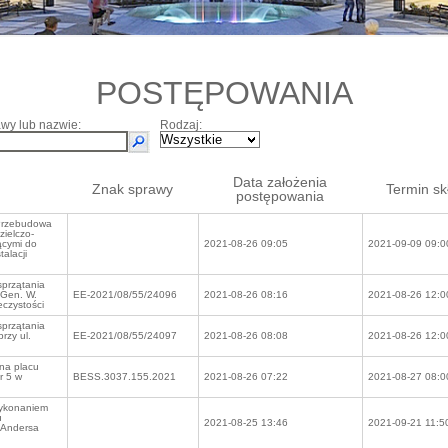
POSTĘPOWANIA
wy lub nazwie:
Rodzaj:
Data założenia
Znak sprawy
Termin sk
postępowania
Przebudowa
zielczo-
ącymi do
2021-08-26 09:05
2021-09-09 09:0
talacji
przątania
 Gen. W.
EE-2021/08/55/24096
2021-08-26 08:16
2021-08-26 12:0
eczystości
przątania
rzy ul.
EE-2021/08/55/24097
2021-08-26 08:08
2021-08-26 12:0
na placu
r 5 w
BESS.3037.155.2021
2021-08-26 07:22
2021-08-27 08:0
wykonaniem
u
2021-08-25 13:46
2021-09-21 11:5
 Andersa