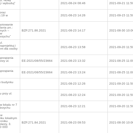
ul. Nowy
j i wybuduj”
2021-08-24 08:46
2021-09-21 11:5
oraz
j 19 w
2021-08-23 14:26
2021-09-15 11:5
gotowanie
ania pn.:
lnych –
BZP.271.86.2021
2021-08-23 14:17
2021-08-30 10:0
ów
brzychu”
l.
aprojektuj i
2021-08-23 13:58
2021-09-20 11:5
iem dla osoby
przątania
rzy ul.
EE-2021/08/55/23664
2021-08-23 13:32
2021-08-25 11:0
przątania
EE-2021/08/55/23664
2021-08-23 13:24
2021-08-25 11:0
w budynku
2021-08-23 12:26
2021-09-20 11:5
 przy ul.
2021-08-23 12:24
2021-09-20 11:5
 lokalu nr 7
2021-08-23 12:21
2021-09-20 11:5
łbrzychu
ów
iku lokalnym
enniku
BZP.271.84.2021
2021-08-23 09:53
2021-08-30 10:0
arzy, 3.
30 000