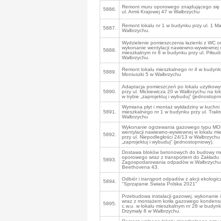
Remont muru oporowego znajdującego się
5886.
ul. Armii Krajowej 47 w Wałbrzychu
Remont lokalu nr 1 w budynku przy ul. 1 M
5887.
Wałbrzychu.
Wydzielenie pomieszczenia łazienki z WC o
wykonanie wentylacji nawiewno-wywiewnej 
5888.
mieszkalnym nr 8 w budynku przy ul. Piłsu
Wałbrzychu.
Remont lokalu mieszkalnego nr 4 w budynku
5889.
Moniuszki 5 w Wałbrzychu
Adaptacja pomieszczeń po lokalu użytkow
5890.
przy ul. Mickiewicza 20 w Wałbrzychu na lo
w trybie „zaprojektuj i wybuduj” (jednostopn
Wymiana płyt i montaż wykładziny w kuchni 
5891.
mieszkalnego nr 1 w budynku przy ul. Trakt
Wałbrzychu
Wykonanie ogrzewania gazowego typu MO
wentylacji nawiewno-wywiewnej w lokalu mi
5892.
przy ul. Niepodległości 24/13 w Wałbrzychu 
„zaprojektuj i wybuduj” (jednostopniowy).
Dostawa bloków betonowych do budowy m
oporowego wraz z transportem do Zakładu S
5893.
Zagospodarowania odpadów w Wałbrzychu 
Beethovena 43.
Odbiór i transport odpadów z akcji ekologic
5894.
"Sprzątanie Świata Polska 2021"
Przebudowa instalacji gazowej, wykonanie in
wraz z montażem kotła gazowego kondensa
5895.
c.w.u. w lokalu mieszkalnym nr 28 w budynku
Drzymały 8 w Wałbrzychu.