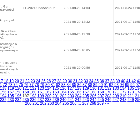
l. Gen.
EE-2021/06/55/23635
2021-08-20 14:03
2021-08-24 11:0
eczystości
u przy ul.
2021-08-20 12:32
2021-09-17 11:5
A w lokalu
Wałbrzychu w
2021-08-20 12:30
2021-09-17 11:5
y).
stalacji c.o.
cyjnego i
-wywiewnej w
2021-08-20 10:05
2021-09-14 11:5
 i do lokali
ykonanie
2021-08-20 09:56
2021-09-17 11:5
mieszkalnych
brzychu
17
18
19
20
21
22
23
24
25
26
27
28
29
30
31
32
33
34
35
36
37
38
39
40
41
42
4
1
72
73
74
75
76
77
78
79
80
81
82
83
84
85
86
87
88
89
90
91
92
93
94
95
96
97
118
119
120
121
122
123
124
125
126
127
128
129
130
131
132
133
134
135
13
156
157
158
159
160
161
162
163
164
165
166
167
168
169
170
171
172
173
17
194
195
196
197
198
199
200
201
202
203
204
205
206
207
208
209
210
211
21
232
233
234
235
236
237
238
239
240
241
242
243
244
245
246
247
248
249
25
260
261
262
263
264
265
266
…
267
268
269
›
»