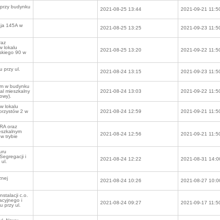
 przy budynku
2021-08-25 13:44
2021-09-21 11:5
aja 145A w
2021-08-25 13:25
2021-09-23 11:5
raz
w lokalu
2021-08-25 13:20
2021-09-22 11:5
dskiego 90 w
 przy ul.
2021-08-24 13:15
2021-09-23 11:5
ym w budynku
kal mieszkalny
2021-08-24 13:03
2021-09-22 11:5
iowy).
w lokalu
orzystów 2 w
2021-08-24 12:59
2021-09-21 11:5
RA oraz
eszkalnym
2021-08-24 12:56
2021-09-21 11:5
w trybie
uru
egregacji i
2021-08-24 12:22
2021-08-31 14:0
ul.
znej
2021-08-24 10:26
2021-08-27 10:0
stalacji c.o.
cyjnego i
2021-08-24 09:27
2021-09-17 11:5
 przy ul.