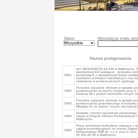
Status:
Wyszukaj po znaku spra
Nazwa postępowania
dot: MICKIEWICZA 43,43A w Wałbrzychu: 
wewnętrznej linii zasilającej , zestawów rozd
5881.
pomiarowych z wewnętrznymi liniami zasilaj
rozdzielnic w lokalach mieszkalnych oraz ins
oświetlenia w pomieszczeniach ogólnego
Ponowne zapytanie ofertowe w sprawie pos
5882.
pomieszczenia na strychu budynku przy ul.
Andersa 98 z ptasich odchodów i innych ni
Ponowne zapytanie ofertowe w sprawie pos
5883.
pomieszczenia gospodarczego w budynku p
Wiejskiej 3C ze szlamu i innych nieczystości
Dostawa i montaż ogrodzenia panelowego 
5884.
zabaw w Zespole Szkolno-Przedszkolnym n
Wałbrzychu
Prace remontowo-budowlane związane z 
ciągów komunikacyjnych na terenie Zakład
5885.
Remontowego MZB sp. z o.o. przy ul. Gen.
36,36A,40-48 w Wałbrzychu