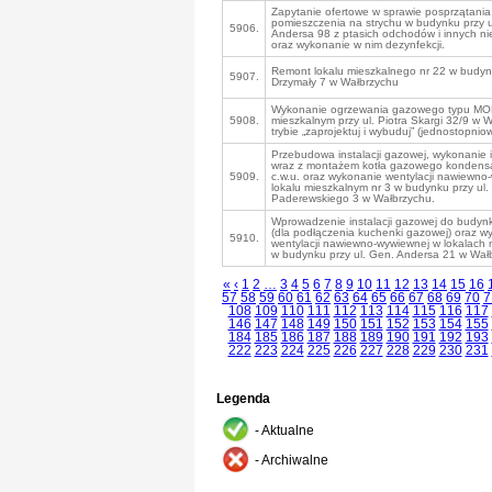
Zapytanie ofertowe w sprawie posprzątania
pomieszczenia na strychu w budynku przy u
5906.
Andersa 98 z ptasich odchodów i innych ni
oraz wykonanie w nim dezynfekcji.
Remont lokalu mieszkalnego nr 22 w budynk
5907.
Drzymały 7 w Wałbrzychu
Wykonanie ogrzewania gazowego typu MOR
5908.
mieszkalnym przy ul. Piotra Skargi 32/9 w 
trybie „zaprojektuj i wybuduj” (jednostopniow
Przebudowa instalacji gazowej, wykonanie in
wraz z montażem kotła gazowego kondensa
5909.
c.w.u. oraz wykonanie wentylacji nawiewno
lokalu mieszkalnym nr 3 w budynku przy ul.
Paderewskiego 3 w Wałbrzychu.
Wprowadzenie instalacji gazowej do budynku
(dla podłączenia kuchenki gazowej) oraz w
5910.
wentylacji nawiewno-wywiewnej w lokalach 
w budynku przy ul. Gen. Andersa 21 w Wał
«
‹
1
2
…
3
4
5
6
7
8
9
10
11
12
13
14
15
16
57
58
59
60
61
62
63
64
65
66
67
68
69
70
7
108
109
110
111
112
113
114
115
116
117
146
147
148
149
150
151
152
153
154
155
184
185
186
187
188
189
190
191
192
193
222
223
224
225
226
227
228
229
230
231
Legenda
- Aktualne
- Archiwalne