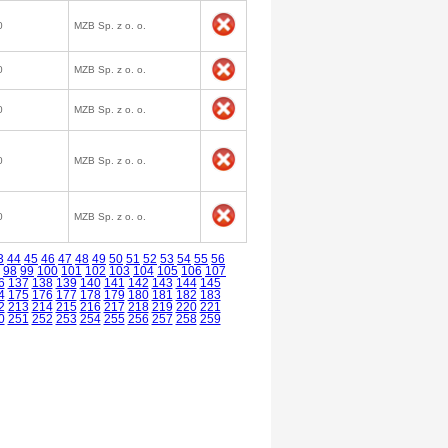
0
MZB Sp. z o. o.
0
MZB Sp. z o. o.
0
MZB Sp. z o. o.
0
MZB Sp. z o. o.
0
MZB Sp. z o. o.
3
44
45
46
47
48
49
50
51
52
53
54
55
56
98
99
100
101
102
103
104
105
106
107
6
137
138
139
140
141
142
143
144
145
4
175
176
177
178
179
180
181
182
183
2
213
214
215
216
217
218
219
220
221
0
251
252
253
254
255
256
257
258
259