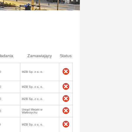
ładania
Zamawiający
Status
0
MZB Sp. z o. o.
0
MZB Sp. z o. o.
0
MZB Sp. z o. o.
Urząd Miejski w
0
Wałbrzychu
0
MZB Sp. z o. o.