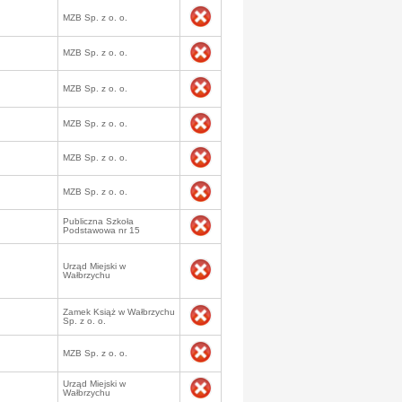
MZB Sp. z o. o.
MZB Sp. z o. o.
MZB Sp. z o. o.
MZB Sp. z o. o.
MZB Sp. z o. o.
MZB Sp. z o. o.
Publiczna Szkoła
Podstawowa nr 15
Urząd Miejski w
Wałbrzychu
Zamek Książ w Wałbrzychu
Sp. z o. o.
MZB Sp. z o. o.
Urząd Miejski w
Wałbrzychu