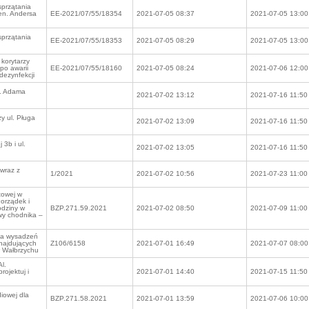
przątania
en. Andersa
EE-2021/07/55/18354
2021-07-05 08:37
2021-07-05 13:00
przątania
EE-2021/07/55/18353
2021-07-05 08:29
2021-07-05 13:00
korytarzy
po awarii
EE-2021/07/55/18160
2021-07-05 08:24
2021-07-06 12:00
dezynfekcji
l. Adama
2021-07-02 13:12
2021-07-16 11:50
y ul. Pługa
2021-07-02 13:09
2021-07-16 11:50
3b i ul.
2021-07-02 13:05
2021-07-16 11:50
 wraz z
1/2021
2021-07-02 10:56
2021-07-23 11:00
towej w
orządek i
odziny w
BZP.271.59.2021
2021-07-02 08:50
2021-07-09 11:00
wy chodnika –
ia wysadzeń
znajdujących
Z106/6158
2021-07-01 16:49
2021-07-07 08:00
 w Wałbrzychu
l.
ojektuj i
2021-07-01 14:40
2021-07-15 11:50
iowej dla
BZP.271.58.2021
2021-07-01 13:59
2021-07-06 10:00