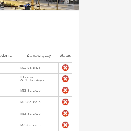
adania
Zamawiający
Status
MZB Sp. z o. o.
II Liceum
Ogólnokształcące
MZB Sp. z o. o.
MZB Sp. z o. o.
MZB Sp. z o. o.
MZB Sp. z o. o.