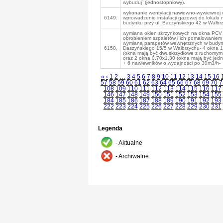
wybuduj” (jednostopniowy).
wykonanie wentylacji nawiewno-wywiewnej 
6149.
wprowadzenie instalacji gazowej do lokalu 
budynku przy ul. Baczyńskiego 42 w Wałbr
wymiana okien skrzynkowych na okna PCV 
obrobieniem szpaletów i ich pomalowaniem
wymianą parapetów wewnętrznych w budynk
6150.
Daszyńskiego 15/5 w Wałbrzychu- 4 okna 
(okna mają być dwuskrzydłowe z ruchomym 
oraz 2 okna 0,70x1,30 (okna mają być jed
+ 6 nawiewników o wydajności po 30m3/h-
«
‹
1
2
…
3
4
5
6
7
8
9
10
11
12
13
14
15
16
57
58
59
60
61
62
63
64
65
66
67
68
69
70
7
108
109
110
111
112
113
114
115
116
117
146
147
148
149
150
151
152
153
154
155
184
185
186
187
188
189
190
191
192
193
222
223
224
225
226
227
228
229
230
231
Legenda
- Aktualne
- Archiwalne