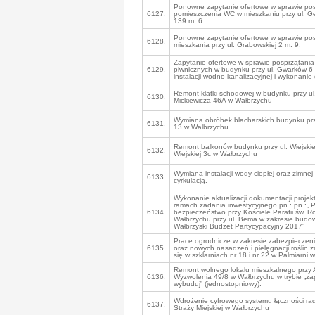
Ponowne zapytanie ofertowe w sprawie pos
6127.
pomieszczenia WC w mieszkaniu przy ul. G
139 m. 6
Ponowne zapytanie ofertowe w sprawie pos
6128.
mieszkania przy ul. Grabowskiej 2 m. 9.
Zapytanie ofertowe w sprawie posprzątania 
6129.
piwnicznych w budynku przy ul. Gwarków 6 
instalacji wodno-kanalizacyjnej i wykonanie 
Remont klatki schodowej w budynku przy u
6130.
Mickiewicza 46A w Wałbrzychu
Wymiana obróbek blacharskich budynku prz
6131.
13 w Wałbrzychu.
Remont balkonów budynku przy ul. Wiejskiej 
6132.
Wiejskiej 3c w Wałbrzychu
Wymiana instalacji wody ciepłej oraz zimnej
6133.
cyrkulacją.
Wykonanie aktualizacji dokumentacji projek
ramach zadania inwestycyjnego pn.: pn.:„ P
6134.
bezpieczeństwo przy Kościele Parafii św. R
Wałbrzychu przy ul. Bema w zakresie budo
Wałbrzyski Budżet Partycypacyjny 2017”
Prace ogrodnicze w zakresie zabezpieczen
6135.
oraz nowych nasadzeń i pielęgnacji roślin 
się w szklarniach nr 18 i nr 22 w Palmiarni
Remont wolnego lokalu mieszkalnego przy A
6136.
Wyzwolenia 49/8 w Wałbrzychu w trybie „zapr
wybuduj” (jednostopniowy).
Wdrożenie cyfrowego systemu łączności rad
6137.
Straży Miejskiej w Wałbrzychu