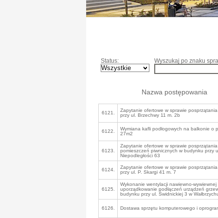
Status:
Wyszukaj po znaku spra
Nazwa postępowania
Zapytanie ofertowe w sprawie posprzątania
6121.
przy ul. Brzechwy 11 m. 2b
Wymiana kafli podłogowych na balkonie o p
6122.
27m2
Zapytanie ofertowe w sprawie posprzątania p
6123.
pomieszczeń piwnicznych w budynku przy u
Niepodległości 63
Zapytanie ofertowe w sprawie posprzątania
6124.
przy ul. P. Skargi 41 m. 7
Wykonanie wentylacji nawiewno-wywiewnej 
6125.
uporządkowanie podłączeń urządzeń grze
budynku przy ul. Świdnickiej 3 w Wałbrzych
6126.
Dostawa sprzętu komputerowego i oprogr