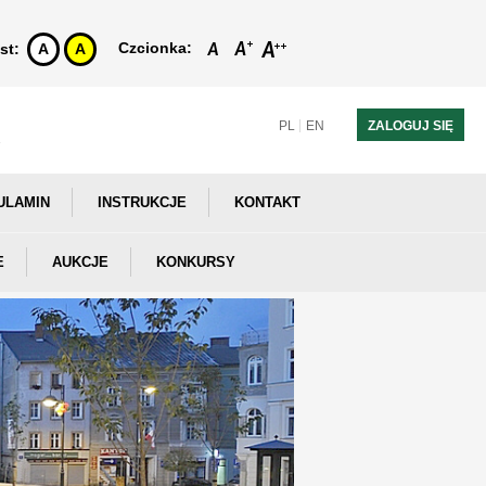
Czcionka:
st:
A
A
PL
EN
ZALOGUJ SIĘ
ULAMIN
INSTRUKCJE
KONTAKT
E
AUKCJE
KONKURSY