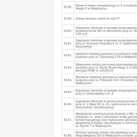
Remont lokalu mieszkalnego nr 3 w budynku
6138.
Wajdy 4 w Wałbrzychu
6139.
Zakup zestawu mebli do sali 57
Zapytanie ofertowe w sprawie posprzątania 
6140.
pomieszczenia WC w mieszkaniu przy ul. G
139 m.6
Zapytanie ofertowe w sprawie posprzątania
6141.
przy ul. Komuny Paryskiej 4 m. 2 i wykonan
dezynsekcji
wymiana instalacji gazowej w częściach ws
6142.
budynku przy ul. Topolowej 17A w Wałbrzy
Wykonanie izolacji pionowej przeciwwilgocio
6143.
budynku przy ul. Grota Roweckiego 1 w Wa
Decyzja PINB nr 135/2018
Wymiana instalacji gazowej w częściach ws
6144.
budynku przy ul. Przeskok 10b i Przeskok 
Wałbrzychu
Zapytanie ofertowe w sprawie posprzątania
6145.
przy ul. Grabowskiej 2 m. 9
Zapytanie ofertowe w sprawi posprzątania 
6146.
przy ul. 1 Maja 93 m. 11 i wykonania w nim 
dezynsekcji i dezodoryzacji
Wydzielenie pomieszczenia łazienki z WC, 
instalacji c.o. wraz z montażem kotła gazo
6147.
kondensacyjnego oraz wykonanie wentylacj
wywiewnej w lokalu mieszkalnym nr 5A w b
ul. Rynek 7 w Wałbrzychu.
Remont wolnego lokalu mieszkalnego przy u
6148.
Niepodległości 2/9 w Wałbrzychu w trybie „za