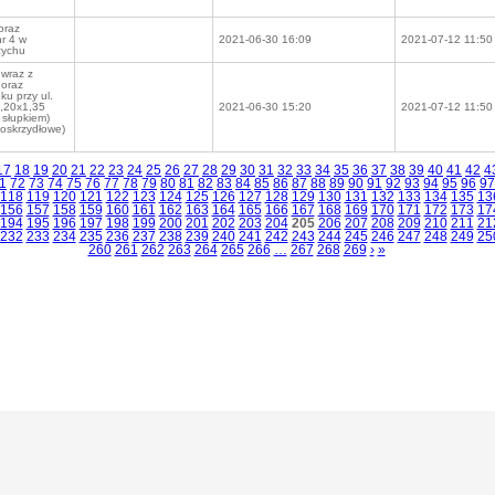
oraz
nr 4 w
2021-06-30 16:09
2021-07-12 11:50
zychu
wraz z
 oraz
u przy ul.
1,20x1,35
2021-06-30 15:20
2021-07-12 11:50
słupkiem)
noskrzydłowe)
17
18
19
20
21
22
23
24
25
26
27
28
29
30
31
32
33
34
35
36
37
38
39
40
41
42
4
1
72
73
74
75
76
77
78
79
80
81
82
83
84
85
86
87
88
89
90
91
92
93
94
95
96
97
118
119
120
121
122
123
124
125
126
127
128
129
130
131
132
133
134
135
13
156
157
158
159
160
161
162
163
164
165
166
167
168
169
170
171
172
173
17
194
195
196
197
198
199
200
201
202
203
204
205
206
207
208
209
210
211
21
232
233
234
235
236
237
238
239
240
241
242
243
244
245
246
247
248
249
25
260
261
262
263
264
265
266
…
267
268
269
›
»