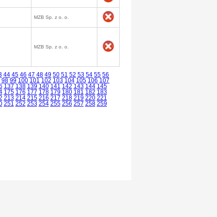
MZB Sp. z o. o.
MZB Sp. z o. o.
3
44
45
46
47
48
49
50
51
52
53
54
55
56
98
99
100
101
102
103
104
105
106
107
6
137
138
139
140
141
142
143
144
145
4
175
176
177
178
179
180
181
182
183
2
213
214
215
216
217
218
219
220
221
0
251
252
253
254
255
256
257
258
259