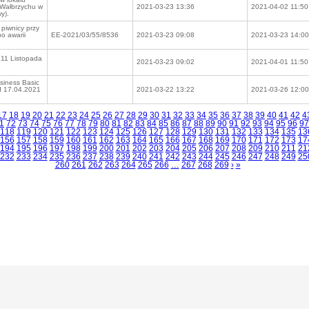
 Wałbrzychu w
2021-03-23 13:36
2021-04-02 11:50
y).
piwnicy przy
po awarii
EE-2021/03/55/8536
2021-03-23 09:08
2021-03-23 14:00
11 Listopada
2021-03-23 09:02
2021-04-01 11:50
siness Basic
od 17.04.2021
2021-03-22 13:22
2021-03-26 12:00
17
18
19
20
21
22
23
24
25
26
27
28
29
30
31
32
33
34
35
36
37
38
39
40
41
42
4
1
72
73
74
75
76
77
78
79
80
81
82
83
84
85
86
87
88
89
90
91
92
93
94
95
96
97
118
119
120
121
122
123
124
125
126
127
128
129
130
131
132
133
134
135
13
156
157
158
159
160
161
162
163
164
165
166
167
168
169
170
171
172
173
17
194
195
196
197
198
199
200
201
202
203
204
205
206
207
208
209
210
211
21
232
233
234
235
236
237
238
239
240
241
242
243
244
245
246
247
248
249
25
260
261
262
263
264
265
266
…
267
268
269
›
»