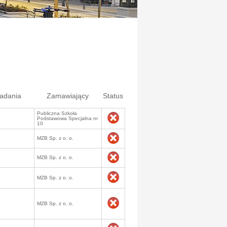
ładania
Zamawiający
Status
Publiczna Szkoła
Podstawowa Specjalna nr
10
MZB Sp. z o. o.
MZB Sp. z o. o.
MZB Sp. z o. o.
MZB Sp. z o. o.