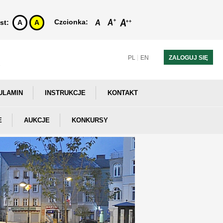
Czcionka:
st:
A
A
PL
EN
ZALOGUJ SIĘ
ULAMIN
INSTRUKCJE
KONTAKT
E
AUKCJE
KONKURSY