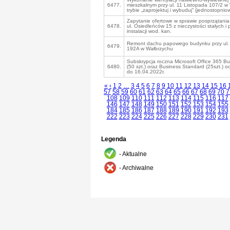
6477.
mieszkalnym przy ul. 11 Listopada 107/2 w
trybie „zaprojektuj i wybuduj” (jednostopniow
Zapytanie ofertowe w sprawie posprzątania 
6478.
ul. Osiedleńców 15 z nieczystości stałych i 
instalacji wod. kan.
Remont dachu papowego budynku przy ul. 
6479.
192A w Wałbrzychu
Subskrypcja roczna Microsoft Office 365 Bu
6480.
(50 szt.) oraz Business Standard (25szt.) 
do 16.04.2022r.
«
‹
1
2
…
3
4
5
6
7
8
9
10
11
12
13
14
15
16
57
58
59
60
61
62
63
64
65
66
67
68
69
70
7
108
109
110
111
112
113
114
115
116
117
146
147
148
149
150
151
152
153
154
155
184
185
186
187
188
189
190
191
192
193
222
223
224
225
226
227
228
229
230
231
Legenda
- Aktualne
- Archiwalne