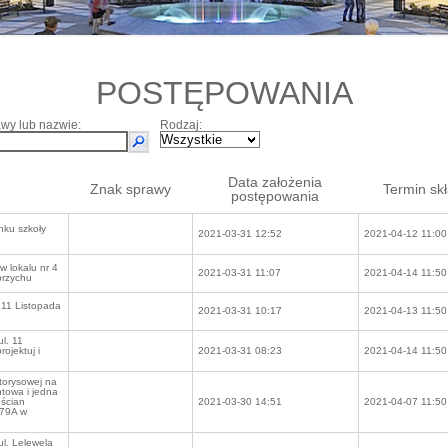
POSTĘPOWANIA
wy lub nazwie:
Rodzaj:
Data założenia
Znak sprawy
Termin sk
postępowania
nku szkoły
2021-03-31 12:52
2021-04-12 11:00
 lokalu nr 4
2021-03-31 11:07
2021-04-14 11:50
brzychu
11 Listopada
2021-03-31 10:17
2021-04-13 11:50
l. 11
ojektuj i
2021-03-31 08:23
2021-04-14 11:50
torysowej na
ntowa i jedna
 ścian
2021-03-30 14:51
2021-04-07 11:50
 79A w
l. Lelewela