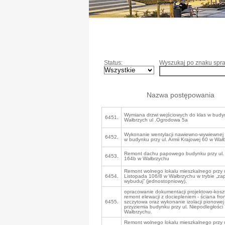
Status:
Wyszukaj po znaku spra
Nazwa postępowania
Wymiana drzwi wejściowych do klas w budy
6451.
Wałbrzych ul .Ogrodowa 5a
Wykonanie wentylacji nawiewno-wywiewnej w
6452.
w budynku przy ul. Armii Krajowej 60 w Wał
Remont dachu papowego budynku przy ul. 
6453.
164b w Wałbrzychu
Remont wolnego lokalu mieszkalnego przy u
6454.
Listopada 106/8 w Wałbrzychu w trybie „zapr
wybuduj” (jednostopniowy).
opracowanie dokumentacji projektowo-kosz
remont elewacji z dociepleniem - ściana fro
6455.
szczytowa oraz wykonanie izolacji pionowej
przyziemia budynku przy ul. Niepodległości
Wałbrzychu.
Remont wolnego lokalu mieszkalnego przy u