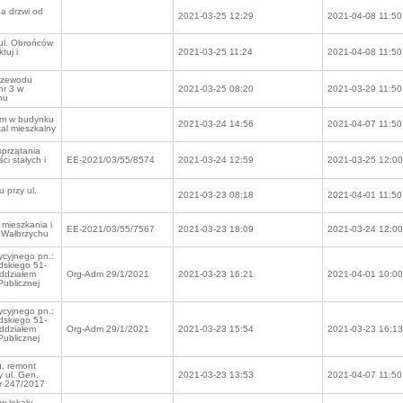
a drzwi od
2021-03-25 12:29
2021-04-08 11:50
ul. Obrońców
tuj i
2021-03-25 11:24
2021-04-08 11:50
przewodu
nr 3 w
2021-03-25 08:20
2021-03-29 11:50
hu
ym w budynku
2021-03-24 14:56
2021-04-07 11:50
al mieszkalny
przątania
ci stałych i
EE-2021/03/55/8574
2021-03-24 12:59
2021-03-25 12:00
 przy ul.
2021-03-23 08:18
2021-04-01 11:50
 mieszkania i
EE-2021/03/55/7567
2021-03-23 18:09
2021-03-24 12:00
w Wałbrzychu
ycyjnego pn.:
udskiego 51-
oddziałem
Org-Adm 29/1/2021
2021-03-23 16:21
2021-04-01 10:00
Publicznej
ycyjnego pn.:
udskiego 51-
oddziałem
Org-Adm 29/1/2021
2021-03-23 15:54
2021-03-23 16:13
Publicznej
u, remont
y ul. Gen.
2021-03-23 13:53
2021-04-07 11:50
r 247/2017
w lokalu