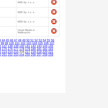
MZB Sp. z o. o.
MZB Sp. z o. o.
MZB Sp. z o. o.
Urząd Miejski w
Wałbrzychu
3
44
45
46
47
48
49
50
51
52
53
54
55
56
98
99
100
101
102
103
104
105
106
107
6
137
138
139
140
141
142
143
144
145
4
175
176
177
178
179
180
181
182
183
2
213
214
215
216
217
218
219
220
221
0
251
252
253
254
255
256
257
258
259