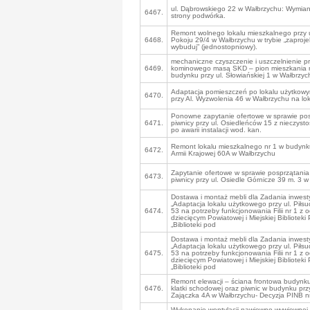
ul. Dąbrowskiego 22 w Wałbrzychu: Wymian
6467.
strony podwórka.
Remont wolnego lokalu mieszkalnego przy 
6468.
Pokoju 29/4 w Wałbrzychu w trybie „zaprojek
wybuduj” (jednostopniowy).
mechaniczne czyszczenie i uszczelnienie 
6469.
kominowego masą SKD – pion mieszkania 
budynku przy ul. Słowiańskiej 1 w Wałbrzyc
Adaptacja pomieszczeń po lokalu użytkow
6470.
przy Al. Wyzwolenia 46 w Wałbrzychu na lok
Ponowne zapytanie ofertowe w sprawie pos
6471.
piwnicy przy ul. Osiedleńców 15 z nieczystoś
po awarii instalacji wod. kan.
Remont lokalu mieszkalnego nr 1 w budynku
6472.
Armii Krajowej 60A w Wałbrzychu
Zapytanie ofertowe w sprawie posprzątania
6473.
piwnicy przy ul. Osiedle Górnicze 39 m. 3 
Dostawa i montaż mebli dla Zadania inwest
„Adaptacja lokalu użytkowego przy ul. Piłs
6474.
53 na potrzeby funkcjonowania Filii nr 1 z 
dziecięcym Powiatowej i Miejskiej Biblioteki 
„Biblioteki pod
Dostawa i montaż mebli dla Zadania inwest
„Adaptacja lokalu użytkowego przy ul. Piłs
6475.
53 na potrzeby funkcjonowania Filii nr 1 z 
dziecięcym Powiatowej i Miejskiej Biblioteki 
„Biblioteki pod
Remont elewacji – ściana frontowa budynk
6476.
klatki schodowej oraz piwnic w budynku prz
Zajączka 4A w Wałbrzychu- Decyzja PINB n
Wykonanie wentylacji nawiewno-wywiewnej 