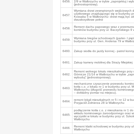
6456.
2/9 w Wałbrzychu w trybie „zaprojektuj i wy
(jednostopniowy).
Wymiana drzwi zewnętrznych wejściowych d
użytkowego znajdującego się w budynku prz
6457.
Kossaka 5 w Wałbrzychu- drzwi mają być a
dwuskrzydłowe pełne
Remont dachu papowego wraz z przemuro
6458.
kominów budynku przy ul. Baczyńskiego 9 
Wymiana biegów schodowych (parter- I piętro
6459.
budynku przy ul. Gen. Andersa 79 w Wałbr
6460.
Zakup siodła do jazdy konnej - patrol konny 
6461.
Zakup kamery mobilnej dla Straży Miejskiej
Remont wolnego lokalu mieszkalnego przy u
6462.
Górnicze 21/14 w Wałbrzychu w trybie „zapro
wybuduj” (jednostopniowy).
mechaniczne czyszczenie przewodu komin
kotła c.o. z lokalu nr 1 w budynku przy ul. 
6463.
Wałbrzychu (długość przewodu kominowego
– dokładny pomiar na miejscu).
remont lokali mieszkalnych nr 5 i nr 12 w bu
6464.
Przyjaciół Żołnierza 28 w Wałbrzychu
podłączenie kotła c.o. z mieszkania nr 1 do
wkładu kominowego żaroodpornego oraz 
6465.
wyczystki w lokalu w budynku przy ul. Szkol
Wałbrzychu
Remont klatki schodowej w budynku przy ul.
6466.
Wałbrzychu