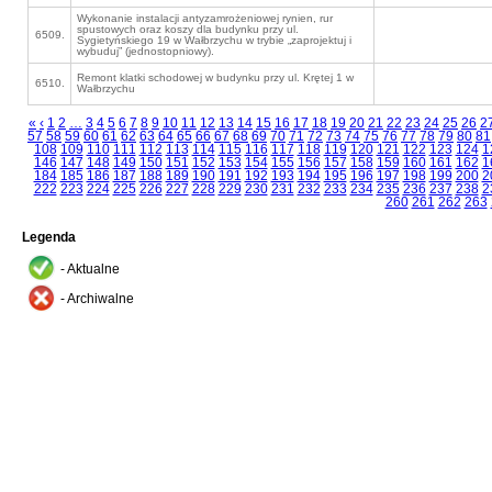
Wykonanie instalacji antyzamrożeniowej rynien, rur
spustowych oraz koszy dla budynku przy ul.
6509.
Sygietyńskiego 19 w Wałbrzychu w trybie „zaprojektuj i
wybuduj” (jednostopniowy).
Remont klatki schodowej w budynku przy ul. Krętej 1 w
6510.
Wałbrzychu
«
‹
1
2
…
3
4
5
6
7
8
9
10
11
12
13
14
15
16
17
18
19
20
21
22
23
24
25
26
2
57
58
59
60
61
62
63
64
65
66
67
68
69
70
71
72
73
74
75
76
77
78
79
80
81
108
109
110
111
112
113
114
115
116
117
118
119
120
121
122
123
124
1
146
147
148
149
150
151
152
153
154
155
156
157
158
159
160
161
162
1
184
185
186
187
188
189
190
191
192
193
194
195
196
197
198
199
200
2
222
223
224
225
226
227
228
229
230
231
232
233
234
235
236
237
238
2
260
261
262
263
Legenda
- Aktualne
- Archiwalne