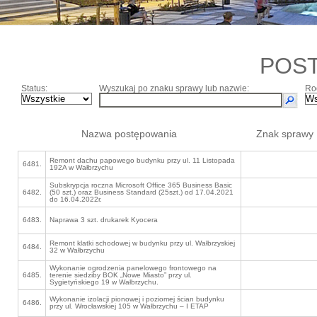
POS
Status:
Wyszukaj po znaku sprawy lub nazwie:
Ro
Nazwa postępowania
Znak sprawy
Remont dachu papowego budynku przy ul. 11 Listopada
6481.
192A w Wałbrzychu
Subskrypcja roczna Microsoft Office 365 Business Basic
6482.
(50 szt.) oraz Business Standard (25szt.) od 17.04.2021
do 16.04.2022r.
6483.
Naprawa 3 szt. drukarek Kyocera
Remont klatki schodowej w budynku przy ul. Wałbrzyskiej
6484.
32 w Wałbrzychu
Wykonanie ogrodzenia panelowego frontowego na
6485.
terenie siedziby BOK „Nowe Miasto” przy ul.
Sygietyńskiego 19 w Wałbrzychu.
Wykonanie izolacji pionowej i poziomej ścian budynku
6486.
przy ul. Wrocławskiej 105 w Wałbrzychu – I ETAP