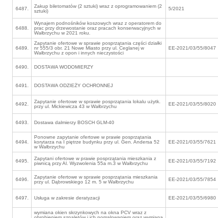
Zakup biletomatów (2 sztuki) wraz z oprogramowaniem (2
6487.
5/2021
sztuki)
Wynajem podnośników koszowych wraz z operatorem do
6488.
prac przy drzewostanie oraz pracach konserwacyjnych w
Wałbrzychu w 2021 roku.
Zapytanie ofertowe w sprawie posprzątania części działki
6489.
nr 555/3 obr. 21 Nowe Miasto przy ul. Ceglanej w
EE-2021/03/55/8047
Wałbrzychu z opon i innych nieczystości
6490.
DOSTAWA WODOMIERZY
6491.
DOSTAWA ODZIEŻY OCHRONNEJ
Zapytanie ofertowe w sprawie posprzątania lokalu użytk.
6492.
EE-2021/03/55/8020
przy ul. Mickiewicza 43 w Wałbrzychu
6493.
Dostawa dalmierzy BOSCH GLM-40
Ponowne zapytanie ofertowe w prawie posprzątania
6494.
korytarza na I piętrze budynku przy ul. Gen. Andersa 52
EE-2021/03/55/7621
w Wałbrzychu
Zapytani ofertowe w prawie posprzątania mieszkania z
6495.
EE-2021/03/55/7192
piwnicą przy Al. Wyzwolenia 55a m.3 w Wałbrzychu
Zapytanie ofertowe w sprawie posprzątania mieszkania
6496.
EE-2021/03/55/7854
przy ul. Dąbrowskiego 12 m. 5 w Wałbrzychu
6497.
Usługa w zakresie deratyzacji
EE-2021/03/55/6980
wymiana okien skrzynkowych na okna PCV wraz z
obrobieniem szpaletów i ich pomalowaniem oraz wymianą