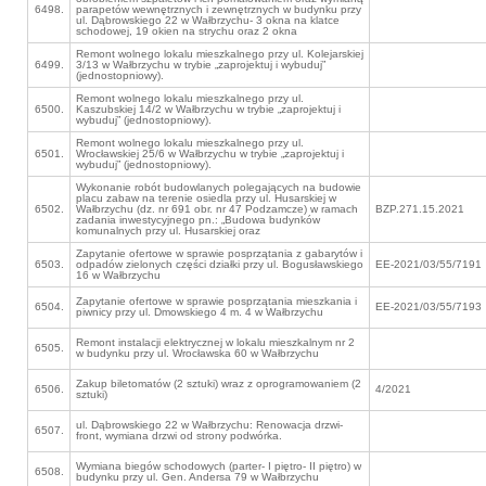
6498.
parapetów wewnętrznych i zewnętrznych w budynku przy
ul. Dąbrowskiego 22 w Wałbrzychu- 3 okna na klatce
schodowej, 19 okien na strychu oraz 2 okna
Remont wolnego lokalu mieszkalnego przy ul. Kolejarskiej
6499.
3/13 w Wałbrzychu w trybie „zaprojektuj i wybuduj”
(jednostopniowy).
Remont wolnego lokalu mieszkalnego przy ul.
6500.
Kaszubskiej 14/2 w Wałbrzychu w trybie „zaprojektuj i
wybuduj” (jednostopniowy).
Remont wolnego lokalu mieszkalnego przy ul.
6501.
Wrocławskiej 25/6 w Wałbrzychu w trybie „zaprojektuj i
wybuduj” (jednostopniowy).
Wykonanie robót budowlanych polegających na budowie
placu zabaw na terenie osiedla przy ul. Husarskiej w
6502.
Wałbrzychu (dz. nr 691 obr. nr 47 Podzamcze) w ramach
BZP.271.15.2021
zadania inwestycyjnego pn.: „Budowa budynków
komunalnych przy ul. Husarskiej oraz
Zapytanie ofertowe w sprawie posprzątania z gabarytów i
6503.
odpadów zielonych części działki przy ul. Bogusławskiego
EE-2021/03/55/7191
16 w Wałbrzychu
Zapytanie ofertowe w sprawie posprzątania mieszkania i
6504.
EE-2021/03/55/7193
piwnicy przy ul. Dmowskiego 4 m. 4 w Wałbrzychu
Remont instalacji elektrycznej w lokalu mieszkalnym nr 2
6505.
w budynku przy ul. Wrocławska 60 w Wałbrzychu
Zakup biletomatów (2 sztuki) wraz z oprogramowaniem (2
6506.
4/2021
sztuki)
ul. Dąbrowskiego 22 w Wałbrzychu: Renowacja drzwi-
6507.
front, wymiana drzwi od strony podwórka.
Wymiana biegów schodowych (parter- I piętro- II piętro) w
6508.
budynku przy ul. Gen. Andersa 79 w Wałbrzychu