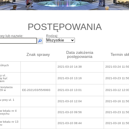
POSTĘPOWANIA
wy lub nazwie:
Rodzaj:
Data założenia
Znak sprawy
Termin sk
postępowania
pólnych
2021-03-10 14:38
2021-03-24 11:5
y ul.
ją być
2021-03-10 13:16
2021-03-23 11:5
tlem
 korytarza
 29 w
EE-2021/03/55/6993
2021-03-10 13:01
2021-03-12 12:0
 przy ul. 1
2021-03-10 12:04
2021-03-16 11:5
 lokalu nr 4
2021-03-10 09:56
2021-03-23 11:5
brzychu
w lokalu nr 13
2021-03-10 08:44
2021-03-18 11:5
hu