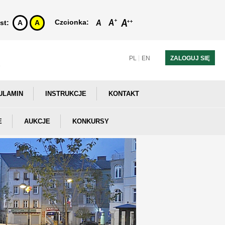
Czcionka:
st:
A
A
PL
EN
ZALOGUJ SIĘ
ULAMIN
INSTRUKCJE
KONTAKT
E
AUKCJE
KONKURSY