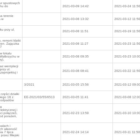
ur spustowych
chu do
2021-03-09 14:42
2021-03-24 11:5
na terenie
A w
2021-03-08 13:32
2021-03-12 11:5
u przy ul.
2021-03-08 11:51
2021-03-19 11:5
 remont klatki
Gen. Zajączka
2021-03-08 11:27
2021-03-23 11:5
17
w lokalu
 Wałbrzychu w
2021-03-08 09:35
2021-03-23 10:0
y).
az wentylacji
rzy ul.
2021-03-08 08:41
2021-03-22 11:5
aprojektuj i
3/2021
2021-03-05 15:56
2021-03-12 09:0
części działki
iego 18 z
EE-2021/03/55/6513
2021-03-05 11:41
2021-03-08 12:0
i odpadów
na
lektrycznej i
ci połączeń,
2021-02-23 13:59
2021-03-10 10:0
 od porażeń,
kalach i
ch własność
ia 7 lipca
2021-02-24 14:14
2021-03-11 11:50
przez Miejski