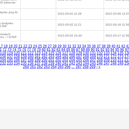
00 (obecnie:
dynku przy Al.
2021-03-02 11:29
2021-03-09 12:0
an budynku
2021-03-02 11:21
2021-03-18 11:5
I ETAP
entowych
2021-03-02 10:44
2021-03-17 11:5
chu – I ETAP
17
18
19
20
21
22
23
24
25
26
27
28
29
30
31
32
33
34
35
36
37
38
39
40
41
42
4
1
72
73
74
75
76
77
78
79
80
81
82
83
84
85
86
87
88
89
90
91
92
93
94
95
96
97
118
119
120
121
122
123
124
125
126
127
128
129
130
131
132
133
134
135
13
156
157
158
159
160
161
162
163
164
165
166
167
168
169
170
171
172
173
17
194
195
196
197
198
199
200
201
202
203
204
205
206
207
208
209
210
211
21
232
233
234
235
236
237
238
239
240
241
242
243
244
245
246
247
248
249
25
260
261
262
263
264
265
266
…
267
268
269
›
»