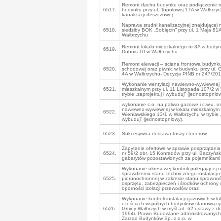
Remont dachu budynku oraz podłączenie r
6517.
budynku przy ul. Topolowej 17A w Wałbrzy
kanalizacji deszczowej
Naprawa studni kanalizacyjnej znajdującej 
6518.
siedziby BOK „Sobięcin” przy ul. 1 Maja 81
Wałbrzychu
Remont lokalu mieszkalnego nr 3A w budynk
6519.
Dubois 10 w Wałbrzychu
Remont elewacji – ściana frontowa budynku,
6520.
schodowej oraz piwnic w budynku przy ul. 
4A w Wałbrzychu- Decyzja PINB nr 247/20
Wykonanie wentylacji nawiewno-wywiewnej 
6521.
mieszkalnym przy ul. 11 Listopada 107/2 w
trybie „zaprojektuj i wybuduj” (jednostopniow
wykonanie c.o. na paliwo gazowe i c.w.u. or
nawiewno-wywiewnej w lokalu mieszkalnym p
6522.
Wieniawskiego 13/1 w Wałbrzychu w trybie „z
wybuduj” (jednostopniowy).
6523.
Sukcesywna dostawa tuszy i tonerów
Zapytanie ofertowe w sprawie posprzątania 
6524.
nr 59/2 obr. 15 Konradów przy ul. Baczyńsk
gabarytów pozostawionych za pojemnikam
Wykonanie okresowej kontroli polegającej 
sprawdzeniu stanu technicznego instalacji e
6525.
piorunochronnej w zakresie stanu sprawnoś
osprzętu, zabezpieczeń i środków ochrony
oporności izolacji przewodów oraz
Wykonanie kontroli instalacji gazowych w lo
częściach wspólnych budynków stanowiący
6526.
Gminy Wałbrzych w myśl art. 62 ustawy z dn
1994r. Prawo Budowlane administrowanych 
Zarząd Budynków Sp. z o.o. w