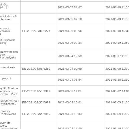
l. Os.
ektuj i
2021-03-05 09:47
2021-03-18 11:5
 lokalu nr 8
chu - na
2021-03-05 09:18
2021-03-19 11:5
erwacji,
isowania
EE-2021/03/80/6271
2021-03-05 08:56
2021-03-10 13:3
u
l. Lelewela
buduj”
2021-03-05 08:44
2021-03-19 11:5
oraz wykonanie
wego
2021-03-04 12:59
2021-03-17 11:5
 6 w budynku
 mieszkania
EE-2021/03/55/6262
2021-03-04 09:09
2021-03-05 11:3
 przy ul.
2021-03-04 08:54
2021-03-18 11:5
zy Pl. Tuwima
 na Pasażu
EE-2021/01/53/1322
2021-03-03 11:24
2021-03-12 14:0
Pawła II 2-22
korytarza na I
EE-2021/03/55/6092
2021-03-03 10:41
2021-03-05 11:0
w Wałbrzychu
 piwnicy
 Pankiewicza
EE-2021/03/55/6090
2021-03-03 10:33
2021-03-05 11:0
owych do
32/9 w
i osadzeniem
2021-03-02 14:49
2021-03-10 11:5