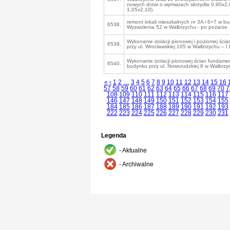
nowych drzwi o wymiarach skrzydła 0,90x2,
1,05x2,10).
remont lokali mieszkalnych nr 3A i 6+7 w bu
6538.
Wyzwolenia 52 w Wałbrzychu - po pożarze
Wykonanie izolacji pionowej i poziomej ści
6539.
przy ul. Wrocławskiej 105 w Wałbrzychu – 
Wykonanie izolacji pionowej ścian fundam
6540.
budynku przy ul. Noworudzkiej 8 w Wałbrzy
«
‹
1
2
…
3
4
5
6
7
8
9
10
11
12
13
14
15
16
57
58
59
60
61
62
63
64
65
66
67
68
69
70
7
108
109
110
111
112
113
114
115
116
117
146
147
148
149
150
151
152
153
154
155
184
185
186
187
188
189
190
191
192
193
222
223
224
225
226
227
228
229
230
231
Legenda
- Aktualne
- Archiwalne