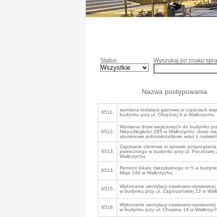
Status:
Wyszukaj po znaku spra
Nazwa postępowania
wymiana instalacji gazowej w częściach ws
6511.
budynku przy ul. Okrężnej 4 w Wałbrzychu
Wymiana drzwi wejściowych do budynku prz
6512.
Niepodległości 285 w Wałbrzychu- drzwi ma
aluminiowe jednoskrzydłowe wraz z naświe
Zapytanie ofertowe w sprawie posprzątania
6513.
piwnicznego w budynku przy ul. Pocztowej
Wałbrzychu
Remont lokalu mieszkalnego nr 5 w budynku
6514.
Maja 149 w Wałbrzychu.
Wykonanie wentylacji nawiewno-wywiewnej w
6515.
w budynku przy ul. Zagórzańskiej 13 w Wał
Wykonanie wentylacji nawiewno-wywiewnej 
6516.
w budynku przy ul. Chopina 16 w Wałbrzyc