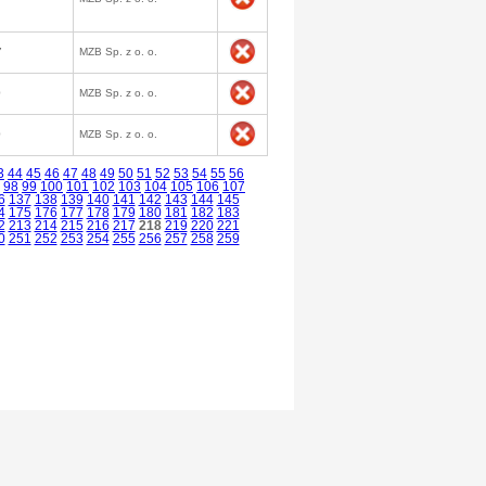
7
MZB Sp. z o. o.
0
MZB Sp. z o. o.
0
MZB Sp. z o. o.
3
44
45
46
47
48
49
50
51
52
53
54
55
56
98
99
100
101
102
103
104
105
106
107
6
137
138
139
140
141
142
143
144
145
4
175
176
177
178
179
180
181
182
183
2
213
214
215
216
217
218
219
220
221
0
251
252
253
254
255
256
257
258
259