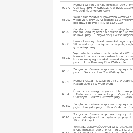
Remont wolnego lokalu mieszkalnego przy u
6527.
Górnicze 39/3 w Wałbrzychu w trybie „zaproj
wybuduj” (jednostopniowy).
Wykonanie wentylacji nawiewno-wywiewnej w
6528.
w budynku przy ul. Kościuszki 11 w Wałbrzy
podstawie decyzji PINB nr 113/2020
Zapytanie ofertowe w sprawie obsługi, kons
6529.
nadzoru oraz zgłaszania potrzeb dot. serw
kotłowni przy ul. Przywodnej 1 w Wałbrzych
Remont wolnego lokalu mieszkalnego przy u
6530.
2/9 w Wałbrzychu w trybie „zaprojektuj i wy
(jednostopniowy).
Wydzielenie pomieszczenia łazienki z WC 
instalacji c.o. wraz z montażem kotła gazo
6531.
kondensacyjnego w lokalu mieszkalnym nr
przy ul. Armii Krajowej 12 w Wałbrzychu
Zapytanie ofertowe w sprawie posprzątania
6532.
przy ul. Staszica 1 m. 7 w Wałbrzychu
Remont lokalu mieszkalnego nr 1 w budynku
6533.
Kaszubskiej 14 w Wałbrzychu
Świadczenie usług utrzymania :terenów pr
6534.
– Mickiewicza, Limanowskiego – Zajączka,
Okrężnym , drzew i krzewów przy ul. Jana 
Zapytanie ofertowe w sprawie posprzątania 
6535.
piętrze budynku przy ul. Gen. Andersa 52 
Zapytanie ofertowe w sprawie posprzątania
6536.
przynależnej do lokalu użytkowego przy ul.
10 w Wałbrzychu
Wymiana drzwi wejściowych wewnątrzklatk
lokalu mieszkalnego przy ul. Piotra Skargi 
6537.
Wałbrzychu wraz ze zmniejszeniem otworu 