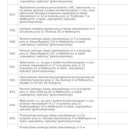
„zaprojektuj i wybuduj” (jednostopniowy).
Wydzielenie pomieszczenia łazienki z WC, wykonanie c.o.
na paliwo gazowe z kotłem kondensacyjnym i c.w.u. oraz
wykonanie wentylacji nawiewno-wywiewnej w lokalu
637.
mieszkalnym nr 13 w budynku przy ul. Piaskowej 7 w
Wałbrzychu w trybie „zaprojektuj i wybuduj”
(jednostopniowy).
wymiana instalacji elektrycznej w lokalu mieszkalnym nr 2
638.
w budynku przy ul. Rolnicza 3C w Wałbrzychu
Remont wolnego lokalu mieszkalnego nr 5 w budynku
639.
przy ul. Niepodległości 132 w Wałbrzychu w trybie
„zaprojektuj i wybuduj” (jednostopniowy).
Remont wolnego lokalu mieszkalnego nr 1 w budynku
640.
przy ul. Niepodległości 187 w Wałbrzychu w trybie
„zaprojektuj i wybuduj” (jednostopniowy).
Wykonanie c.o. na gaz z kotłem kondensacyjnym i c.w.u.
w lokalu mieszkalnym nr 17 w budynku przy ul. 11
641.
Listopada 22 w Wałbrzychu w trybie „zaprojektuj i
wybuduj” (jednostopniowy).
Opracowanie dokumentacji projektowo-kosztorysowej na
642.
rozbiórkę budynku przy ul. Św. Barbary 3 w Wałbrzychu
(działka nr 43 obr. 28 Sobięcin).
Remont wolnego lokalu mieszkalnego nr 4 w budynku
643.
przy ul. Gen Andersa 82 w Wałbrzychu w trybie
„zaprojektuj i wybuduj” (jednostopniowy).
Wykonanie c.o. na gaz z kotłem kondensacyjnym i c.w.u.
w lokalu mieszkalnym nr 17 w budynku przy ul.
644.
Paderewskiego 23 w Wałbrzychu w trybie „zaprojektuj i
wybuduj” (jednostopniowy).
Przebudowa wolnego lokalu mieszkalnego nr 3 w
645.
budynku przy ul. Henryka Sienkiewicza 4 w Wałbrzychu w
trybie „zaprojektuj i wybuduj” (jednostopniowy).
Przebudowa wolnego lokalu mieszkalnego nr 4 w