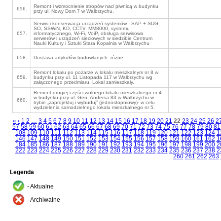
Remont i wzmocnienie stropów nad piwnicą w budynku
656.
przy ul. Nowy Dom 7 w Wałbrzychu.
Serwis i konserwacja urządzeń systemów : SAP + SUG,
SO, SSWiN, KD, CCTV, MM8000, systemu
657.
informatycznego, Wi-Fi, VoiP, obsługa serwisowa
serwerów i urządzeń sieciowych w siedzibie Centrum
Nauki Kultury i Sztuki Stara Kopalnia w Wałbrzychu
658.
Dostawa artykułów budowlanych- różne
Remont lokalu po pożarze w lokalu mieszkalnym nr 8 w
659.
budynku przy ul. 11 Listopada 117 w Wałbrzychu wg
załączonego przedmiaru. Lokal zamieszkały.
Remont drugiej części wolnego lokalu mieszkalnego nr 4
w budynku przy ul. Gen. Andersa 83 w Wałbrzychu w
660.
trybie „zaprojektuj i wybuduj” (jednostopniowy)- w celu
wydzielenia samodzielnego lokalu mieszkalnego nr 5.
«
‹
1
2
…
3
4
5
6
7
8
9
10
11
12
13
14
15
16
17
18
19
20
21
22
23
24
25
26
2
57
58
59
60
61
62
63
64
65
66
67
68
69
70
71
72
73
74
75
76
77
78
79
80
81
108
109
110
111
112
113
114
115
116
117
118
119
120
121
122
123
124
1
146
147
148
149
150
151
152
153
154
155
156
157
158
159
160
161
162
1
184
185
186
187
188
189
190
191
192
193
194
195
196
197
198
199
200
2
222
223
224
225
226
227
228
229
230
231
232
233
234
235
236
237
238
2
260
261
262
263
Legenda
- Aktualne
- Archiwalne