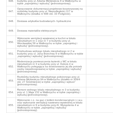
646.
budynku przy ul. Adama Mickiewicza 9 w Wałbrzychu w
trybie „zaprojektuj i wybuduj” (jednostopniowy).
Opracowanie dokumentacji projektowo-kosztorysowej na
647.
rozbiórkę budynku przy ul. Niepodległości 117 w
Wałbrzychu (działka nr 688 obr. 33 Podgórze).
648.
Dostawa artykułów budowlanych- hydrauliczne
649.
Dostawa materiałów elektrycznych
Wykonanie wentylacji wywiewnej w kuchni w lokalu
mieszkalnym nr 1 oraz nr 7 w budynku przy ul.
650.
Wrocławskiej 58 w Wałbrzychu w trybie „zaprojektuj i
wybuduj” (jednostopniowy).
Przebudowa wolnego lokalu mieszkalnego nr 2 w
651.
budynku przy ul. Jana Brzechwy 9 w Wałbrzychu w trybie
„zaprojektuj i wybuduj” (jednostopniowy).
Modernizacja pomieszczenia łazienki z WC w lokalu
mieszkalnym nr 3 w budynku przy ul. Dubois 4 w
652.
Wałbrzychu polegająca na dostosowaniu jej dla potrzeb
osoby niepełnosprawnej w trybie „zaprojektuj i wybuduj”
(jednostopniowy).
Rozbiórka budynku mieszkalnego położonego przy ul.
Adama Mickiewicza 9A w Wałbrzychu (działka nr 309/4
653.
obr. 27 Śródmieście) w trybie „zaprojektuj i wyburz”
(jednostopniowy).
Remont wolnego lokalu mieszkalnego nr 3 w budynku
654.
przy ul. 1 Maja 152 w Wałbrzychu w trybie zaprojektuj i
wybuduj (jednostopniowy).
Wykonanie c.o. na gaz z kotłem kondensacyjnym i c.w.u.
oraz wykonanie wentylacji nawiewno-wywiewnej w lokalu
655.
mieszkalnym nr 9 w budynku przy Al. Wyzwolenia 4 w
Wałbrzychu w trybie „zaprojektuj i wybuduj”
(jednostopniowy).