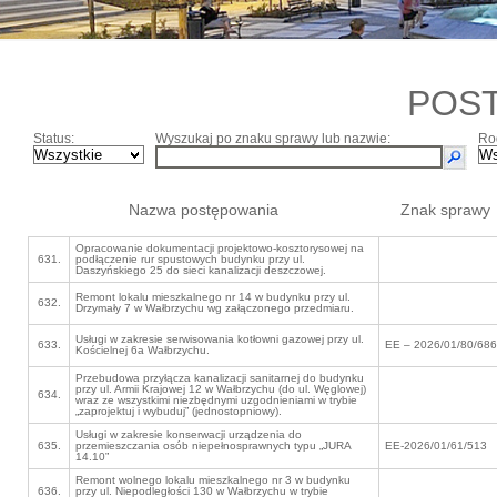
POS
Status:
Wyszukaj po znaku sprawy lub nazwie:
Ro
Nazwa postępowania
Znak sprawy
Opracowanie dokumentacji projektowo-kosztorysowej na
631.
podłączenie rur spustowych budynku przy ul.
Daszyńskiego 25 do sieci kanalizacji deszczowej.
Remont lokalu mieszkalnego nr 14 w budynku przy ul.
632.
Drzymały 7 w Wałbrzychu wg załączonego przedmiaru.
Usługi w zakresie serwisowania kotłowni gazowej przy ul.
633.
EE – 2026/01/80/686
Kościelnej 6a Wałbrzychu.
Przebudowa przyłącza kanalizacji sanitarnej do budynku
przy ul. Armii Krajowej 12 w Wałbrzychu (do ul. Węglowej)
634.
wraz ze wszystkimi niezbędnymi uzgodnieniami w trybie
„zaprojektuj i wybuduj” (jednostopniowy).
Usługi w zakresie konserwacji urządzenia do
635.
przemieszczania osób niepełnosprawnych typu „JURA
EE-2026/01/61/513
14.10”
Remont wolnego lokalu mieszkalnego nr 3 w budynku
636.
przy ul. Niepodległości 130 w Wałbrzychu w trybie