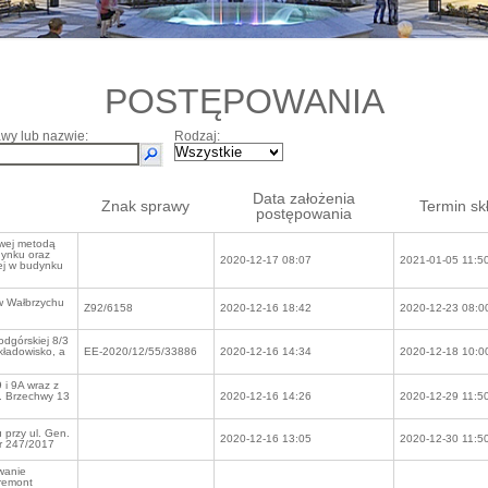
POSTĘPOWANIA
wy lub nazwie:
Rodzaj:
Data założenia
Znak sprawy
Termin sk
postępowania
owej metodą
udynku oraz
2020-12-17 08:07
2021-01-05 11:5
ej w budynku
 w Wałbrzychu
Z92/6158
2020-12-16 18:42
2020-12-23 08:0
odgórskiej 8/3
kładowisko, a
EE-2020/12/55/33886
2020-12-16 14:34
2020-12-18 10:0
 i 9A wraz z
l. Brzechwy 13
2020-12-16 14:26
2020-12-29 11:5
 przy ul. Gen.
2020-12-16 13:05
2020-12-30 11:5
r 247/2017
owanie
 remont