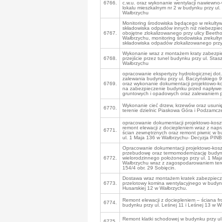
6766.
c.w.u. oraz wykonanie wentylacji nawiewno
lokalu mieszkalnym nr 2 w budynku przy ul.
Wałbrzychu
Monitoring środowiska będącego w rekultyw
składowiska odpadów innych niż niebezpiec
6767.
obojętne zlokalizowanego przy ulicy Beeth
Wałbrzychu, monitoring środowiska zrekul
składowiska odpadów zlokalizowanego przy 
Wykonanie wraz z montażem kraty zabezpie
6768.
przejście przez tunel budynku przy ul. Stas
Wałbrzychu
opracowanie ekspertyzy hydrologicznej dot.
zalewania budynku przy ul. Baczyńskiego 
6769.
oraz wykonanie dokumentacji projektowo-k
na zabezpieczenie budynku przed napływ
gruntowych i opadowych oraz zalewaniem p
Wykonanie cieć drzew, krzewów oraz usuni
6770.
terenie dzielnic Piaskowa Góra i Podzamcz
opracowanie dokumentacji projektowo-kosz
remont elewacji z dociepleniem wraz z nap
6771.
ścian zewnętrznych oraz remont piwnic w b
ul. 1 Maja 136 w Wałbrzychu- Decyzja PINB
Opracowanie dokumentacji projektowo-kosz
przebudowę oraz termomodernizację budy
6772.
wielorodzinnego położonego przy ul. 1 Maj
Wałbrzychu wraz z zagospodarowaniem tere
154/4 obr. 29 Sobięcin.
Dostawa wraz montażem kratek zabezpiecz
6773.
przelotowy komina wentylacyjnego w budynk
Husarskiej 12 w Wałbrzychu.
Remont elewacji z dociepleniem – ściana f
6774.
budynku przy ul. Leśnej 11 i Leśnej 13 w W
Remont klatki schodowej w budynku przy ul
6775.