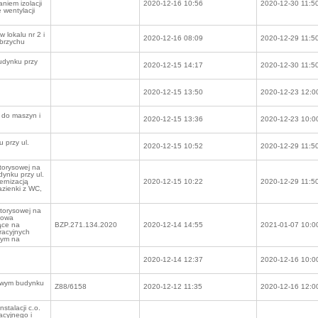
niem izolacji
2020-12-16 10:56
2020-12-30 11:5
 wentylacji
 lokalu nr 2 i
2020-12-16 08:09
2020-12-29 11:5
łbrzychu
budynku przy
2020-12-15 14:17
2020-12-30 11:5
2020-12-15 13:50
2020-12-23 12:0
 do maszyn i
2020-12-15 13:36
2020-12-23 10:0
 przy ul.
2020-12-15 10:52
2020-12-29 11:5
torysowej na
ynku przy ul.
rnizacją
2020-12-15 10:22
2020-12-29 11:5
azienki z WC,
torysowej na
dowa
ące na
BZP.271.134.2020
2020-12-14 14:55
2021-01-07 10:0
racyjnych
nym na
2020-12-14 12:37
2020-12-16 10:0
nowym budynku
Z88/6158
2020-12-12 11:35
2020-12-16 12:0
stalacji c.o.
cyjnego i