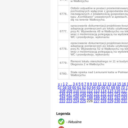
w Wałbrzychu
Odbiór odpadów w postaci przeterminowan
pochodzących wyłącznie z gospodarstw do
6776.
niezwiązanych z działalnością gospodarcz
typu „Konfiskator” ustawionych w aptekach,
się na terenie Wałbrzycha.
opracowanie dokumentacji projektowo-kosz
adaptację pomieszczeń po lokalu użytkow
6777.
przy Al. Wyzwolenia 46 w Wałbrzychu na lok
wraz z modernizacją polegającą na wydziele
WC i przedpokoju, wykonaniu
opracowanie dokumentacji projektowo-kosz
adaptację pomieszczeń po lokalu użytkow
6778.
przy Al. Wyzwolenia 52 w Wałbrzychu na lok
wraz z modernizacją polegającą na wydziele
WC i przedpokoju, wykonaniu
Remont lokalu mieszkalnego nr 11 w budynk
6779.
Długosza 2 w Wałbrzychu
Stała opieka nad Lemurami katta w Palmiar
6780.
Wałbrzychu
«
‹
1
2
…
3
4
5
6
7
8
9
10
11
12
13
14
15
16
57
58
59
60
61
62
63
64
65
66
67
68
69
70
7
108
109
110
111
112
113
114
115
116
117
146
147
148
149
150
151
152
153
154
155
184
185
186
187
188
189
190
191
192
193
222
223
224
225
226
227
228
229
230
231
Legenda
- Aktualne