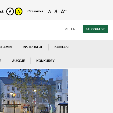
Czcionka:
st:
A
A
PL
EN
ZALOGUJ SIĘ
ULAMIN
INSTRUKCJE
KONTAKT
E
AUKCJE
KONKURSY