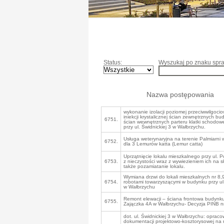
Status:
Wyszukaj po znaku spra
Nazwa postępowania
wykonanie izolacji poziomej przeciwwilgoci
iniekcji krystalicznej ścian zewnętrznych b
6751.
ścian wewnętrznych parteru klatki schodow
przy ul. Świdnickiej 3 w Wałbrzychu.
Usługa weterynaryjna na terenie Palmiarni
6752.
dla 3 Lemurów katta (Lemur catta)
Uprzątnięcie lokalu mieszkalnego przy ul. P
6753.
z nieczystości wraz z wywiezieniem ich na s
także pozamiatanie lokalu.
Wymiana drzwi do lokali mieszkalnych nr 8,9
6754.
robotami towarzyszącymi w budynku przy u
w Wałbrzychu
Remont elewacji – ściana frontowa budynku
6755.
Zajączka 4A w Wałbrzychu- Decyzja PINB n
dot. ul. Świdnickiej 3 w Wałbrzychu: oprac
dokumentacji projektowo-kosztorysowej na