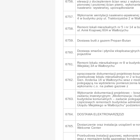
6756.
elewacji z dociepleniem ścian wraz z wykona
pionowej i poziomej ścian piwnic, wykonanie
nawiewno -wywiewnej, uporządkowanie
Wykonanie wentylacji nawiewno-wywiewnej w
6757.
4 w budynku przy ul. Traktorzystów 2 w Wa
Remont lokali mieszkalnych nr 5 i nr 14 w 
6758.
ul. Armii Krajowej 60A w Wałbrzychu
6759.
Dostawa butli z gazem Propan-Butan
Dostawa smarów i płynów eksploatacyjnych
6760.
pojazdów
Remont lokalu mieszkalnego nr 8 w budynku
6761.
Wiejskiej 3A w Wałbrzychu
opracowanie dokumentacji projektowo-kosz
przebudowę lokalu mieszkalnego nr 2 w bud
6762.
Gen. Andersa 16 w Wałbrzychu wraz z mode
polegającą na wydzieleniu pomieszczenia ł
wykonaniu c.o. na paliwo gazowe z
Wykonanie dokumentacji projektowo – kosz
zadaniu inwestycyjnym: „Modernizacja i bu
6763.
budynków komunalnych – zadanie polegaj
częściowych remontach budynków administ
Urzędu Miejskiego w Wałbrzychu” podzielo
6764.
DOSTAWA ELEKTRONARZĘDZI
Dostarczenie oraz instalacja urządzeń w 
6765.
Welcome Center
Przebudowa instalacji gazowej, wykonanie in
wraz z montażem kotła gazowego kondensa