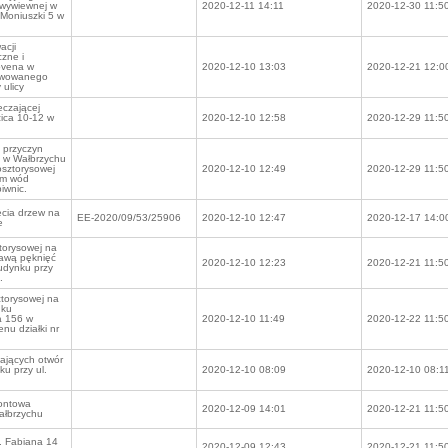
-wywiewnej w
2020-12-11 14:11
2020-12-30 11:5
 Moniuszki 5 w
acji
zne i
ovena w
2020-12-10 13:03
2020-12-21 12:0
tywowanego
ulicy
czającej
zica 10-12 w
2020-12-10 12:58
2020-12-29 11:5
 przyczyn
9 w Wałbrzychu
osztorysowej
2020-12-10 12:49
2020-12-29 11:5
em wód
iwnic.
ęcia drzew na
EE-2020/09/53/25906
2020-12-10 12:47
2020-12-17 14:0
e
torysowej na
rawą pęknięć
2020-12-10 12:23
2020-12-21 11:5
udynku przy
.
torysowej na
nku
a 156 w
2020-12-10 11:49
2020-12-22 11:5
nu działki nr
ających otwór
u przy ul.
2020-12-10 08:09
2020-12-10 08:1
rontowa
2020-12-09 14:01
2020-12-21 11:5
ałbrzychu
. Fabiana 14
2020-12-09 12:43
2020-12-21 11:5