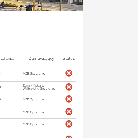
ładania
Zamawiający
Status
0
MZB Sp. z o. o.
Zamek Książ w
0
Wałbrzychu Sp. z o. o.
0
MZB Sp. z o. o.
0
MZB Sp. z o. o.
0
MZB Sp. z o. o.