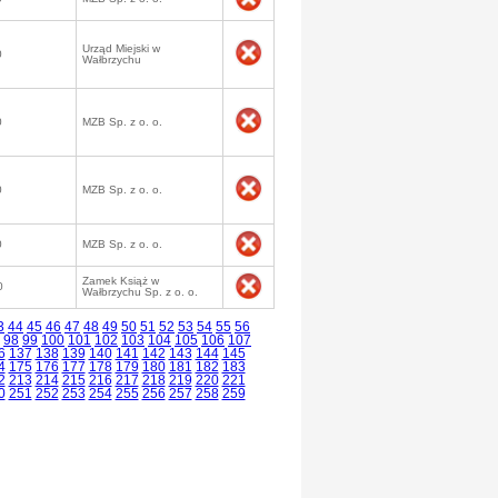
Urząd Miejski w
0
Wałbrzychu
0
MZB Sp. z o. o.
0
MZB Sp. z o. o.
0
MZB Sp. z o. o.
Zamek Książ w
0
Wałbrzychu Sp. z o. o.
3
44
45
46
47
48
49
50
51
52
53
54
55
56
98
99
100
101
102
103
104
105
106
107
6
137
138
139
140
141
142
143
144
145
4
175
176
177
178
179
180
181
182
183
2
213
214
215
216
217
218
219
220
221
0
251
252
253
254
255
256
257
258
259