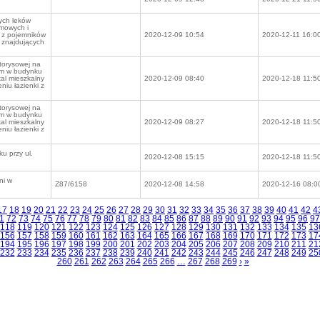
ych leków
mowych i
ą z pojemników
2020-12-09 10:54
2020-12-11 16:0
 znajdujących
torysowej na
ym w budynku
al mieszkalny
2020-12-09 08:40
2020-12-18 11:5
niu łazienki z
torysowej na
ym w budynku
al mieszkalny
2020-12-09 08:27
2020-12-18 11:5
niu łazienki z
u przy ul.
2020-12-08 15:15
2020-12-18 11:5
ni w
Z87/6158
2020-12-08 14:58
2020-12-16 08:0
17
18
19
20
21
22
23
24
25
26
27
28
29
30
31
32
33
34
35
36
37
38
39
40
41
42
4
1
72
73
74
75
76
77
78
79
80
81
82
83
84
85
86
87
88
89
90
91
92
93
94
95
96
97
118
119
120
121
122
123
124
125
126
127
128
129
130
131
132
133
134
135
13
156
157
158
159
160
161
162
163
164
165
166
167
168
169
170
171
172
173
17
194
195
196
197
198
199
200
201
202
203
204
205
206
207
208
209
210
211
21
232
233
234
235
236
237
238
239
240
241
242
243
244
245
246
247
248
249
25
260
261
262
263
264
265
266
…
267
268
269
›
»