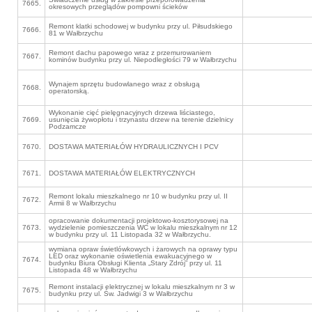
7665.
okresowych przeglądów pompowni ścieków
Remont klatki schodowej w budynku przy ul. Piłsudskiego
7666.
81 w Wałbrzychu
Remont dachu papowego wraz z przemurowaniem
7667.
kominów budynku przy ul. Niepodległości 79 w Wałbrzychu
Wynajem sprzętu budowlanego wraz z obsługą
7668.
operatorską.
Wykonanie cięć pielęgnacyjnych drzewa liściastego,
7669.
usunięcia żywopłotu i trzynastu drzew na terenie dzielnicy
Podzamcze
7670.
DOSTAWA MATERIAŁÓW HYDRAULICZNYCH I PCV
7671.
DOSTAWA MATERIAŁÓW ELEKTRYCZNYCH
Remont lokalu mieszkalnego nr 10 w budynku przy ul. II
7672.
Armii 8 w Wałbrzychu
opracowanie dokumentacji projektowo-kosztorysowej na
7673.
wydzielenie pomieszczenia WC w lokalu mieszkalnym nr 12
w budynku przy ul. 11 Listopada 32 w Wałbrzychu.
wymiana opraw świetlówkowych i żarowych na oprawy typu
LED oraz wykonanie oświetlenia ewakuacyjnego w
7674.
budynku Biura Obsługi Klienta „Stary Zdrój” przy ul. 11
Listopada 48 w Wałbrzychu
Remont instalacji elektrycznej w lokalu mieszkalnym nr 3 w
7675.
budynku przy ul. Św. Jadwigi 3 w Wałbrzychu