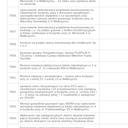
Moniuszki 2 w Wałbrzychu – 12 okien oraz wymiana drzwi
na werandę
opracowanie dokumentacji projektowo-kosztorysowej na
odwodnienie budynku wraz z drenażem opaskowym i
7656.
uporządkowaniem odpływów z rur spustowych oraz
wykonaniem operatu wodno-prawnego budynku przy ul.
Marceliny Darowskiej 3 w Wałbrzychu.
opracowanie dokumentacji projektowo-kosztorysowej na
budowę c.o. na paliwo gazowe z kotłem kondensacyjnym
7657.
w lokalu użytkowym w budynku przy ul. Moniuszki 2 w
Wałbrzychu.
Konkurs na projekt strony internetowej dla InVałbrzych Sp.
7658.
z o.o.
Dostawa sprzętu fotograficznego: Aparat FUJIFILM X-
7659.
T3czarny / obiektyw /Lampa błyskowa/ Mikrofon/ Karta
Sandisk
Remont instalacji elektrycznej w lokalu mieszkalnym nr 2 w
7660.
budynku przy ul. 11 Listopada 69A w Wałbrzychu
Remont elewacji z dociepleniem – ściana tylna budynku
7661.
przy ul. Leśnej 11 i Leśnej 13 w Wałbrzychu
wymiana okien skrzynkowych na okna PCV wraz z
obrobieniem szpaletów i ich pomalowaniem oraz wymianą
7662.
parapetów wewnętrznych w budynku przy ul. Leśnej 13/1 i
2 – 4 okna na elewacji tylnej + 2 nawiewniki o wydajności
po 30m3/h
Montaż grzejników gazowych typu MORA oraz wykonanie
7663.
wentylacji nawiewno-wywiewnej w lokalu mieszkalnym nr 4
w budynku przy ul. Paderewskiego 26 w Wałbrzychu
Wykonanie cięć pielęgnacyjnych dwóch skupisk krzewów,
7664.
pięciu krzewów, ośmiu drzew oraz usunięcia pozostałości
po dwóch drzewach na terenie dzielnicy Piaskowa Góra
Świadczenie usług w zakresie przeporowadzenia