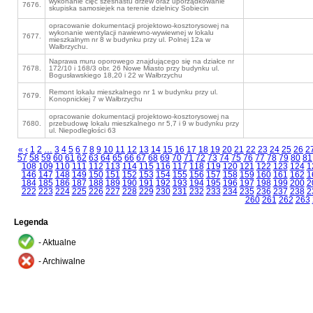
wykonanie cięć szesnastu drzew oraz uporządkowanie
7676.
skupiska samosiejek na terenie dzielnicy Sobiecin
opracowanie dokumentacji projektowo-kosztorysowej na
wykonanie wentylacji nawiewno-wywiewnej w lokalu
7677.
mieszkalnym nr 8 w budynku przy ul. Polnej 12a w
Wałbrzychu.
Naprawa muru oporowego znajdującego się na działce nr
7678.
172/10 i 168/3 obr. 26 Nowe Miasto przy budynku ul.
Bogusławskiego 18,20 i 22 w Wałbrzychu
Remont lokalu mieszkalnego nr 1 w budynku przy ul.
7679.
Konopnickiej 7 w Wałbrzychu
opracowanie dokumentacji projektowo-kosztorysowej na
7680.
przebudowę lokalu mieszkalnego nr 5,7 i 9 w budynku przy
ul. Niepodległości 63
«
‹
1
2
…
3
4
5
6
7
8
9
10
11
12
13
14
15
16
17
18
19
20
21
22
23
24
25
26
2
57
58
59
60
61
62
63
64
65
66
67
68
69
70
71
72
73
74
75
76
77
78
79
80
81
108
109
110
111
112
113
114
115
116
117
118
119
120
121
122
123
124
1
146
147
148
149
150
151
152
153
154
155
156
157
158
159
160
161
162
1
184
185
186
187
188
189
190
191
192
193
194
195
196
197
198
199
200
2
222
223
224
225
226
227
228
229
230
231
232
233
234
235
236
237
238
2
260
261
262
263
Legenda
- Aktualne
- Archiwalne