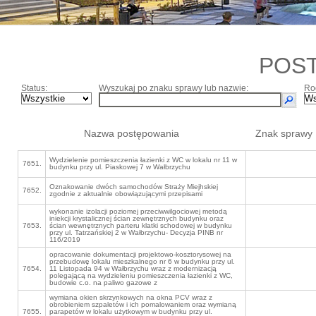
POS
Status:
Wyszukaj po znaku sprawy lub nazwie:
Ro
Nazwa postępowania
Znak sprawy
Wydzielenie pomieszczenia łazienki z WC w lokalu nr 11 w
7651.
budynku przy ul. Piaskowej 7 w Wałbrzychu
Oznakowanie dwóch samochodów Straży Miejhskiej
7652.
zgodnie z aktualnie obowiązującymi przepisami
wykonanie izolacji poziomej przeciwwilgociowej metodą
iniekcji krystalicznej ścian zewnętrznych budynku oraz
7653.
ścian wewnętrznych parteru klatki schodowej w budynku
przy ul. Tatrzańskiej 2 w Wałbrzychu- Decyzja PINB nr
116/2019
opracowanie dokumentacji projektowo-kosztorysowej na
przebudowę lokalu mieszkalnego nr 6 w budynku przy ul.
7654.
11 Listopada 94 w Wałbrzychu wraz z modernizacją
polegającą na wydzieleniu pomieszczenia łazienki z WC,
budowie c.o. na paliwo gazowe z
wymiana okien skrzynkowych na okna PCV wraz z
obrobieniem szpaletów i ich pomalowaniem oraz wymianą
7655.
parapetów w lokalu użytkowym w budynku przy ul.