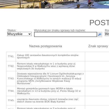
POS
Status:
Wyszukaj po znaku sprawy lub nazwie:
Ro
Nazwa postępowania
Znak sprawy
Zakup 180 zestawów dwustronnych kompletów strojów
7741.
sportowych
Remont lokalu mieszkalnego nr 1 w budynku przy ul.
7742.
Noworudzkiej 9 w Wałbrzychu wraz z wymianą drzwi
wejściowych do budynku
Dostawa wyposażenia dla IV Liceum Ogólnokształcącego z
Oddziałami Integracyjnymi i Sportowymi im. Janusza
7743.
Kusocińskiego w Wałbrzychu w ramach realizacji III edycji
programu MON „Certyfikowane Wojskowe Klasy
Mundurowe”.
Montaż grzejników gazowych typu MORA w lokalu
7744.
mieszkalnym nr 13 w budynku przy ul. Piotra Skargi 32 w
Wałbrzychu
usunięcia dwunastu drzew, czterech krzewów oraz cięć
7745.
dwóch drzew na terenie BOK Biały Kamień
Remont lokalu mieszkalnego nr 3 w budynku przy ul.