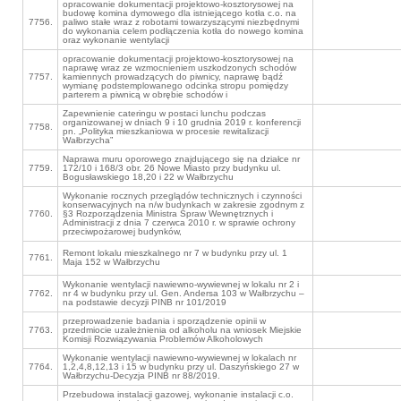
opracowanie dokumentacji projektowo-kosztorysowej na
budowę komina dymowego dla istniejącego kotła c.o. na
7756.
paliwo stałe wraz z robotami towarzyszącymi niezbędnymi
do wykonania celem podłączenia kotła do nowego komina
oraz wykonanie wentylacji
opracowanie dokumentacji projektowo-kosztorysowej na
naprawę wraz ze wzmocnieniem uszkodzonych schodów
7757.
kamiennych prowadzących do piwnicy, naprawę bądź
wymianę podstemplowanego odcinka stropu pomiędzy
parterem a piwnicą w obrębie schodów i
Zapewnienie cateringu w postaci lunchu podczas
organizowanej w dniach 9 i 10 grudnia 2019 r. konferencji
7758.
pn. „Polityka mieszkaniowa w procesie rewitalizacji
Wałbrzycha”
Naprawa muru oporowego znajdującego się na działce nr
7759.
172/10 i 168/3 obr. 26 Nowe Miasto przy budynku ul.
Bogusławskiego 18,20 i 22 w Wałbrzychu
Wykonanie rocznych przeglądów technicznych i czynności
konserwacyjnych na n/w budynkach w zakresie zgodnym z
7760.
§3 Rozporządzenia Ministra Spraw Wewnętrznych i
Administracji z dnia 7 czerwca 2010 r. w sprawie ochrony
przeciwpożarowej budynków,
Remont lokalu mieszkalnego nr 7 w budynku przy ul. 1
7761.
Maja 152 w Wałbrzychu
Wykonanie wentylacji nawiewno-wywiewnej w lokalu nr 2 i
7762.
nr 4 w budynku przy ul. Gen. Andersa 103 w Wałbrzychu –
na podstawie decyzji PINB nr 101/2019
przeprowadzenie badania i sporządzenie opinii w
7763.
przedmiocie uzależnienia od alkoholu na wniosek Miejskie
Komisji Rozwiązywania Problemów Alkoholowych
Wykonanie wentylacji nawiewno-wywiewnej w lokalach nr
7764.
1,2,4,8,12,13 i 15 w budynku przy ul. Daszyńskiego 27 w
Wałbrzychu-Decyzja PINB nr 88/2019.
Przebudowa instalacji gazowej, wykonanie instalacji c.o.