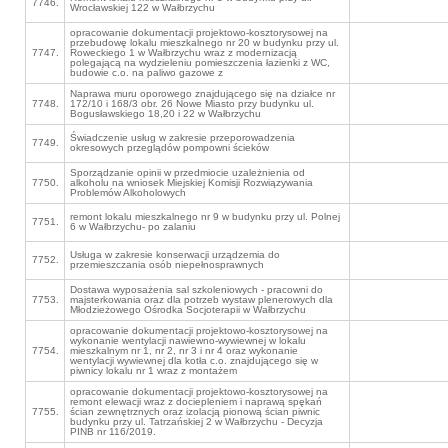
7746.
Wrocławskiej 122 w Wałbrzychu
opracowanie dokumentacji projektowo-kosztorysowej na
przebudowę lokalu mieszkalnego nr 20 w budynku przy ul.
7747.
Roweckiego 1 w Wałbrzychu wraz z modernizacją
polegającą na wydzieleniu pomieszczenia łazienki z WC,
budowie c.o. na paliwo gazowe z
Naprawa muru oporowego znajdującego się na działce nr
7748.
172/10 i 168/3 obr. 26 Nowe Miasto przy budynku ul.
Bogusławskiego 18,20 i 22 w Wałbrzychu
Świadczenie usług w zakresie przeporowadzenia
7749.
okresowych przeglądów pompowni ścieków
Sporządzanie opinii w przedmiocie uzależnienia od
7750.
alkoholu na wniosek Miejskiej Komisji Rozwiązywania
Problemów Alkoholowych
remont lokalu mieszkalnego nr 9 w budynku przy ul. Polnej
7751.
6 w Wałbrzychu- po zalaniu
Usługa w zakresie konserwacji urządzemia do
7752.
przemieszczania osób niepełnosprawnych
Dostawa wyposażenia sal szkoleniowych - pracowni do
7753.
majsterkowania oraz dla potrzeb wystaw plenerowych dla
Młodzieżowego Ośrodka Socjoterapii w Wałbrzychu
opracowanie dokumentacji projektowo-kosztorysowej na
wykonanie wentylacji nawiewno-wywiewnej w lokalu
7754.
mieszkalnym nr 1, nr 2, nr 3 i nr 4 oraz wykonanie
wentylacji wywiewnej dla kotła c.o. znajdującego się w
piwnicy lokalu nr 1 wraz z montażem
opracowanie dokumentacji projektowo-kosztorysowej na
remont elewacji wraz z dociepleniem i naprawą spękań
7755.
ścian zewnętrznych oraz izolacją pionową ścian piwnic
budynku przy ul. Tatrzańskiej 2 w Wałbrzychu - Decyzja
PINB nr 116/2019.