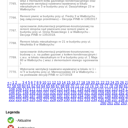
wraz z montażem kotła gazowego kondensacyjnego oraz
7765.
wykonanie wentylacji nawiewno-wywiewnej w lokalu
mieszkalnym nr 3 w budynku przy ul. Daszyńskiego 23 w
Wałbrzychu
Remont piwnic w budynku przy ul. Fredry 3 w Wałbrzychu
7766.
(wg załączonego przedmiaru) – Decyzja PINB nr 136/2017
opracowanie dokumentacji projektowo-kosztorysowej na
remont stropów nad piwnicami oraz remont piwnic w
7767.
budynku przy ul. Grota Roweckiego 1 w Wałbrzychu -
Decyzja PINB nr 135/2018.
Remont lokalu mieszkalnego nr 21 w budynku przy ul.
7768.
Hirszfelda 8 w Wałbrzychu
opracowanie dokumentacji projektowo-kosztorysowej na
budowę c.o. na paliwo gazowe z kotłem kondensacyjnym i
7769.
c.w.u. w lokalu mieszkalnym nr 9 w budynku przy ul. 1 Maja
80 w Wałbrzychu ( wraz z demontażem starego ogrzewania
).
Wykonanie wentylacji nawiewno-wywiewnej w lokalu nr 1 i
7770.
nr 5 w budynku przy ul. Mieroszowskiej 19 w Wałbrzychu –
na podstawie decyzji PINB nr 127/2018
«
‹
1
2
…
3
4
5
6
7
8
9
10
11
12
13
14
15
16
17
18
19
20
21
22
23
24
25
26
2
57
58
59
60
61
62
63
64
65
66
67
68
69
70
71
72
73
74
75
76
77
78
79
80
81
108
109
110
111
112
113
114
115
116
117
118
119
120
121
122
123
124
1
146
147
148
149
150
151
152
153
154
155
156
157
158
159
160
161
162
1
184
185
186
187
188
189
190
191
192
193
194
195
196
197
198
199
200
2
222
223
224
225
226
227
228
229
230
231
232
233
234
235
236
237
238
2
260
261
262
263
Legenda
- Aktualne