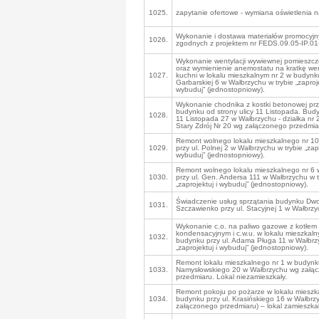
1025.
zapytanie ofertowe - wymiana oświetlenia 
Wykonanie i dostawa materiałów promocyjn
1026.
zgodnych z projektem nr FEDS.09.05-IP.0
Wykonanie wentylacji wywiewnej pomieszcze
oraz wymienienie anemostatu na kratkę we
1027.
kuchni w lokalu mieszkalnym nr 2 w budynku
Garbarskiej 6 w Wałbrzychu w trybie „zaproje
wybuduj” (jednostopniowy).
Wykonanie chodnika z kostki betonowej prz
budynku od strony ulicy 11 Listopada. Budy
1028.
11 Listopada 27 w Wałbrzychu - działka nr
Stary Zdrój Nr 20 wg załączonego przedmia
Remont wolnego lokalu mieszkalnego nr 1
1029.
przy ul. Polnej 2 w Wałbrzychu w trybie „zapr
wybuduj” (jednostopniowy).
Remont wolnego lokalu mieszkalnego nr 6
1030.
przy ul. Gen. Andersa 111 w Wałbrzychu w t
„zaprojektuj i wybuduj” (jednostopniowy).
Świadczenie usług sprzątania budynku Dw
1031.
Szczawienko przy ul. Stacyjnej 1 w Wałbrzy
Wykonanie c.o. na paliwo gazowe z kotłem
kondensacyjnym i c.w.u. w lokalu mieszkaln
1032.
budynku przy ul. Adama Pługa 11 w Wałbrzy
„zaprojektuj i wybuduj” (jednostopniowy).
Remont lokalu mieszkalnego nr 1 w budynku
1033.
Namysłowskiego 20 w Wałbrzychu wg załą
przedmiaru. Lokal niezamieszkały.
Remont pokoju po pożarze w lokalu mieszk
1034.
budynku przy ul. Krasińskiego 16 w Wałbrz
załączonego przedmiaru) – lokal zamieszkał