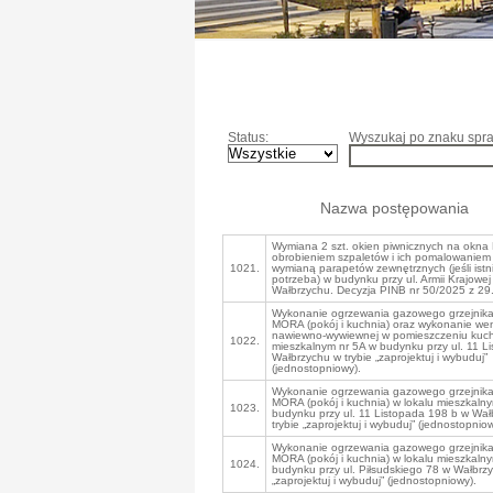
Status:
Wyszukaj po znaku spra
Nazwa postępowania
Wymiana 2 szt. okien piwnicznych na okna
obrobieniem szpaletów i ich pomalowaniem
1021.
wymianą parapetów zewnętrznych (jeśli istn
potrzeba) w budynku przy ul. Armii Krajowej
Wałbrzychu. Decyzja PINB nr 50/2025 z 29.
Wykonanie ogrzewania gazowego grzejnika
MORA (pokój i kuchnia) oraz wykonanie went
nawiewno-wywiewnej w pomieszczeniu kuchn
1022.
mieszkalnym nr 5A w budynku przy ul. 11 L
Wałbrzychu w trybie „zaprojektuj i wybuduj”
(jednostopniowy).
Wykonanie ogrzewania gazowego grzejnika
MORA (pokój i kuchnia) w lokalu mieszkalny
1023.
budynku przy ul. 11 Listopada 198 b w Wał
trybie „zaprojektuj i wybuduj” (jednostopniow
Wykonanie ogrzewania gazowego grzejnika
MORA (pokój i kuchnia) w lokalu mieszkalny
1024.
budynku przy ul. Piłsudskiego 78 w Wałbrzy
„zaprojektuj i wybuduj” (jednostopniowy).