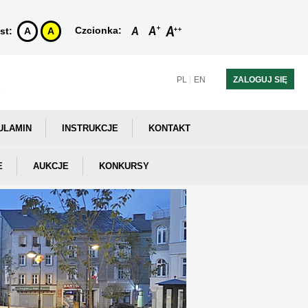
Czcionka:
st:
A
A
PL
EN
ZALOGUJ SIĘ
ULAMIN
INSTRUKCJE
KONTAKT
E
AUKCJE
KONKURSY