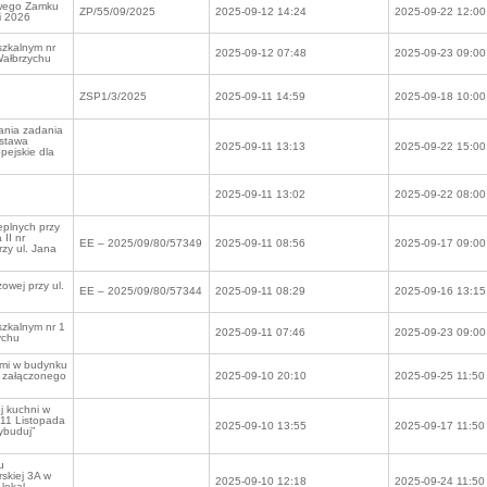
owego Zamku
ZP/55/09/2025
2025-09-12 14:24
2025-09-22 12:00
i 2026
eszkalnym nr
2025-09-12 07:48
2025-09-23 09:00
Wałbrzychu
ZSP1/3/2025
2025-09-11 14:59
2025-09-18 10:00
nia zadania
ostawa
2025-09-11 13:13
2025-09-22 15:00
ejskie dla
2025-09-11 13:02
2025-09-22 08:00
eplnych przy
 II nr
EE – 2025/09/80/57349
2025-09-11 08:56
2025-09-17 09:00
rzy ul. Jana
owej przy ul.
EE – 2025/09/80/57344
2025-09-11 08:29
2025-09-16 13:15
eszkalnym nr 1
2025-09-11 07:46
2025-09-23 09:00
ychu
ami w budynku
g załączonego
2025-09-10 20:10
2025-09-25 11:50
j kuchni w
 11 Listopada
2025-09-10 13:55
2025-09-17 11:50
ybuduj”
u
rskiej 3A w
2025-09-10 12:18
2025-09-24 11:50
lokal