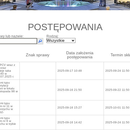
POSTĘPOWANIA
wy lub nazwie:
Rodzaj:
Data założenia
Znak sprawy
Termin skł
postępowania
 PCV wraz z
 oraz
ieje taka
2025-09-17 10:48
2025-09-24 11:50
 40 w
07.2025 r.
mi typu
ylacji
i w lokalu
2025-09-16 21:50
2025-09-22 11:50
istopada 98 w
mi typu
m nr 11 w
2025-09-16 15:27
2025-10-01 11:50
brzychu w
y).
mi typu
m nr 6 w
2025-09-16 14:42
2025-09-24 11:50
chu w trybie