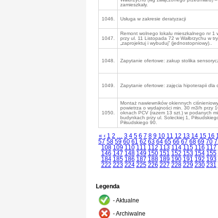
zamieszkały.
1046.
Usługa w zakresie deratyzacji
Remont wolnego lokalu mieszkalnego nr 1
1047.
przy ul. 11 Listopada 72 w Wałbrzychu w try
„zaprojektuj i wybuduj” (jednostopniowy)..
1048.
Zapytanie ofertowe: zakup stolika sensory
1049.
Zapytanie ofertowe: zajęcia hipoterapii dla 
Montaż nawiewników okiennych ciśnieniowy
powietrza o wydajności min. 30 m3/h przy 
1050.
oknach PCV (razem 13 szt.) w podanych m
budynkach przy ul. Soleckiej 1, Piłsudskieg
Piłsudskiego 90.
«
‹
1
2
…
3
4
5
6
7
8
9
10
11
12
13
14
15
16
57
58
59
60
61
62
63
64
65
66
67
68
69
70
7
108
109
110
111
112
113
114
115
116
117
146
147
148
149
150
151
152
153
154
155
184
185
186
187
188
189
190
191
192
193
222
223
224
225
226
227
228
229
230
231
Legenda
- Aktualne
- Archiwalne