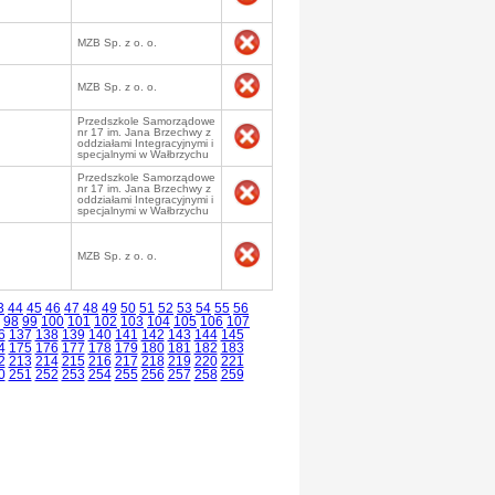
MZB Sp. z o. o.
MZB Sp. z o. o.
Przedszkole Samorządowe
nr 17 im. Jana Brzechwy z
oddziałami Integracyjnymi i
specjalnymi w Wałbrzychu
Przedszkole Samorządowe
nr 17 im. Jana Brzechwy z
oddziałami Integracyjnymi i
specjalnymi w Wałbrzychu
MZB Sp. z o. o.
3
44
45
46
47
48
49
50
51
52
53
54
55
56
98
99
100
101
102
103
104
105
106
107
6
137
138
139
140
141
142
143
144
145
4
175
176
177
178
179
180
181
182
183
2
213
214
215
216
217
218
219
220
221
0
251
252
253
254
255
256
257
258
259