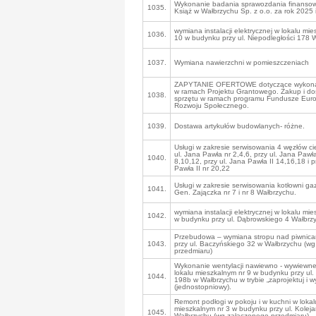
Wykonanie badania sprawozdania finans
1035.
Książ w Wałbrzychu Sp. z o.o. za rok 2025 
wymiana instalacji elektrycznej w lokalu mi
1036.
10 w budynku przy ul. Niepodległości 178 
1037.
Wymiana nawierzchni w pomieszczeniach
ZAPYTANIE OFERTOWE dotyczące wykona
w ramach Projektu Grantowego. Zakup i d
1038.
sprzętu w ramach programu Fundusze Europ
Rozwoju Społecznego.
1039.
Dostawa artykułów budowlanych- różne.
Usługi w zakresie serwisowania 4 węzłów ci
ul. Jana Pawła nr 2,4,6, przy ul. Jana Pawła
1040.
8,10,12, przy ul. Jana Pawła II 14,16,18 i p
Pawła II nr 20,22
Usługi w zakresie serwisowania kotłowni gaz
1041.
Gen. Zajączka nr 7 i nr 8 Wałbrzychu.
wymiana instalacji elektrycznej w lokalu mi
1042.
w budynku przy ul. Dąbrowskiego 4 Wałbrz
Przebudowa – wymiana stropu nad piwnic
1043.
przy ul. Baczyńskiego 32 w Wałbrzychu (w
przedmiaru)
Wykonanie wentylacji nawiewno - wywiewne
lokalu mieszkalnym nr 9 w budynku przy ul.
1044.
198b w Wałbrzychu w trybie „zaprojektuj i w
(jednostopniowy).
Remont podłogi w pokoju i w kuchni w lokal
mieszkalnym nr 3 w budynku przy ul. Koleja
1045.
Wałbrzychu (wg załączonego przedmiaru) – 