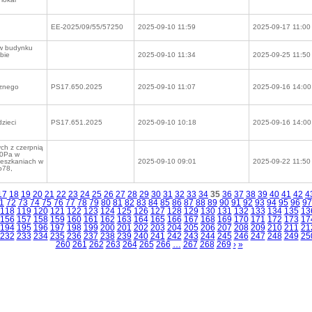
EE-2025/09/55/57250
2025-09-10 11:59
2025-09-17 11:00
 w budynku
bie
2025-09-10 11:34
2025-09-25 11:50
cznego
PS17.650.2025
2025-09-10 11:07
2025-09-16 14:00
dzieci
PS17.651.2025
2025-09-10 10:18
2025-09-16 14:00
ch z czerpnią
10Pa w
ieszkaniach w
2025-09-10 09:01
2025-09-22 11:50
o78,
17
18
19
20
21
22
23
24
25
26
27
28
29
30
31
32
33
34
35
36
37
38
39
40
41
42
4
1
72
73
74
75
76
77
78
79
80
81
82
83
84
85
86
87
88
89
90
91
92
93
94
95
96
97
118
119
120
121
122
123
124
125
126
127
128
129
130
131
132
133
134
135
13
156
157
158
159
160
161
162
163
164
165
166
167
168
169
170
171
172
173
17
194
195
196
197
198
199
200
201
202
203
204
205
206
207
208
209
210
211
21
232
233
234
235
236
237
238
239
240
241
242
243
244
245
246
247
248
249
25
260
261
262
263
264
265
266
…
267
268
269
›
»