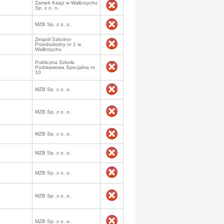
Zamek Książ w Wałbrzychu
Sp. z o. o.
MZB Sp. z o. o.
Zespół Szkolno-
Przedszkolny nr 1 w
Wałbrzychu
Publiczna Szkoła
Podstawowa Specjalna nr
10
MZB Sp. z o. o.
MZB Sp. z o. o.
MZB Sp. z o. o.
MZB Sp. z o. o.
MZB Sp. z o. o.
MZB Sp. z o. o.
MZB Sp. z o. o.