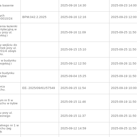
na basenie
2025-09-16 14:30
2025-09-23 14:00
ych
BPM.042.2.2025
2025-09-16 12:16
2025-09-23 12:00
1-0010/24
nia łazienki
ntylacyjną w
 przy ul.
2025-09-16 11:09
2025-09-25 11:50
ktuj i
y wejściu do
nek przy ul.
2025-09-15 15:10
2025-09-25 11:50
 201/4 obręb
ru.
0 w budynku
ojektuj i
2025-09-12 12:50
2025-09-26 11:50
 w budynku
rybie
2025-09-04 15:25
2025-09-19 11:50
orca
EE- 2025/09/61/57549
2025-09-15 11:54
2025-09-19 10:00
chu.
ym nr 6 w
2025-09-15 11:46
2025-09-19 11:50
chu w trybie
 przy ul.
czonego
2025-09-15 11:37
2025-09-25 11:50
alnego nr 1 w
ychu (wg
2025-09-12 14:59
2025-09-25 11:50
y.