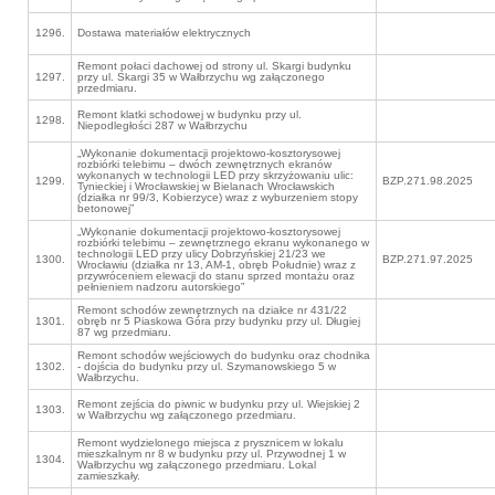
1296.
Dostawa materiałów elektrycznych
Remont połaci dachowej od strony ul. Skargi budynku
1297.
przy ul. Skargi 35 w Wałbrzychu wg załączonego
przedmiaru.
Remont klatki schodowej w budynku przy ul.
1298.
Niepodległości 287 w Wałbrzychu
„Wykonanie dokumentacji projektowo-kosztorysowej
rozbiórki telebimu – dwóch zewnętrznych ekranów
wykonanych w technologii LED przy skrzyżowaniu ulic:
1299.
BZP.271.98.2025
Tynieckiej i Wrocławskiej w Bielanach Wrocławskich
(działka nr 99/3, Kobierzyce) wraz z wyburzeniem stopy
betonowej”
„Wykonanie dokumentacji projektowo-kosztorysowej
rozbiórki telebimu – zewnętrznego ekranu wykonanego w
technologii LED przy ulicy Dobrzyńskiej 21/23 we
1300.
BZP.271.97.2025
Wrocławiu (działka nr 13, AM-1, obręb Południe) wraz z
przywróceniem elewacji do stanu sprzed montażu oraz
pełnieniem nadzoru autorskiego”
Remont schodów zewnętrznych na działce nr 431/22
1301.
obręb nr 5 Piaskowa Góra przy budynku przy ul. Długiej
87 wg przedmiaru.
Remont schodów wejściowych do budynku oraz chodnika
1302.
- dojścia do budynku przy ul. Szymanowskiego 5 w
Wałbrzychu.
Remont zejścia do piwnic w budynku przy ul. Wiejskiej 2
1303.
w Wałbrzychu wg załączonego przedmiaru.
Remont wydzielonego miejsca z prysznicem w lokalu
mieszkalnym nr 8 w budynku przy ul. Przywodnej 1 w
1304.
Wałbrzychu wg załączonego przedmiaru. Lokal
zamieszkały.