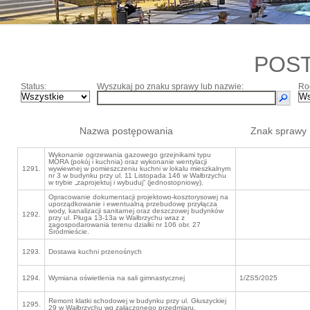
POS
Status:
Wyszukaj po znaku sprawy lub nazwie:
Ro
Nazwa postępowania
Znak sprawy
Wykonanie ogrzewania gazowego grzejnikami typu
MORA (pokój i kuchnia) oraz wykonanie wentylacji
1291.
wywiewnej w pomieszczeniu kuchni w lokalu mieszkalnym
nr 3 w budynku przy ul. 11 Listopada 146 w Wałbrzychu
w trybie „zaprojektuj i wybuduj” (jednostopniowy).
Opracowanie dokumentacji projektowo-kosztorysowej na
uporządkowanie i ewentualną przebudowę przyłącza
wody, kanalizacji sanitarnej oraz deszczowej budynków
1292.
przy ul. Pługa 13-13a w Wałbrzychu wraz z
zagospodarowania terenu działki nr 106 obr. 27
Śródmieście.
1293.
Dostawa kuchni przenośnych
1294.
Wymiana oświetlenia na sali gimnastycznej
1/ZS5/2025
Remont klatki schodowej w budynku przy ul. Głuszyckiej
1295.
29 w Wałbrzychu wg załączonego przedmiaru.