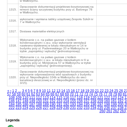
w Wałbrzychu.
Opracowanie dokumentacji projektowo-kosztorysowej na
1315.
remont ściany szczytowej budynku przy ul. Batorego 76
w Wałbrzychu.
wykonanie i wymiana tablicy urzędowej Zespołu Szkół nr
1316.
7 w Wałbrzychu
1317.
Dostawa materiałów elektrycznych
Wykonanie c.o. na paliwo gazowe z kotłem
kondensacyjnym i c.w.u. oraz wykonanie wentylacji
1318.
nawiewno-wywiewnej w lokalu mieszkalnym nr 14 w
budynku przy ul. Paderewskiego 20 w Wałbrzychu w
trybie „zaprojektuj i wybuduj” (jednostopniowy).
Wykonanie c.o. na paliwo gazowe z kotłem
kondensacyjnym i c.w.u. w lokalu mieszkalnym nr 6 w
1319.
budynku przy ul. Mickiewicza 57 w Wałbrzychu w trybie
„zaprojektuj i wybuduj” (jednostopniowy).
Opracowanie dokumentacji projektowo-kosztorysowej na
wykonanie odprowadzenia wód opadowych z budynku
1320.
przy ul. Niepodległości 104b w Wałbrzychu do sieci
kanalizacji deszczowej w ul. Niepodległości (przez dz. nr
3/15).
«
‹
1
2
…
3
4
5
6
7
8
9
10
11
12
13
14
15
16
17
18
19
20
21
22
23
24
25
26
2
57
58
59
60
61
62
63
64
65
66
67
68
69
70
71
72
73
74
75
76
77
78
79
80
81
108
109
110
111
112
113
114
115
116
117
118
119
120
121
122
123
124
1
146
147
148
149
150
151
152
153
154
155
156
157
158
159
160
161
162
1
184
185
186
187
188
189
190
191
192
193
194
195
196
197
198
199
200
2
222
223
224
225
226
227
228
229
230
231
232
233
234
235
236
237
238
2
260
261
262
263
Legenda