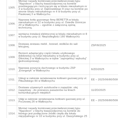
Montaż nasady kominowej przeciwdeszczowej typu
"Napoleon" z blachy kwasoodpornej na kominie
przebiegającym i kończącym się w lokalu mieszkalnym nr
1305.
3 w budynku przy ul. Dąbrowskiego 9 oraz na kominie po
stronie lokalu mieszkalnego nr 4 w budynku przy ul.
Piaskowej 3 w Wałbrzychu.
Naprawa kotła gazowego firmy BERETTA w lokalu
mieszkalnym nr 22 w budynku przy ul. Osiedle Górnicze
1306.
20 w Wałbrzychu – zgodnie z załączoną opinią
techniczną.
wymiana instalacji elektrycznej w lokalu mieszkalnym nr 8
1307.
w budynku przy ul. Niepodległości 160 Wałbrzychu
Dostawa zestawu mebli , krzeseł, stolików do sali
1308.
ZSP/8/2025
lekcyjnej.
Remont adaptacyjny części lokalu użytkowego
(biblioteka) na lokal mieszkalny w budynku przy ul.
1309.
Glinickiej 3 w Wałbrzychu w trybie "zaprojektuj i wybuduj”
(jednostopniowy).
Naprawa poszycia dachowego w budynku ZSP
1310.
6/ZO/2025
„Energetyk” w Wałbrzychu
Usługi w zakresie serwisowania kotłowni gazowej przy ul.
1311.
EE – 2025/06/80/50
Piłsudskiego 84 w Wałbrzychu
Dostawa używanych autobusów o napędzie: olej
1312.
napędowy - do przewozu pasażerów na liniach
11/ZO/2025
komunikacyjnych miejskich
Usłgi w zakresie serwisowania kotłowni gazowej przy ul.
1313.
EE – 2025/06/80/50
Pocztowej 26 w Wałbrzychu
Montaż nasady kominowej przeciwdeszczowej typu
"Napoleon" z blachy kwasoodpornej na kominie do
1314.
którego jest podłączone źródło ciepła dla lokalu
mieszkalnego nr 10 w budynku przy ul. Daszyńskiego 25