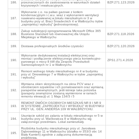
186.
przeznaczonych do zastosowania w warunkach działań
BZP.271.123.2026
kryzysowych i ewakuacyjnych.
Wykonanie c.o. na paliwo gazowe z kotłem
kondensacyjnym i c.w.u. wraz z wykonaniem wentylacji
187.
nawiewno-wywiewnej w lokalu mieszkalnym nr 3 w
budynku przy ul. Braci Śniadeckich 4 w Wałbrzychu trybie
„zaprojektuj i wybuduj” (jednostopniowy).
Zakup subskrypcji oprogramowania Microsoft Office 365
188.
Business Standard lub równoważnej dla Urzędu
BZP.271.118.2026
Miejskiego w Wałbrzychu
189.
Dostawa profesjonalnych środków czystości
BZP.271.120.2026
Wykonanie dedykowanej instalacji elektrycznej oraz
montaż i podłączenie elektrycznego pieca konwekcyjno-
190.
ZPS1.271.4.2026
parowego o mocy 8 kW dla Zespołu Przedszkoli
Samorządowych nr 1 w Wałbrzychu
Remont wolnego lokalu mieszkalnego nr 4 w budynku
191.
przy ul. Dmowskiego 7 w Wałbrzychu w trybie „zaprojektuj
i wybuduj”
Wymiana okien skrzynkowych na okna PCV wraz z
obrobieniem szpaletów i ich pomalowaniem oraz wymianą
192.
parapetów wewnętrznych, jeśli istnieje taka potrzeba
(parapety zewnętrzne zostaną wymienione w ramach
remontu elewacji) ul. 1 Maja 134/3 i 5
REMONT DWÓCH OSOBNYCH MIESZKAŃ NR 8 I NR 9
193.
W SYSTEMIE „ZAPROJEKTUJ I WYBUDUJ” W BUDYNKU
PRZY UL. GEN. ANDERSA 109 W WAŁBRZYCHU.
Usunięcie szkód po zalaniu w lokalu mieszkalnego nr 5 w
194.
budynku przy ul. Wańkowicza 8 w Wałbrzychu wg
załączonego przedmiaru. Lokal zamieszkały.
Rozbiórka budynku mieszkalnego przy ul. Jarosława
Dąbrowskiego 11 w Wałbrzychu (działka nr 353/3 obr. 14
195.
Biały Kamień) zgodnie z załączoną dokumentacją
projektową.