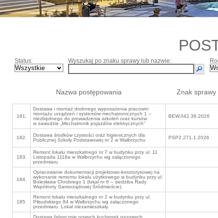
POS
Status:
Wyszukaj po znaku sprawy lub nazwie:
Ro
Nazwa postępowania
Znak sprawy
Dostawa i montaż drobnego wyposażenia pracowni
montażu urządzeń i systemów mechatronicznych 1 –
181.
BEW.042.36.2026
niezbędnego do prowadzenia szkoleń oraz kursów
w zawodzie „Mechatronik pojazdów elektrycznych”
Dostawa środków czystości oraz higienicznych dla
182.
PSP2.271.1.2026
Publicznej Szkoły Podstawowej nr 2 w Wałbrzychu
Remont lokalu mieszkalnego nr 7 w budynku przy ul. 11
183.
Listopada 1118a w Wałbrzychu wg załączonego
przedmiaru
Opracowanie dokumentacji projektowo-kosztorysowej na
wykonanie remontu lokalu użytkowego w budynku przy ul.
184.
Bolesława Chrobrego 1 (lokal nr 6 – siedziba Rady
Wspólnoty Samorządowej Śródmieście).
Remont lokalu mieszkalnego nr 2 w budynku przy ul.
185.
Piłsudskiego 84 w Wałbrzychu wg załączonego
przedmiaru. Lokal niezamieszkały.
Dostawa fabrycznie nowych kuchenek gazowych