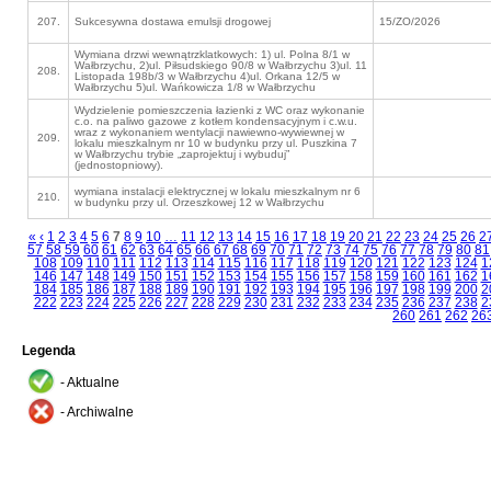
207.
Sukcesywna dostawa emulsji drogowej
15/ZO/2026
Wymiana drzwi wewnątrzklatkowych: 1) ul. Polna 8/1 w
Wałbrzychu, 2)ul. Piłsudskiego 90/8 w Wałbrzychu 3)ul. 11
208.
Listopada 198b/3 w Wałbrzychu 4)ul. Orkana 12/5 w
Wałbrzychu 5)ul. Wańkowicza 1/8 w Wałbrzychu
Wydzielenie pomieszczenia łazienki z WC oraz wykonanie
c.o. na paliwo gazowe z kotłem kondensacyjnym i c.w.u.
wraz z wykonaniem wentylacji nawiewno-wywiewnej w
209.
lokalu mieszkalnym nr 10 w budynku przy ul. Puszkina 7
w Wałbrzychu trybie „zaprojektuj i wybuduj”
(jednostopniowy).
wymiana instalacji elektrycznej w lokalu mieszkalnym nr 6
210.
w budynku przy ul. Orzeszkowej 12 w Wałbrzychu
«
‹
1
2
3
4
5
6
7
8
9
10
…
11
12
13
14
15
16
17
18
19
20
21
22
23
24
25
26
2
57
58
59
60
61
62
63
64
65
66
67
68
69
70
71
72
73
74
75
76
77
78
79
80
81
108
109
110
111
112
113
114
115
116
117
118
119
120
121
122
123
124
1
146
147
148
149
150
151
152
153
154
155
156
157
158
159
160
161
162
1
184
185
186
187
188
189
190
191
192
193
194
195
196
197
198
199
200
2
222
223
224
225
226
227
228
229
230
231
232
233
234
235
236
237
238
2
260
261
262
26
Legenda
- Aktualne
- Archiwalne