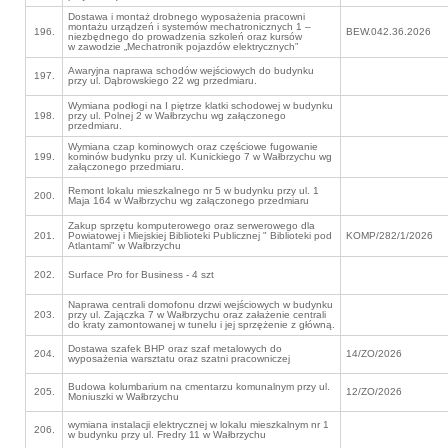
Dostawa i montaż drobnego wyposażenia pracowni
montażu urządzeń i systemów mechatronicznych 1 –
196.
BEW.042.36.2026
niezbędnego do prowadzenia szkoleń oraz kursów
w zawodzie „Mechatronik pojazdów elektrycznych”
Awaryjna naprawa schodów wejściowych do budynku
197.
przy ul. Dąbrowskiego 22 wg przedmiaru.
Wymiana podłogi na I piętrze klatki schodowej w budynku
198.
przy ul. Polnej 2 w Wałbrzychu wg załączonego
przedmiaru.
Wymiana czap kominowych oraz częściowe fugowanie
199.
kominów budynku przy ul. Kunickiego 7 w Wałbrzychu wg
załączonego przedmiaru.
Remont lokalu mieszkalnego nr 5 w budynku przy ul. 1
200.
Maja 164 w Wałbrzychu wg załączonego przedmiaru
Zakup sprzętu komputerowego oraz serwerowego dla
201.
Powiatowej i Miejskiej Biblioteki Publicznej " Biblioteki pod
KOMP/282/1/2026
Atlantami" w Wałbrzychu
202.
Surface Pro for Business - 4 szt
Naprawa centrali domofonu drzwi wejściowych w budynku
203.
przy ul. Zajączka 7 w Wałbrzychu oraz załażenie centrali
do kraty zamontowanej w tunelu i jej sprzężenie z główną.
Dostawa szafek BHP oraz szaf metalowych do
204.
14/ZO/2026
wyposażenia warsztatu oraz szatni pracowniczej
Budowa kolumbarium na cmentarzu komunalnym przy ul.
205.
12/ZO/2026
Moniuszki w Wałbrzychu
wymiana instalacji elektrycznej w lokalu mieszkalnym nr 1
206.
w budynku przy ul. Fredry 11 w Wałbrzychu