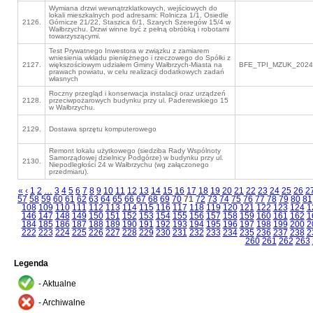
Wymiana drzwi wewnątrzklatkowych, wejściowych do
lokali mieszkalnych pod adresami: Rolnicza 1/1, Osiedle
2126.
Górnicze 21/22, Staszica 6/1, Szarych Szeregów 15/4 w
Wałbrzychu. Drzwi winne być z pełną obróbką i robotami
towarzyszącymi.
Test Prywatnego Inwestora w związku z zamiarem
wniesienia wkładu pieniężnego i rzeczowego do Spółki z
2127.
większościowym udziałem Gminy Wałbrzych-Miasta na
BFE_TPI_MZUK_2024
prawach powiatu, w celu realizacji dodatkowych zadań
własnych
Roczny przegląd i konserwacja instalacji oraz urządzeń
2128.
przeciwpożarowych budynku przy ul. Paderewskiego 15
w Wałbrzychu.
2129.
Dostawa sprzętu komputerowego
Remont lokalu użytkowego (siedziba Rady Wspólnoty
Samorządowej dzielnicy Podgórze) w budynku przy ul.
2130.
Niepodległości 24 w Wałbrzychu (wg załączonego
przedmiaru).
«
‹
1
2
…
3
4
5
6
7
8
9
10
11
12
13
14
15
16
17
18
19
20
21
22
23
24
25
26
2
57
58
59
60
61
62
63
64
65
66
67
68
69
70
71
72
73
74
75
76
77
78
79
80
81
108
109
110
111
112
113
114
115
116
117
118
119
120
121
122
123
124
1
146
147
148
149
150
151
152
153
154
155
156
157
158
159
160
161
162
1
184
185
186
187
188
189
190
191
192
193
194
195
196
197
198
199
200
2
222
223
224
225
226
227
228
229
230
231
232
233
234
235
236
237
238
2
260
261
262
263
Legenda
- Aktualne
- Archiwalne