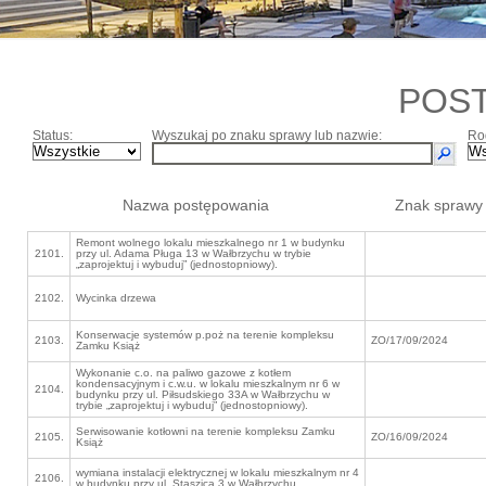
POS
Status:
Wyszukaj po znaku sprawy lub nazwie:
Ro
Nazwa postępowania
Znak sprawy
Remont wolnego lokalu mieszkalnego nr 1 w budynku
2101.
przy ul. Adama Pługa 13 w Wałbrzychu w trybie
„zaprojektuj i wybuduj” (jednostopniowy).
2102.
Wycinka drzewa
Konserwacje systemów p.poż na terenie kompleksu
2103.
ZO/17/09/2024
Zamku Książ
Wykonanie c.o. na paliwo gazowe z kotłem
kondensacyjnym i c.w.u. w lokalu mieszkalnym nr 6 w
2104.
budynku przy ul. Piłsudskiego 33A w Wałbrzychu w
trybie „zaprojektuj i wybuduj” (jednostopniowy).
Serwisowanie kotłowni na terenie kompleksu Zamku
2105.
ZO/16/09/2024
Książ
wymiana instalacji elektrycznej w lokalu mieszkalnym nr 4
2106.
w budynku przy ul. Staszica 3 w Wałbrzychu