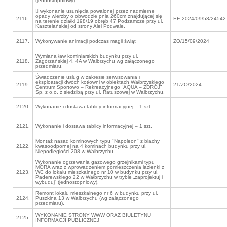
(jednostopniowy).
 wykonanie usunięcia powalonej przez nadmierne
opady wierzby o obwodzie pnia 260cm znajdującej się
2116.
EE-2024/09/53/24542
na terenie działki 198/19 obręb 47 Podzamcze przy ul.
Kasztelańskiej od strony Alei Podwale.
2117.
Wykonywanie animacji podczas magii świąt
ZO/15/09/2024
Wymiana ław kominiarskich budynku przy ul.
2118.
Zagórzańskiej 4, 4A w Wałbrzychu wg załączonego
przedmiaru.
Świadczenie usług w zakresie serwisowania i
eksploatacji dwóch kotłowni w obiektach Wałbrzyskiego
2119.
21/ZO/2024
Centrum Sportowo – Rekreacyjnego “AQUA – ZDRÓJ”
Sp. z o.o, z siedzibą przy ul. Ratuszowej w Wałbrzychu.
2120.
Wykonanie i dostawa tablicy informacyjnej – 1 szt.
2121.
Wykonanie i dostawa tablicy informacyjnej – 1 szt.
Montaż nasad kominowych typu "Napoleon" z blachy
2122.
kwasoodpornej na 4 kominach budynku przy ul.
Niepodległości 208 w Wałbrzychu.
Wykonanie ogrzewania gazowego grzejnikami typu
MORA wraz z wprowadzeniem pomieszczenia łazienki z
2123.
WC do lokalu mieszkalnego nr 10 w budynku przy ul.
Paderewskiego 22 w Wałbrzychu w trybie „zaprojektuj i
wybuduj” (jednostopniowy).
Remont lokalu mieszkalnego nr 6 w budynku przy ul.
2124.
Puszkina 13 w Wałbrzychu (wg załączonego
przedmiaru).
WYKONANIE STRONY WWW ORAZ BIULETYNU
2125.
INFORMACJI PUBLICZNEJ