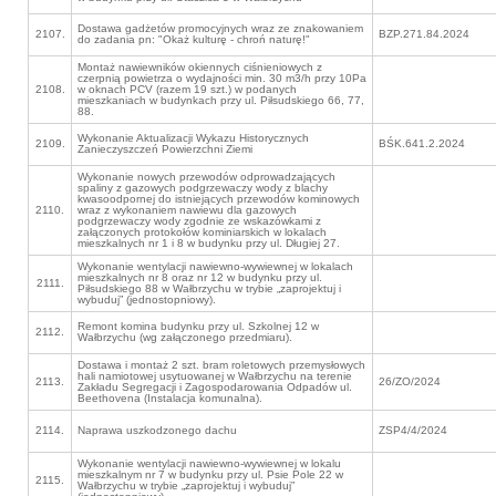
Dostawa gadżetów promocyjnych wraz ze znakowaniem
2107.
BZP.271.84.2024
do zadania pn: "Okaż kulturę - chroń naturę!"
Montaż nawiewników okiennych ciśnieniowych z
czerpnią powietrza o wydajności min. 30 m3/h przy 10Pa
2108.
w oknach PCV (razem 19 szt.) w podanych
mieszkaniach w budynkach przy ul. Piłsudskiego 66, 77,
88.
Wykonanie Aktualizacji Wykazu Historycznych
2109.
BŚK.641.2.2024
Zanieczyszczeń Powierzchni Ziemi
Wykonanie nowych przewodów odprowadzających
spaliny z gazowych podgrzewaczy wody z blachy
kwasoodpornej do istniejących przewodów kominowych
2110.
wraz z wykonaniem nawiewu dla gazowych
podgrzewaczy wody zgodnie ze wskazówkami z
załączonych protokołów kominiarskich w lokalach
mieszkalnych nr 1 i 8 w budynku przy ul. Długiej 27.
Wykonanie wentylacji nawiewno-wywiewnej w lokalach
mieszkalnych nr 8 oraz nr 12 w budynku przy ul.
2111.
Piłsudskiego 88 w Wałbrzychu w trybie „zaprojektuj i
wybuduj” (jednostopniowy).
Remont komina budynku przy ul. Szkolnej 12 w
2112.
Wałbrzychu (wg załączonego przedmiaru).
Dostawa i montaż 2 szt. bram roletowych przemysłowych
hali namiotowej usytuowanej w Wałbrzychu na terenie
2113.
26/ZO/2024
Zakładu Segregacji i Zagospodarowania Odpadów ul.
Beethovena (Instalacja komunalna).
2114.
Naprawa uszkodzonego dachu
ZSP4/4/2024
Wykonanie wentylacji nawiewno-wywiewnej w lokalu
mieszkalnym nr 7 w budynku przy ul. Psie Pole 22 w
2115.
Wałbrzychu w trybie „zaprojektuj i wybuduj”