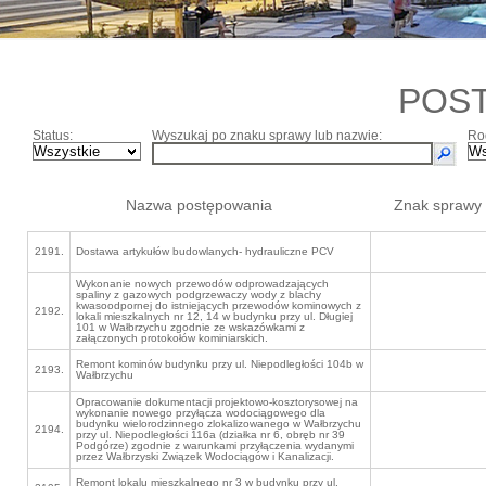
POS
Status:
Wyszukaj po znaku sprawy lub nazwie:
Ro
Nazwa postępowania
Znak sprawy
2191.
Dostawa artykułów budowlanych- hydrauliczne PCV
Wykonanie nowych przewodów odprowadzających
spaliny z gazowych podgrzewaczy wody z blachy
kwasoodpornej do istniejących przewodów kominowych z
2192.
lokali mieszkalnych nr 12, 14 w budynku przy ul. Długiej
101 w Wałbrzychu zgodnie ze wskazówkami z
załączonych protokołów kominiarskich.
Remont kominów budynku przy ul. Niepodległości 104b w
2193.
Wałbrzychu
Opracowanie dokumentacji projektowo-kosztorysowej na
wykonanie nowego przyłącza wodociągowego dla
budynku wielorodzinnego zlokalizowanego w Wałbrzychu
2194.
przy ul. Niepodległości 116a (działka nr 6, obręb nr 39
Podgórze) zgodnie z warunkami przyłączenia wydanymi
przez Wałbrzyski Związek Wodociągów i Kanalizacji.
Remont lokalu mieszkalnego nr 3 w budynku przy ul.