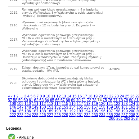
wybuduj” (jednostopniowy).
Remont wolnego lokalu mieszkalnego nr 4 w budynku
2215.
przy ul. Wańkowicza 8 w Wałbrzychu w trybie „zaprojektuj
i wybuduj” (jednostopniowy).
Wymiana drzwi wejściowych (drzwi zewnętrzne) do
2216.
mieszkania nr 12 na budynku przy ul. Drzymały 7 w
Wałbrzychu
Wykonanie ogrzewania gazowego grzejnikami typu
MORA w lokalu mieszkalnym nr 4 w budynku przy ul.
2217.
Paderewskiego 22 w Wałbrzychu w trybie „zaprojektuj i
wybuduj” (jednostopniowy).
Wykonanie ogrzewania gazowego grzejnikami typu
MORA w lokalu mieszkalnym nr 4 w budynku przy ul.
2218.
Rolniczej 3 w Wałbrzychu w trybie „zaprojektuj i wybuduj”
(jednostopniowy) wraz z montażem nawiewników.
Zakup i dostawa 17szt. laptopów do sali komputerowej ze
2219.
04/2024
stawką podatku - 0% VAT.
Skotwienie dobudówki w której znajdują się klatka
schodowa i pomieszczenia WC z bryłą główną budynku
2220.
przy ul. Chrobrego 44 b w Wałbrzychu (wg załączonej
dokumentacji projektowo- kosztorysowej).
«
‹
1
2
…
3
4
5
6
7
8
9
10
11
12
13
14
15
16
17
18
19
20
21
22
23
24
25
26
2
57
58
59
60
61
62
63
64
65
66
67
68
69
70
71
72
73
74
75
76
77
78
79
80
81
108
109
110
111
112
113
114
115
116
117
118
119
120
121
122
123
124
1
146
147
148
149
150
151
152
153
154
155
156
157
158
159
160
161
162
1
184
185
186
187
188
189
190
191
192
193
194
195
196
197
198
199
200
2
222
223
224
225
226
227
228
229
230
231
232
233
234
235
236
237
238
2
260
261
262
263
Legenda
- Aktualne