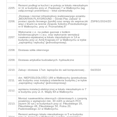
Remont podłogi w kuchni i w pokoju w lokalu mieszkalnym
2205.
nr 11 w budynku przy ul. Piaskowej 7 w Wałbrzychu (wg
załączonego przedmiaru) – lokal zamieszkały.
„Dostawa i montaż infrastruktury realizowanego projektu
„MOUNTAIN PLAYGROUND – Górski Plac Zabaw” w
2206.
postaci zjazdu linowego (tyrolki) oraz rampy do wspinaczki
ZSP8/1/2024/ZO
wraz z linami na terenie Zespołu Szkolno-Przedszkolnego
nr 8 Wałbrzychu, przy ul. Poznańskiej 8”
Wykonanie c.o. na paliwo gazowe z kotłem
kondensacyjnym i c.w.u. oraz wykonanie wentylacji
2207.
nawiewno-wywiewnej w lokalu mieszkalnym nr 1A w
budynku przy ul. Armii Krajowej 47 w Wałbrzychu w trybie
„zaprojektuj i wybuduj” (jednostopniowy).
2208.
Dostawa szkła okiennego
2209.
Dostawa artykułów budowlanych- hydrauliczne
2210.
Zakup i dostawa 17szt. laptopów do sali komputerowej .
04/2024
dot. NIEPODLEGŁOŚCI 189 w Wałbrzychu (przebudowa
2211.
wlz budynku oraz instalacji oświetlenia budynku,) w trybie
„zaprojektuj i wybuduj” (jednostopniowy)
wymiana instalacji elektrycznej w lokalu mieszkalnym nr 7
2212.
w budynku przy ul. A. Wajdy 8A w Wałbrzychu
Montaż nawiewników okiennych ciśnieniowych z czerpnią
powietrza o wydajności min. 30 m3/h w oknach PCV
2213.
(razem 30 szt.) w budynkach przy ul. Piłsudskiego 35,
Piłsudskiego 48, Piłsudskiego 50, Polna 20,
Paderewskiego 22 w Wałbrzychu.
Remont wolnego lokalu mieszkalnego nr 5 w budynku
2214.
przy ul. Jasnej 1 w Wałbrzychu w trybie „zaprojektuj i