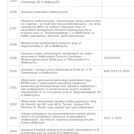
2195.
Chrobrego 49 w Wałbrzychu
2196.
Dostawa materiałów elektrycznych
Wymiana uszkodzonego, drewnianego stropu (spocznika)
na I piętrze – w chwili obecnej podstemplowany - na strop
ceramiczny WPS na belkach stalowych wraz ze
2197.
wszystkimi niezbędnymi robotami towarzyszącymi w
budynku przy ul. Szymanowskiego 1 w Wałbrzychu w
trybie „zaprojektuj i wybuduj” (jednostopniowy).
Wymiana ław kominiarskich budynku przy ul.
2198.
Zagórzańskiej 4, 4A w Wałbrzychu.
Dostawa szafek ubraniowych modułowych do szatni
sportowej w Wałbrzyskim Centrum Sportowo –
2199.
16/ZO/2024
Rekreacyjnym Aqua Zdrój przy ul. Ratuszowej 6 w
Wałbrzychu.
dostawa i montaż lunety widokowej w Parki im. J. III
2200.
BIW.7013.22.2022
Sobieskiego w Wałbrzychu
Wykonanie ogrzewania gazowego grzejnikami typu
MORA wraz z wykonaniem wentylacji nawiewno-
wywiewnej (jednostopniowy) oraz wymiana wykładziny i
2201.
płyt podłogowych w pomieszczeniu kuchni w lokalu
mieszkalnym nr 11 w budynku przy ul. Bogusławskiego 18
w Wałbrzychu.
Wykonanie okresowego serwisu kotłów gazowych firmy
2202.
De Dietrich typ MC oraz MCA, Termet, Junkers KN,
Remeha N, Shafer oraz nadzór nad tymi kotłowniami
Usługa polegająca na przeprowadzenie badań jakości
wody w 24 poidełkach szkolnych w placówkach
2203.
3037.1.2024
oświatowych, dla których organem prowadzącym jest
Gmina Wałbrzych
wymiana instalacji elektrycznej w lokalu mieszkalnym nr 8
2204.
w budynku przy ul. II Armii 8 w Wałbrzychu