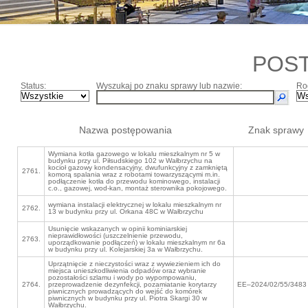
POS
Status:
Wyszukaj po znaku sprawy lub nazwie:
Ro
Nazwa postępowania
Znak sprawy
Wymiana kotła gazowego w lokalu mieszkalnym nr 5 w
budynku przy ul. Piłsudskiego 102 w Wałbrzychu na
kocioł gazowy kondensacyjny, dwufunkcyjny z zamkniętą
2761.
komorą spalania wraz z robotami towarzyszącymi m.in.
podłączenie kotła do przewodu kominowego, instalacji
c.o., gazowej, wod-kan, montaż sterownika pokojowego.
wymiana instalacji elektrycznej w lokalu mieszkalnym nr
2762.
13 w budynku przy ul. Orkana 48C w Wałbrzychu
Usunięcie wskazanych w opinii kominiarskiej
nieprawidłowości (uszczelnienie przewodu,
2763.
uporządkowanie podłączeń) w lokalu mieszkalnym nr 6a
w budynku przy ul. Kolejarskiej 3a w Wałbrzychu.
Uprzątnięcie z nieczystości wraz z wywiezieniem ich do
miejsca unieszkodliwienia odpadów oraz wybranie
pozostałości szlamu i wody po wypompowaniu,
2764.
przeprowadzenie dezynfekcji, pozamiatanie korytarzy
EE–2024/02/55/3483
piwnicznych prowadzących do wejść do komórek
piwnicznych w budynku przy ul. Piotra Skargi 30 w
Wałbrzychu.