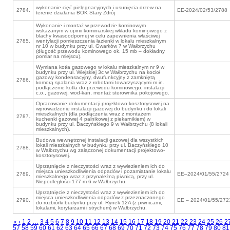
wykonanie cięć pielęgnacyjnych i usunięcia drzew na
2784.
EE-2024/02/53/2788
terenie działania BOK Stary Zdrój
Wykonanie i montaż w przewodzie kominowym
wskazanym w opinii kominiarskiej wkładu kominowego z
blachy kwasoodpornej w celu zapewnienia właściwej
2785.
wentylacji pomieszczenia łazienki w lokalu mieszkalnym
nr 10 w budynku przy ul. Gwarków 7 w Wałbrzychu
(długość przewodu kominowego ok. 15 mb – dokładny
pomiar na miejscu).
Wymiana kotła gazowego w lokalu mieszkalnym nr 9 w
budynku przy ul. Wiejskiej 3c w Wałbrzychu na kocioł
gazowy kondensacyjny, dwufunkcyjny z zamkniętą
2786.
komorą spalania wraz z robotami towarzyszącymi m.in.
podłączenie kotła do przewodu kominowego, instalacji
c.o., gazowej, wod-kan, montaż sterownika pokojowego.
Opracowanie dokumentacji projektowo-kosztorysowej na
wprowadzenie instalacji gazowej do budynku i do lokali
mieszkalnych (dla podłączenia wraz z montażem
2787.
kuchenki gazowej 4 palnikowej z piekarnikiem) w
budynku przy ul. Baczyńskiego 9 w Wałbrzychu (8 lokali
mieszkalnych).
Budowa wewnętrznej instalacji gazowej dla wszystkich
lokali mieszkalnych w budynku przy ul. Baczyńskiego 10
2788.
w Wałbrzychu wg załączonej dokumentacji projektowo-
kosztorysowej.
Uprzątnięcie z nieczystości wraz z wywiezieniem ich do
miejsca unieszkodliwienia odpadów i pozamiatanie lokalu
2789.
EE–2024/01/55/2724
mieszkalnego wraz z przynależną piwnicą, przy ul.
Niepodległości 177 m 6 w Wałbrzychu.
Uprzątnięcie z nieczystości wraz z wywiezieniem ich do
miejsca unieszkodliwienia odpadów z przeznaczonego
2790.
EE – 2024/01/55/272
do rozbiórki budynku przy ul. Rynek 12A (z piwnicami,
lokalami, korytarzami i strychem) w Wałbrzychu.
«
‹
1
2
…
3
4
5
6
7
8
9
10
11
12
13
14
15
16
17
18
19
20
21
22
23
24
25
26
2
57
58
59
60
61
62
63
64
65
66
67
68
69
70
71
72
73
74
75
76
77
78
79
80
81