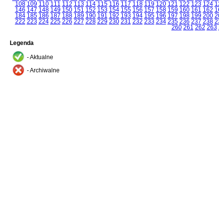
108
109
110
111
112
113
114
115
116
117
118
119
120
121
122
123
124
1
146
147
148
149
150
151
152
153
154
155
156
157
158
159
160
161
162
1
184
185
186
187
188
189
190
191
192
193
194
195
196
197
198
199
200
2
222
223
224
225
226
227
228
229
230
231
232
233
234
235
236
237
238
2
260
261
262
263
Legenda
- Aktualne
- Archiwalne