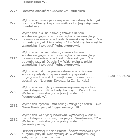
(jednostopniowy).
2775.
Dostawa artykułów budowlanych, zduńskich
Wykonanie izolacji pionowej ścian szczytowych budynku
2776.
przy ulicy Głuszyckiej 26 w Wałbrzychu (wg załączonego
przedmiaru).
Wykonanie c.o. na paliwo gazowe z kotłem
kondensacyjnym i c.w.u. oraz wykonanie wentylacji
2777.
nawiewno-wywiewnej w lokalach mieszkalnych nr 3 i 5 w
budynku przy ul. Piłsudskiego 61 w Wałbrzychu w trybie
„zaprojektuj i wybuduj” (jednostopniowy).
Wykonanie c.o. na paliwo gazowe z kotłem
kondensacyjnym i c.w.u. oraz wykonanie wentylacji
2778.
nawiewno-wywiewnej w lokalu mieszkalnym nr 2 w
budynku przy ul. Dubois 4 w Wałbrzychu w trybie
„zaprojektuj i wybuduj” (jednostopniowy).
Wykonanie usługi w postaci stworzenia autorskiej
koncepcji artystycznej oraz realizacji spektakli
2779.
ZO/01/02/2024
artystycznych w trakcie edycji standardowych oraz
specjalnych Nocnego Zwiedzania Zamku Książ
Wykonanie wentylacji nawiewno-wywiewnej w lokalu
mieszkalnym nr 5+6 w budynku przy ul. Wajdy 10 w
2780.
Wałbrzychu w trybie „zaprojektuj i wybuduj”
(jednostopniowy).
Wykonanie systemu monitoringu wizyjnego terenu BOK
2781.
Nowe Miasto przy ul. Sygietyńskiego 19
Wykonanie wentylacji nawiewno-wywiewnej w lokalu
mieszkalnym nr 2 w budynku przy ul. Wrocławskiej 22 w
2782.
Wałbrzychu w trybie „zaprojektuj i wybuduj”
(jednostopniowy).
Remont elewacji z ociepleniem - ściany frontowa i tylna
2783.
budynku przy ul. Wałbrzyskiej 35 w Wałbrzychu (wg
załączonych przedmiarów).