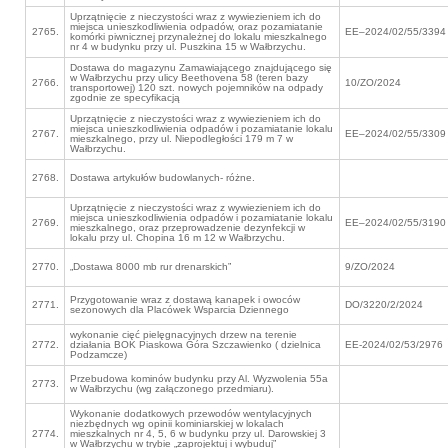
Uprzątnięcie z nieczystości wraz z wywiezieniem ich do
miejsca unieszkodliwienia odpadów, oraz pozamiatanie
2765.
EE–2024/02/55/3394
komórki piwnicznej przynależnej do lokalu mieszkalnego
nr 4 w budynku przy ul. Puszkina 15 w Wałbrzychu.
Dostawa do magazynu Zamawiającego znajdującego się
w Wałbrzychu przy ulicy Beethovena 58 (teren bazy
2766.
10/ZO/2024
transportowej) 120 szt. nowych pojemników na odpady
zgodnie ze specyfikacją
Uprzątnięcie z nieczystości wraz z wywiezieniem ich do
miejsca unieszkodliwienia odpadów i pozamiatanie lokalu
2767.
EE–2024/02/55/3309
mieszkalnego, przy ul. Niepodległości 179 m 7 w
Wałbrzychu.
2768.
Dostawa artykułów budowlanych- różne.
Uprzątnięcie z nieczystości wraz z wywiezieniem ich do
miejsca unieszkodliwienia odpadów i pozamiatanie lokalu
2769.
EE–2024/02/55/3190
mieszkalnego, oraz przeprowadzenie dezynfekcji w
lokalu przy ul. Chopina 16 m 12 w Wałbrzychu.
2770.
„Dostawa 8000 mb rur drenarskich”
9/ZO/2024
Przygotowanie wraz z dostawą kanapek i owoców
2771.
DO/3220/2/2024
sezonowych dla Placówek Wsparcia Dziennego
wykonanie cięć pielęgnacyjnych drzew na terenie
2772.
działania BOK Piaskowa Góra Szczawienko ( dzielnica
EE-2024/02/53/2976
Podzamcze)
Przebudowa kominów budynku przy Al. Wyzwolenia 55a
2773.
w Wałbrzychu (wg załączonego przedmiaru).
Wykonanie dodatkowych przewodów wentylacyjnych
niezbędnych wg opinii kominiarskiej w lokalach
2774.
mieszkalnych nr 4, 5, 6 w budynku przy ul. Darowskiej 3
w Wałbrzychu w trybie „zaprojektuj i wybuduj”