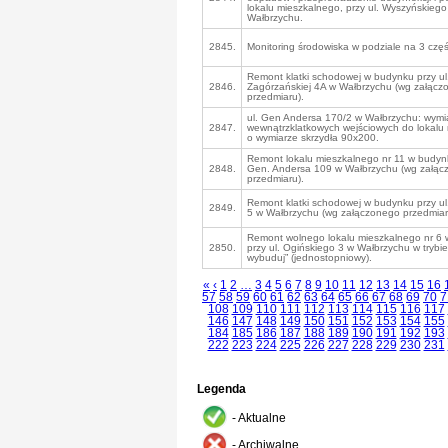
lokalu mieszkalnego, przy ul. Wyszyńskiego
Wałbrzychu.
2845.
Monitoring środowiska w podziale na 3 częś
Remont klatki schodowej w budynku przy ul
2846.
Zagórzańskiej 4A w Wałbrzychu (wg załącz
przedmiaru).
ul. Gen Andersa 170/2 w Wałbrzychu: wymi
2847.
wewnątrzklatkowych wejściowych do lokalu
o wymiarze skrzydła 90x200.
Remont lokalu mieszkalnego nr 11 w budynk
2848.
Gen. Andersa 109 w Wałbrzychu (wg załą
przedmiaru).
Remont klatki schodowej w budynku przy ul
2849.
5 w Wałbrzychu (wg załączonego przedmiar
Remont wolnego lokalu mieszkalnego nr 6
2850.
przy ul. Ogińskiego 3 w Wałbrzychu w trybie 
wybuduj” (jednostopniowy).
«
‹
1
2
…
3
4
5
6
7
8
9
10
11
12
13
14
15
16
57
58
59
60
61
62
63
64
65
66
67
68
69
70
7
108
109
110
111
112
113
114
115
116
117
146
147
148
149
150
151
152
153
154
155
184
185
186
187
188
189
190
191
192
193
222
223
224
225
226
227
228
229
230
231
Legenda
- Aktualne
- Archiwalne