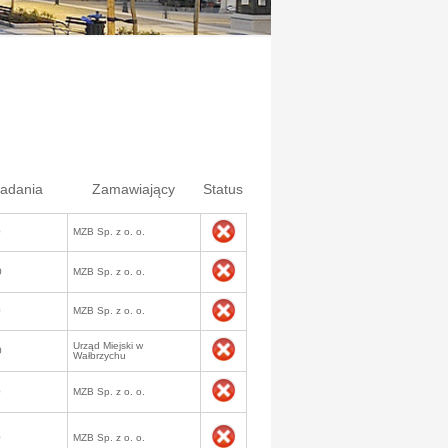
ładania
Zamawiający
Status
0
MZB Sp. z o. o.
0
MZB Sp. z o. o.
0
MZB Sp. z o. o.
Urząd Miejski w
0
Wałbrzychu
0
MZB Sp. z o. o.
0
MZB Sp. z o. o.