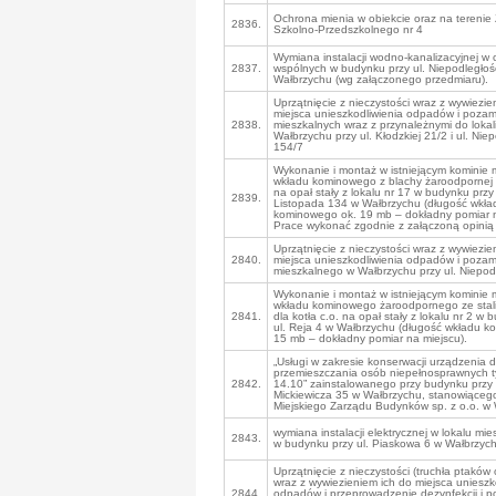
Ochrona mienia w obiekcie oraz na terenie
2836.
Szkolno-Przedszkolnego nr 4
Wymiana instalacji wodno-kanalizacyjnej w 
2837.
wspólnych w budynku przy ul. Niepodległoś
Wałbrzychu (wg załączonego przedmiaru).
Uprzątnięcie z nieczystości wraz z wywiezie
miejsca unieszkodliwienia odpadów i pozami
2838.
mieszkalnych wraz z przynależnymi do lokal
Wałbrzychu przy ul. Kłodzkiej 21/2 i ul. Nie
154/7
Wykonanie i montaż w istniejącym komini
wkładu kominowego z blachy żaroodpornej d
na opał stały z lokalu nr 17 w budynku przy 
2839.
Listopada 134 w Wałbrzychu (długość wkła
kominowego ok. 19 mb – dokładny pomiar n
Prace wykonać zgodnie z załączoną opinią 
Uprzątnięcie z nieczystości wraz z wywiezie
2840.
miejsca unieszkodliwienia odpadów i pozami
mieszkalnego w Wałbrzychu przy ul. Niepod
Wykonanie i montaż w istniejącym komini
wkładu kominowego żaroodpornego ze stali
2841.
dla kotła c.o. na opał stały z lokalu nr 2 w
ul. Reja 4 w Wałbrzychu (długość wkładu 
15 mb – dokładny pomiar na miejscu).
„Usługi w zakresie konserwacji urządzenia 
przemieszczania osób niepełnosprawnych 
2842.
14.10” zainstalowanego przy budynku przy 
Mickiewicza 35 w Wałbrzychu, stanowiąceg
Miejskiego Zarządu Budynków sp. z o.o. w 
wymiana instalacji elektrycznej w lokalu mi
2843.
w budynku przy ul. Piaskowa 6 w Wałbrzyc
Uprzątnięcie z nieczystości (truchła ptaków
wraz z wywiezieniem ich do miejsca unieszk
2844.
odpadów i przeprowadzenie dezynfekcji i p