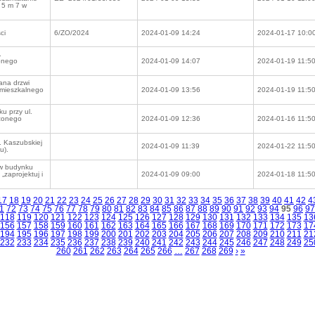
 5 m 7 w
ci
6/ZO/2024
2024-01-09 14:24
2024-01-17 10:0
.
onego
2024-01-09 14:07
2024-01-19 11:5
ana drzwi
 mieszkalnego
2024-01-09 13:56
2024-01-19 11:5
u przy ul.
czonego
2024-01-09 12:36
2024-01-16 11:5
. Kaszubskiej
2024-01-09 11:39
2024-01-22 11:5
u).
 w budynku
„zaprojektuj i
2024-01-09 09:00
2024-01-18 11:5
17
18
19
20
21
22
23
24
25
26
27
28
29
30
31
32
33
34
35
36
37
38
39
40
41
42
4
1
72
73
74
75
76
77
78
79
80
81
82
83
84
85
86
87
88
89
90
91
92
93
94
95
96
97
118
119
120
121
122
123
124
125
126
127
128
129
130
131
132
133
134
135
13
156
157
158
159
160
161
162
163
164
165
166
167
168
169
170
171
172
173
17
194
195
196
197
198
199
200
201
202
203
204
205
206
207
208
209
210
211
21
232
233
234
235
236
237
238
239
240
241
242
243
244
245
246
247
248
249
25
260
261
262
263
264
265
266
…
267
268
269
›
»