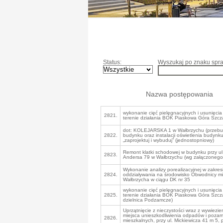
Status:
Wyszukaj po znaku spra
Nazwa postępowania
wykonanie cięć pielęgnacyjnych i usunięcia
2821.
terenie działania BOK Piaskowa Góra Szc
dot: KOLEJARSKA 1 w Wałbrzychu (przebu
2822.
budynku oraz instalacji oświetlenia budynku
„zaprojektuj i wybuduj” (jednostopniowy)
Remont klatki schodowej w budynku przy ul
2823.
Andersa 79 w Wałbrzychu (wg załączonego 
Wykonanie analizy porealizacyjnej w zakres
2824.
oddziaływania na środowisko Obwodnicy mi
Wałbrzycha w ciągu DK nr 35
wykonanie cięć pielęgnacyjnych i usunięcia
2825.
terenie działania BOK Piaskowa Góra Szcz
dzielnica Podzamcze)
Uprzątnięcie z nieczystości wraz z wywiezie
miejsca unieszkodliwienia odpadów i pozami
2826.
mieszkalnych, przy ul. Mickiewicza 41 m 5, p