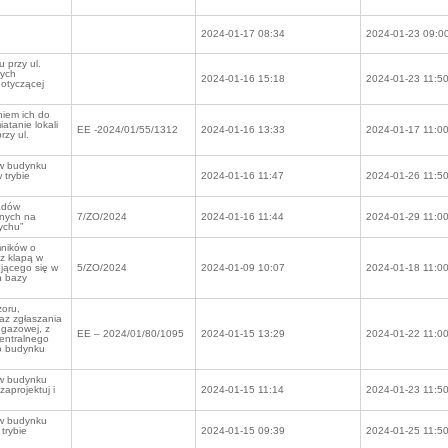
2024-01-17 08:34
2024-01-23 09:0
 przy ul.
nych
2024-01-16 15:18
2024-01-23 11:5
dotyczącej
niem ich do
atanie lokali
EE -2024/01/55/1312
2024-01-16 13:33
2024-01-17 11:0
rzy ul.
 w budynku
 trybie
2024-01-16 11:47
2024-01-26 11:5
adów
onych na
7/ZO/2024
2024-01-16 11:44
2024-01-29 11:0
ychu”
mników o
z klapą w
jącego się w
5/ZO/2024
2024-01-09 10:07
2024-01-18 11:0
n bazy
zoru,
az zgłaszania
 gazowej, z
EE – 2024/01/80/1095
2024-01-15 13:29
2024-01-22 11:0
centralnego
o budynku
 w budynku
zaprojektuj i
2024-01-15 11:14
2024-01-23 11:5
 w budynku
trybie
2024-01-15 09:39
2024-01-25 11:5