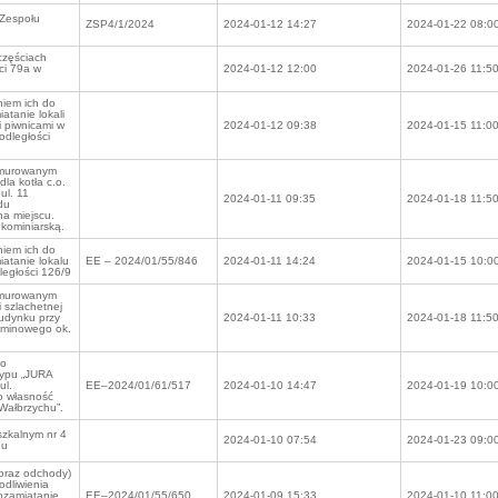
 Zespołu
ZSP4/1/2024
2024-01-12 14:27
2024-01-22 08:0
częściach
ci 79a w
2024-01-12 12:00
2024-01-26 11:5
niem ich do
atanie lokali
i piwnicami w
2024-01-12 09:38
2024-01-15 11:0
podległości
e murowanym
la kotła c.o.
ul. 11
2024-01-11 09:35
2024-01-18 11:5
du
a miejscu.
kominiarską.
niem ich do
atanie lokalu
EE – 2024/01/55/846
2024-01-11 14:24
2024-01-15 10:0
ległości 126/9
e murowanym
 szlachetnej
 budynku przy
2024-01-11 10:33
2024-01-18 11:5
kominowego ok.
do
typu „JURA
ul.
EE–2024/01/61/517
2024-01-10 14:47
2024-01-19 10:0
o własność
Wałbrzychu”.
eszkalnym nr 4
2024-01-10 07:54
2024-01-23 09:0
hu
 oraz odchody)
odliwienia
ozamiatanie
EE–2024/01/55/650
2024-01-09 15:33
2024-01-10 11:0