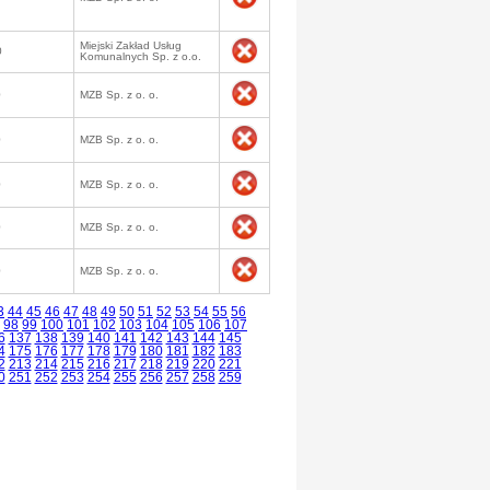
Miejski Zakład Usług
0
Komunalnych Sp. z o.o.
0
MZB Sp. z o. o.
0
MZB Sp. z o. o.
0
MZB Sp. z o. o.
0
MZB Sp. z o. o.
0
MZB Sp. z o. o.
3
44
45
46
47
48
49
50
51
52
53
54
55
56
98
99
100
101
102
103
104
105
106
107
6
137
138
139
140
141
142
143
144
145
4
175
176
177
178
179
180
181
182
183
2
213
214
215
216
217
218
219
220
221
0
251
252
253
254
255
256
257
258
259