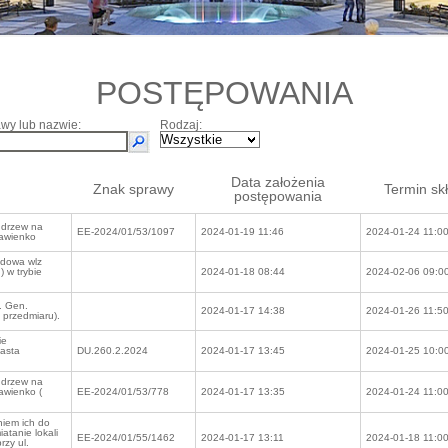
POSTĘPOWANIA
wy lub nazwie:
Rodzaj:
Data założenia
Znak sprawy
Termin sk
postępowania
 drzew na
EE-2024/01/53/1097
2024-01-19 11:46
2024-01-24 11:0
zawienko
dowa wlz
) w trybie
2024-01-18 08:44
2024-02-06 09:0
. Gen.
2024-01-17 14:38
2024-01-26 11:5
przedmiaru).
ie
asta
DU.260.2.2024
2024-01-17 13:45
2024-01-25 10:0
 drzew na
awienko (
EE-2024/01/53/778
2024-01-17 13:35
2024-01-24 11:0
niem ich do
atanie lokali
EE-2024/01/55/1462
2024-01-17 13:11
2024-01-18 11:0
rzy ul.