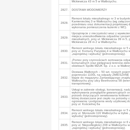
Mickiewicza 43 m 5 w Wałbrzychu.
2827.
DOSTAWA WODOMIERZY
Remont lokalu mieszkalnego nr 3 w budynku
Kamienieckiej 3 w Wałbrzychu (wg załączo
2828.
przedmiaru oraz dokumentacji projektowej 
wykonania pomieszczenia łazienki z WC).
Uprzątnięcie z nieczystości wraz z wywiezie
miejsca unieszkodliwienia odpadów i pozami
2829.
mieszkalnych, przy ul. Mickiewicza 39 m 5, p
Mickiewicza 28 m 2 w Wałbrzychu.
Remont wolnego lokalu mieszkalnego nr 5
2830.
przy ul. Komuny Paryskiej 4 w Wałbrzychu w
„zaprojektuj i wybuduj” (jednostopniowy).
„Pomoc przy czynnościach sortowania odp
2831.
komunalnych oraz pielęgnacji terenów ziel
obiektach Spółki MZUK Sp. z o.o. w Wałbrz
Dostawa Wałbrzych – 50 szt. nowych poje
pojemności 1100L na odpady ZMIESZANE 
2832.
klapie do magazynu Zamawiającego znajdu
Wałbrzychu przy ulicy Beethovena 58 (tere
transportowej) .
Usługi w zakresie obsługi, konserwacji, nad
wykonywania przeglądów gwarancyjnych or
potrzeb dotyczących serwisowania kotłowni
2833.
której dostarczane jest ciepło na potrzeby 
ogrzewania i podgrzania wody użytkowej d
przy ul. Kościelnej 6a
Remont wolnego lokalu mieszkalnego nr 5
2834.
przy ul. Moniuszki 116 Wałbrzychu w trybie „
wybuduj” (jednostopniowy).
Remont wolnego lokalu mieszkalnego nr 6
2835.
przy ul. Niepodległości 208 w Wałbrzychu w 
„zaprojektuj i wybuduj” (jednostopniowy).