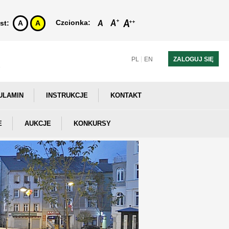
Czcionka:
st:
A
A
PL
EN
ZALOGUJ SIĘ
ULAMIN
INSTRUKCJE
KONTAKT
E
AUKCJE
KONKURSY