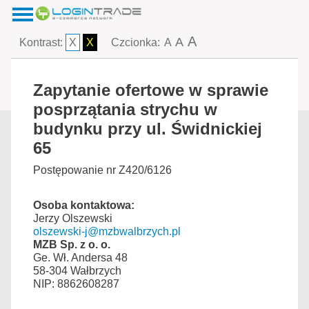
A
A
Kontrast:
X
X
Czcionka:
A
Zapytanie ofertowe w sprawie
posprzątania strychu w
budynku przy ul. Świdnickiej
65
Postępowanie nr Z420/6126
Osoba kontaktowa:
Jerzy Olszewski
olszewski-j@mzbwalbrzych.pl
MZB Sp. z o. o.
Ge. Wł. Andersa 48
58-304 Wałbrzych
NIP: 8862608287