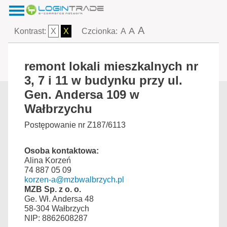
A
A
Kontrast:
X
X
Czcionka:
A
remont lokali mieszkalnych nr
3, 7 i 11 w budynku przy ul.
Gen. Andersa 109 w
Wałbrzychu
Postępowanie nr Z187/6113
Osoba kontaktowa:
Alina Korzeń
74 887 05 09
korzen-a@mzbwalbrzych.pl
MZB Sp. z o. o.
Ge. Wł. Andersa 48
58-304 Wałbrzych
NIP: 8862608287