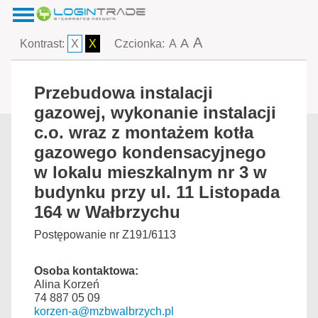
A
A
Kontrast:
X
X
Czcionka:
A
Przebudowa instalacji
gazowej, wykonanie instalacji
c.o. wraz z montażem kotła
gazowego kondensacyjnego
w lokalu mieszkalnym nr 3 w
budynku przy ul. 11 Listopada
164 w Wałbrzychu
Postępowanie nr Z191/6113
Osoba kontaktowa:
Alina Korzeń
74 887 05 09
korzen-a@mzbwalbrzych.pl