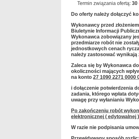
Termin związania ofertą:
30 
Do oferty należy dołączyć ko
Wykonawcy przed złożeniem 
Biuletynie Informacji Publicz
Wykonawca zobowiązany jest 
przedmiarze robót nie zosta
jednostkowych cenach ryczał
należy zastosować wynikają 
Zaleca się by Wykonawca dok
okoliczności mających wpływ
na konto
27 1090 2271 0000 
i dołączenie potwierdzenia d
zadania, którego wpłata dot
uwagę przy wyłanianiu Wyk
Po zakończeniu robót wykon
elektronicznej ( edytowalnej )
W razie nie podpisania umo
Przewidywany sposób rozlicze