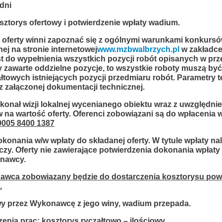
dni
sztorys ofertowy i potwierdzenie wpłaty wadium.
oferty winni zapoznać się z ogólnymi warunkami konkursó
nej na stronie internetowej
www.mzbwalbrzych.pl
w zakładce
do wypełnienia wszystkich pozycji robót opisanych w prze
ły zawarte oddzielne pozycje, to wszystkie roboty muszą b
towych istniejących pozycji przedmiaru robót. Parametry te
z załączonej dokumentacji technicznej.
onał wizji lokalnej wycenianego obiektu wraz
z uwzględni
 na wartość oferty. Oferenci zobowiązani są do wpłacenia 
0005 8400 1387
okonania w/w wpłaty do składanej oferty. W tytule wpłaty n
yczy. Oferty nie zawierające potwierdzenia dokonania wpłat
onawcy.
awca zobowiązany będzie do dostarczenia kosztorysu po
.
wy przez Wykonawcę z jego winy, wadium przepada.
nia prac: kosztorys ryczałtowo – ilościowy.