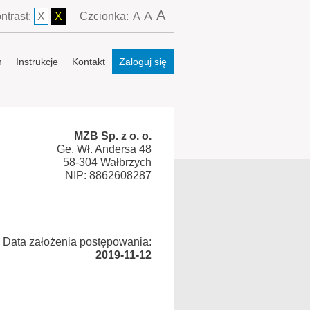
A
A
ntrast:
X
X
Czcionka:
A
n
Instrukcje
Kontakt
Zaloguj się
MZB Sp. z o. o.
Ge. Wł. Andersa 48
58-304 Wałbrzych
NIP: 8862608287
Data założenia postępowania:
2019-11-12