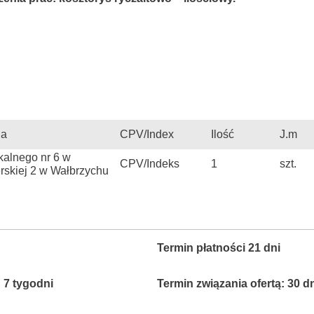
ia
CPV/Index
Ilość
J.m
kalnego nr 6 w
CPV/Indeks
1
szt.
erskiej 2 w Wałbrzychu
Termin płatności 21 dni
: 7 tygodni
Termin związania ofertą: 30 d