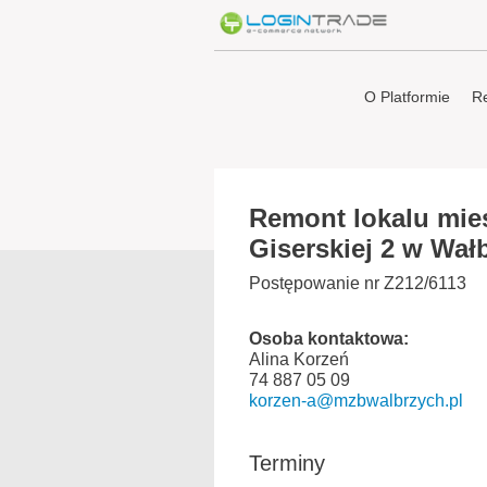
O Platformie
Re
Remont lokalu mies
Giserskiej 2 w Wał
Postępowanie nr Z212/6113
Osoba kontaktowa:
Alina Korzeń
74 887 05 09
korzen-a@mzbwalbrzych.pl
Terminy