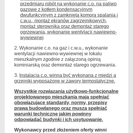
przedmiaru robót na wykonanie c.o. na paliwo
gazowe z kotłem kondensacyjnym
dwufunkcyjnym z zamkniętą komorą spalania i
c.w.u., montaż ekranów zagrzejnikowych,
montaż sterownika oraz demontaż starego
ogrzewania, wykonanie wentylacji nawiewno-
wywiewnej
2. Wykonanie c.o. na gaz i c.w.u., wykonanie
wentylacji nawiewno-wywiewnej w lokalu
mieszkalnym zgodnie z załączoną opinią
kominiarską oraz demontaż starego ogrzewania.
3.
Instalacja c.o. winna być wykonana z miedzi a
grzejniki wyposażone w zawory termostatyczne.
Wszystkie rozwiązania użytkowo-funkcjonalne
projektowanego mieszkania mają spełniać
obowiązujące standardy, normy, przepisy
prawa budowlanego oraz muszą spełniać
warunki techniczne jakim powinny
odpowiadać budynki i ich usytuowanie.
Wykonawcy przed złożeniem oferty winni