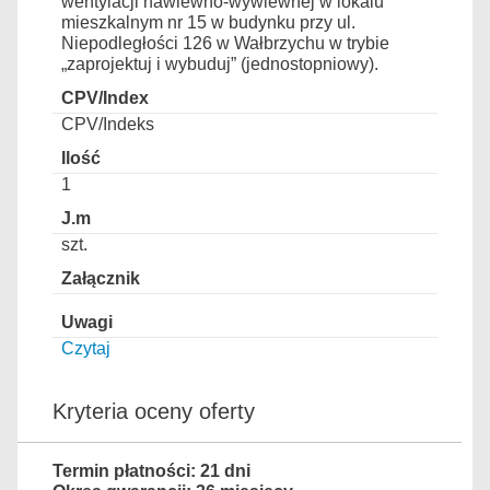
wentylacji nawiewno-wywiewnej w lokalu
mieszkalnym nr 15 w budynku przy ul.
Niepodległości 126 w Wałbrzychu w trybie
„zaprojektuj i wybuduj” (jednostopniowy).
CPV/Indeks
1
szt.
Czytaj
Kryteria oceny oferty
Termin płatności: 21 dni