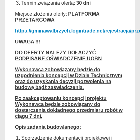
Termin związania ofertą:
30 dni
Miejsce złożenia oferty:
PLATFORMA
PRZETARGOWA
https://gminawalbrzych.logintrade.net/rejestracja/prz
UWAGA !!!
DO OFERTY NALEŻY DOŁĄCZYĆ
PODPISANE OŚWIADCZENIE UOBN
Wykonawca zobowiązany będzie do
uzgodnienia koncepcji w Dziale Technicznym
oraz do uzyskania decyzji pozwolenia na
budowę bądź zaświadczenia.
Po zaakceptowaniu koncepcji projektu
Wykonawca będzie zobowiązany do
dostarczenia dokładnego przedmiaru robót w
ciągu 7 dni.
Opis zadania budowlanego:
Sporządzenie dokumentacji projektowej i