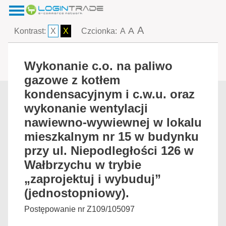
A
A
Kontrast:
X
X
Czcionka:
A
Wykonanie c.o. na paliwo
gazowe z kotłem
kondensacyjnym i c.w.u. oraz
wykonanie wentylacji
nawiewno-wywiewnej w lokalu
mieszkalnym nr 15 w budynku
przy ul. Niepodległości 126 w
Wałbrzychu w trybie
„zaprojektuj i wybuduj”
(jednostopniowy).
Postępowanie nr Z109/105097