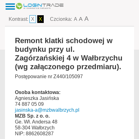
A
A
Kontrast:
X
X
Czcionka:
A
Remont klatki schodowej w
budynku przy ul.
Zagórzańskiej 4 w Wałbrzychu
(wg załączonego przedmiaru).
Postępowanie nr Z440/105097
Osoba kontaktowa:
Agnieszka Jasińska
74 887 05 09
jasinska-a@mzbwalbrzych.pl
MZB Sp. z o. o.
Ge. Wł. Andersa 48
58-304 Wałbrzych
NIP: 8862608287