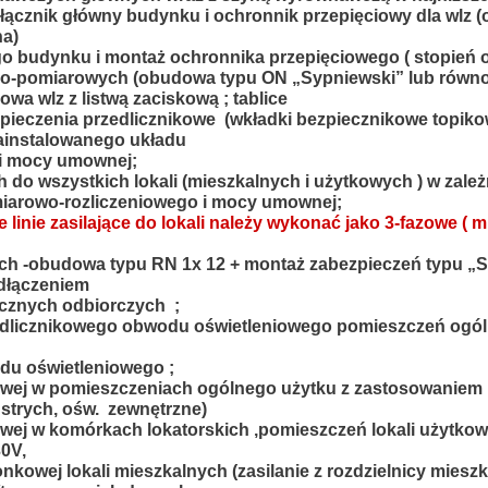
yłącznik główny budynku i ochronnik przepięciowy dla wlz
na)
o budynku i montaż ochronnika przepięciowego ( stopień o
zo-pomiarowych (obudowa typu ON „Sypniewski” lub równo
wa wlz z listwą zaciskową ; tablice
bezpieczenia przedlicznikowe (wkładki bezpiecznikowe topik
zainstalowanego układu
i mocy umownej;
h do wszystkich lokali
(mieszkalnych i użytkowych ) w zale
iarowo-rozliczeniowego i mocy umownej;
e linie zasilające do lokali należy wykonać jako 3-fazowe 
ych -obudowa typu RN 1x 12 + montaż zabezpieczeń typu 
odłączeniem
rycznych odbiorczych ;
edlicznikowego obwodu oświetleniowego pomieszczeń ogóln
wodu oświetleniowego ;
eniowej w pomieszczeniach ogólnego użytku z zastosowaniem
 strych, ośw. zewnętrzne)
niowej w komórkach lokatorskich ,pomieszczeń lokali użytko
0V,
onkowej lokali mieszkalnych (zasilanie z rozdzielnicy miesz