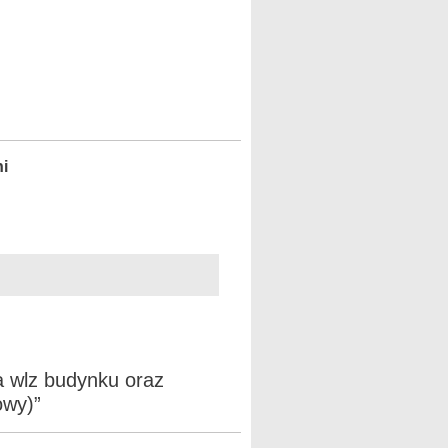
ni
 wlz budynku oraz
owy)”