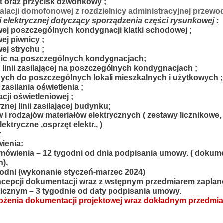
t oraz przycisk dzwonkowy ;
nstalacji domofonowej z rozdzielnicy administracyjnej prze
cji elektrycznej dotyczący sporządzenia części rysunkowej :
iowej poszczególnych kondygnacji klatki schodowej ;
wej piwnicy ;
wej strychu ;
lnic na poszczególnych kondygnacjach;
j linii zasilającej na poszczególnych kondygnacjach ;
lających do poszczególnych lokali mieszkalnych i użytkowych ;
asilania oświetlenia ;
cji oświetleniowej ;
nej linii zasilającej budynku;
i rodzajów materiałów elektrycznych ( zestawy licznikowe,
ektryczne ,osprzęt elektr., )
;
ienia:
zamówienia – 12 tygodni od dnia podpisania umowy. ( dokume
h),
godni (wykonanie styczeń-marzec 2024)
oncepcji dokumentacji wraz z wstępnym przedmiarem zapla
nicznym – 3 tygodnie od daty podpisania umowy.
łożenia dokumentacji projektowej wraz dokładnym przedmia