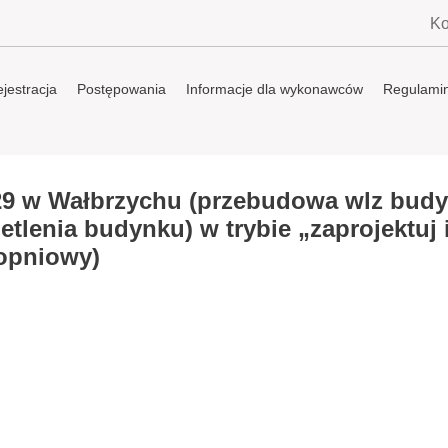
Ko
jestracja
Postępowania
Informacje dla wykonawców
Regulami
9 w Wałbrzychu (przebudowa wlz bud
ietlenia budynku) w trybie „zaprojektuj 
opniowy)