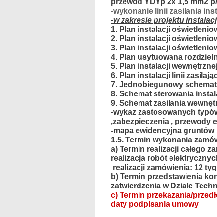
przewód YDYp 2x 1,5 mm2 p/
-wykonanie linii zasilania i
-w zakresie projektu instala
1. Plan instalacji oświetlen
2. Plan instalacji oświetlenio
3. Plan instalacji oświetlenio
4. Plan usytuowana rozdzie
5. Plan instalacji wewnętrzne
6. Plan instalacji linii zasi
7. Jednobiegunowy schemat z
8. Schemat sterowania instala
9. Schemat zasilania wewnętrz
-wykaz zastosowanych typów 
,zabezpieczenia , przewody el
-mapa ewidencyjna gruntów
1.5.
Termin wykonania zamów
a) Termin realizacji całego 
realizacja robót elektrycznyc
realizacji zamówienia
: 12 ty
b) Termin przedstawienia k
zatwierdzenia w Dziale Tech
c) Termin przekazania/przed
daty podpisania umowy