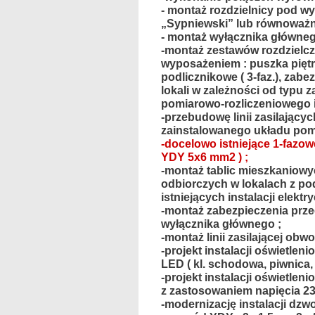
- montaż rozdzielnicy pod w
„Sypniewski” lub równoważ
- montaż wyłącznika główneg
-montaż zestawów rozdzielc
wyposażeniem : puszka piętro
podlicznikowe ( 3-faz.), za
lokali w zależności od typu 
pomiarowo-rozliczeniowego 
-przebudowę linii zasilającyc
zainstalowanego układu pom
-docelowo istniejące 1-fazow
YDY 5x6 mm2 ) ;
-montaż tablic mieszkaniow
odbiorczych w lokalach z p
istniejących instalacji elekt
-montaż zabezpieczenia prz
wyłącznika głównego ;
-montaż linii zasilającej ob
-projekt instalacji oświetl
LED ( kl. schodowa, piwnica,
-projekt instalacji oświetle
z zastosowaniem napięcia 23
-modernizację instalacji dzw