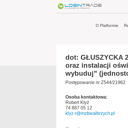
O Platformie
Re
dot: GŁUSZYCKA 2
oraz instalacji ośw
wybuduj” (jednost
Postępowanie nr Z544/21962
Osoba kontaktowa:
Robert Kłyż
74 887 05 12
klyz-r@mzbwalbrzych.pl