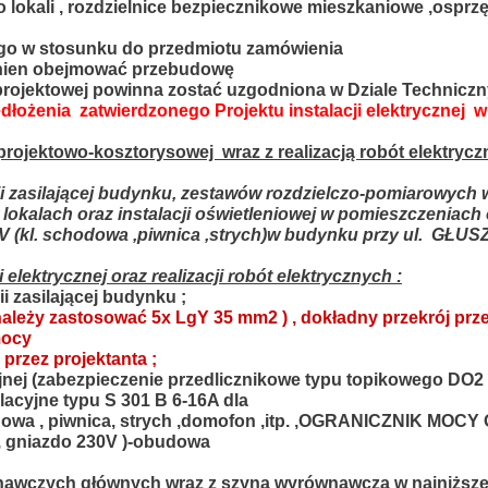
do lokali , rozdzielnice bezpiecznikowe mieszkaniowe ,osprz
o w stosunku do przedmiotu zamówienia
inien obejmować przebudowę
projektowej powinna zostać uzgodniona w Dziale Technicz
łożenia zatwierdzonego Projektu instalacji elektrycznej w
rojektowo-kosztorysowej wraz z realizacją robót elektrycz
i zasilającej budynku, zestawów rozdzielczo-pomiarowych 
w lokalach oraz instalacji oświetleniowej w pomieszczeniach
 (kl. schodowa ,piwnica ,strych)
w budynku przy ul.
GŁUS
i elektrycznej oraz realizacji robót elektrycznych :
i zasilającej budynku ;
i należy zastosować 5x LgY 35 mm2 ) , dokładny przekrój p
mocy
rzez projektanta ;
yjnej (zabezpieczenie przedlicznikowe typu topikowego DO2 
alacyjne typu S 301 B 6-16A dla
owa , piwnica, strych ,domofon ,itp. ,OGRANICZNIK MOCY 
, gniazdo 230V )-obudowa
awczych głównych wraz z szyną wyrównawczą w najniższe