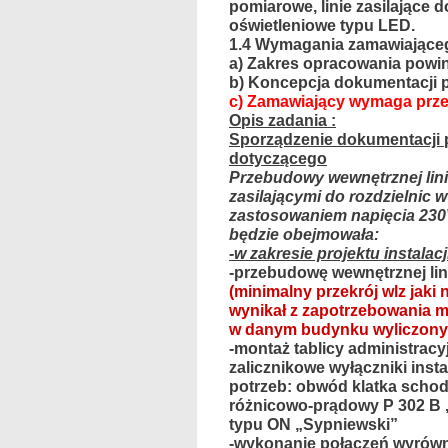
pomiarowe, linie zasilające 
oświetleniowe typu LED.
1.4
Wymagania zamawiająceg
a) Zakres opracowania pow
b) Koncepcja dokumentacji 
c) Zamawiający wymaga przed
Opis zadania :
Sporządzenie dokumentacji p
dotyczącego
Przebudowy wewnętrznej lini
zasilającymi do rozdzielnic 
zastosowaniem napięcia 230V
będzie
obejmowała:
-w zakresie projektu instalacj
-przebudowę wewnętrznej lini
(minimalny przekrój wlz jak
wynikał z zapotrzebowania 
w danym budynku wyliczony p
-montaż tablicy administrac
zalicznikowe wyłączniki inst
potrzeb: obwód klatka schod
różnicowo-prądowy P 302 B 
typu ON „Sypniewski”
-wykonanie połączeń wyrówn