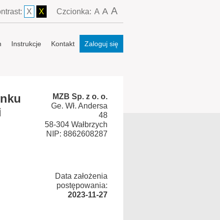
A
A
ntrast:
X
X
Czcionka:
A
n
Instrukcje
Kontakt
Zaloguj się
ynku
MZB Sp. z o. o.
Ge. Wł. Andersa
i
48
58-304 Wałbrzych
NIP: 8862608287
Data założenia
postępowania:
2023-11-27