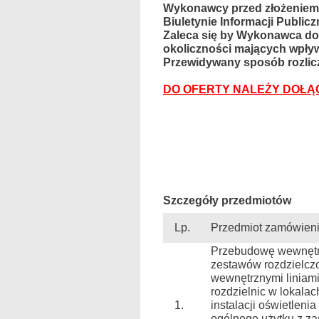
Wykonawcy przed złożeniem 
Biuletynie Informacji Publicz
Zaleca się by Wykonawca dok
okoliczności mających wpływ
Przewidywany sposób rozlic
DO OFERTY NALEŻY DOŁĄ
Szczegóły przedmiotów
Lp.
Przedmiot zamówien
Przebudowę wewnętrzne
zestawów rozdzielcz
wewnętrznymi liniami
rozdzielnic w lokala
1.
instalacji oświetlen
ogólnego użytku z z