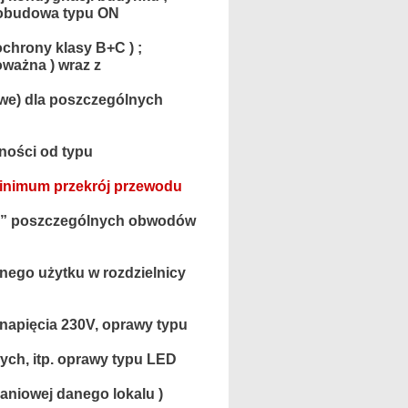
 (obudowa typu ON
chrony klasy B+C ) ;
ważna ) wraz
z
owe) dla poszczególnych
żności od typu
( minimum przekrój przewodu
„S” poszczególnych obwodów
ego użytku w rozdzielnicy
 napięcia 230V, oprawy typu
wych, itp. oprawy typu LED
kaniowej danego lokalu )