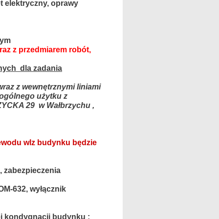
ęt elektryczny, oprawy
nym
raz z przedmiarem robót,
nych dla zadania
wraz
z wewnętrznymi liniami
 ogólnego użytku z
ZYCKA 29
w Wałbrzychu ,
rzewodu wlz budynku będzie
, zabezpieczenia
OM-632, wyłącznik
j kondygnacji budynku ;