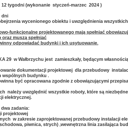
: 12 tygodni (wykonanie styczeń-marzec 2024 )
y
 dni
obejrzenia wycenionego obiektu i uwzględnienia wszystkic
owo-funkcjonalne projektowanego mają spełniać obowiązuj
 oraz muszą spełniać
winny odpowiadać budynki i ich usytuowanie.
KA 29
w Wałbrzychu jest zamieszkały, będącym własności
owanie dokumentacji projektowej dla przebudowy instalac
h wspólnych budynku .
winna być opracowana zgodnie z obowiązującymi przepis
ych należy uwzględnić wszystkie roboty, które są niezbędn
i elektrycznej.
 dwa zadania:
i projektowej
znych w zakresie zaprojektowanej przebudowy instalacji ele
chodowa, piwnica, strych) ,wewnętrzna linia zasilająca bud