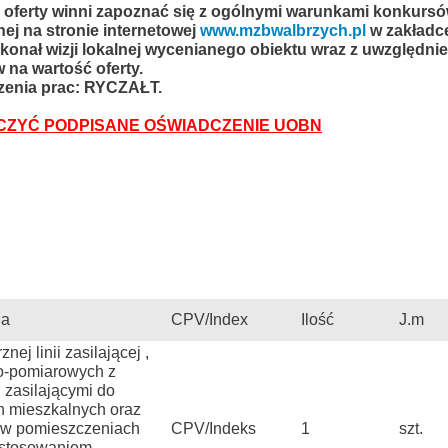
oferty winni zapoznać się z ogólnymi warunkami konkursó
nej na stronie internetowej
www.mzbwalbrzych.pl
w zakładce
onał wizji lokalnej wycenianego obiektu wraz
z uwzględni
 na wartość oferty.
zenia prac: RYCZAŁT.
CZYĆ PODPISANE OŚWIADCZENIE UOBN
ia
CPV/Index
Ilość
J.m
j linii zasilającej ,
o-pomiarowych z
 zasilającymi do
ch mieszkalnych oraz
ia w pomieszczeniach
CPV/Indeks
1
szt.
astosowaniem