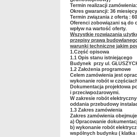
Termin realizacji zamówienia
Okres gwarancji:
36 miesięc
Termin związania z ofertą :
60
Oferenci zobowiązani są do 
wpływ na wartość oferty.
Wszystkie rozwiązania użytk
przepisy prawa budowlanego
warunki techniczne jakim po
1.Część opisowa
1.1
Opis stanu istniejącego
Budynek
przy ul.
GŁUSZYC
1.2
Założenia programowe
Celem zamówienia jest oprac
wykonanie robót w częściac
Dokumentacja projektowa po
i przeciwpożarowymi.
W zakresie robót elektryczn
oddania przebudowy instalacj
1.3
Zakres zamówienia
Zakres zamówienia obejmuje
a) Opracowanie dokumentacj
b) wykonanie robót elektryc
wspólnych budynku ( klatka s