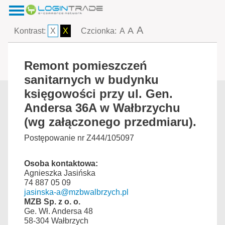
A
A
Kontrast:
X
X
Czcionka:
A
Remont pomieszczeń
sanitarnych w budynku
księgowości przy ul. Gen.
Andersa 36A w Wałbrzychu
(wg załączonego przedmiaru).
Postępowanie nr Z444/105097
Osoba kontaktowa:
Agnieszka Jasińska
74 887 05 09
jasinska-a@mzbwalbrzych.pl
MZB Sp. z o. o.
Ge. Wł. Andersa 48
58-304 Wałbrzych