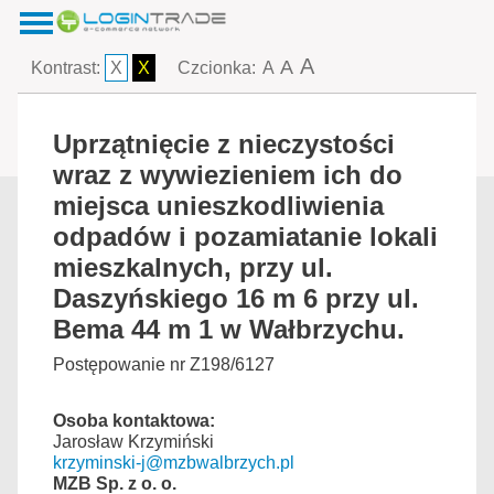
A
A
Kontrast:
X
X
Czcionka:
A
Uprzątnięcie z nieczystości
wraz z wywiezieniem ich do
miejsca unieszkodliwienia
odpadów i pozamiatanie lokali
mieszkalnych, przy ul.
Daszyńskiego 16 m 6 przy ul.
Bema 44 m 1 w Wałbrzychu.
Postępowanie nr Z198/6127
Osoba kontaktowa:
Jarosław Krzymiński
krzyminski-j@mzbwalbrzych.pl
MZB Sp. z o. o.