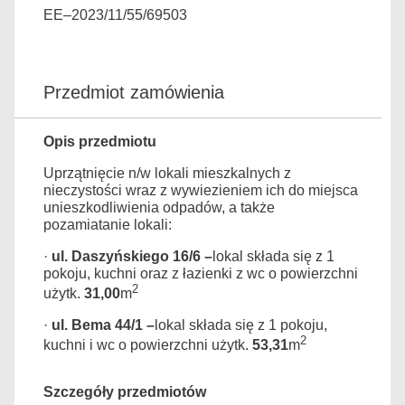
EE–2023/11/55/69503
Przedmiot zamówienia
Opis przedmiotu
Uprzątnięcie n/w lokali mieszkalnych z
nieczystości wraz z wywiezieniem ich do miejsca
unieszkodliwienia odpadów, a także
pozamiatanie lokali:
·
ul. Daszyńskiego 16/6 –
lokal składa się z 1
pokoju, kuchni oraz z łazienki z wc o powierzchni
2
użytk.
31,00
m
·
ul. Bema 44/1 –
lokal składa się z 1 pokoju,
2
kuchni i wc o powierzchni użytk.
53,31
m
Szczegóły przedmiotów