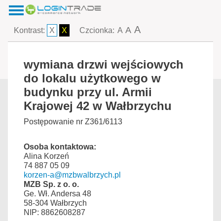
A
A
Kontrast:
X
X
Czcionka:
A
wymiana drzwi wejściowych
do lokalu użytkowego w
budynku przy ul. Armii
Krajowej 42 w Wałbrzychu
Postępowanie nr Z361/6113
Osoba kontaktowa:
Alina Korzeń
74 887 05 09
korzen-a@mzbwalbrzych.pl
MZB Sp. z o. o.
Ge. Wł. Andersa 48
58-304 Wałbrzych
NIP: 8862608287