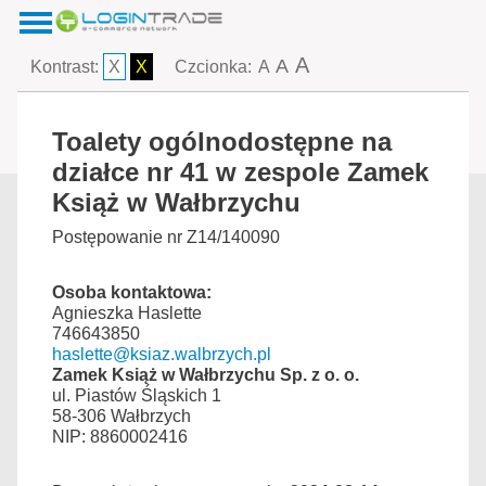
A
A
Kontrast:
X
X
Czcionka:
A
Toalety ogólnodostępne na
działce nr 41 w zespole Zamek
Książ w Wałbrzychu
Postępowanie nr Z14/140090
Osoba kontaktowa:
Agnieszka Haslette
746643850
haslette@ksiaz.walbrzych.pl
Zamek Książ w Wałbrzychu Sp. z o. o.
ul. Piastów Śląskich 1
58-306 Wałbrzych
NIP: 8860002416