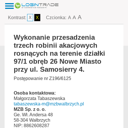
A
A
Kontrast:
X
X
Czcionka:
A
Wykonanie przesadzenia
trzech robinii akacjowych
rosnących na terenie działki
97/1 obręb 26 Nowe Miasto
przy ul. Samosierry 4.
Postępowanie nr Z196/6125
Osoba kontaktowa:
Małgorzata Tabaszewska
tabaszewska-m@mzbwalbrzych.pl
MZB Sp. z o. o.
Ge. Wł. Andersa 48
58-304 Wałbrzych
NIP: 8862608287