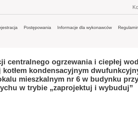
Ko
jestracja
Postępowania
Informacje dla wykonawców
Regulami
ji centralnego ogrzewania i ciepłej wo
ej kotłem kondensacyjnym dwufunkcyj
okalu mieszkalnym nr 6 w budynku przy
chu w trybie „zaprojektuj i wybuduj”