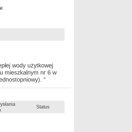
ni
epłej wody użytkowej
lu mieszkalnym nr 6 w
jednostopniowy). ”
ysłania
Status
a