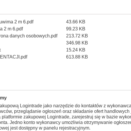
Tuwima 2 m 6.pdf
43.66 KB
a 2 m 6.pdf
99.23 KB
hrona danych osobowych.pdf
213.72 KB
346.98 KB
x
15.24 KB
NTACJI.pdf
613.88 KB
rmy
zakupową Logintrade jako narzędzie do kontaktów z wykonawca
wców, przeglądanie ogłoszeń oraz składanie ofert handlowych j
a platformie zakupowej Logintrade, zarejestruj się w bazie wy
konta. Jedno konto wykonawcy umożliwia otrzymywanie ogłosze
wej jest dostępny w panelu rejestracyjnym.