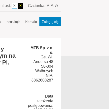
A
A
ntrast:
X
X
Czcionka:
A
n
Instrukcje
Kontakt
Zaloguj się
dy
MZB Sp. z o.
o.
nym na
Ge. Wł.
 Pl.
Andersa 48
58-304
Wałbrzych
NIP:
8862608287
Data
założenia
postępowania: