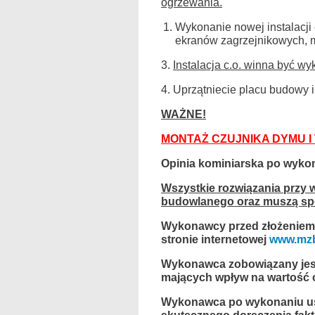
ogrzewania.
Wykonanie nowej instalacji c
ekranów zagrzejnikowych, m
3.
Instalacja c.o. winna być w
4. Uprzątniecie placu budowy 
WAŻNE!
MONTAŻ CZUJNIKA DYMU I
Opinia kominiarska po wykon
Wszystkie rozwiązania przy 
budowlanego oraz muszą spe
Wykonawcy przed złożeniem 
stronie internetowej
www.mzb
Wykonawca zobowiązany jest
mających wpływ na wartość o
Wykonawca po wykonaniu usłu