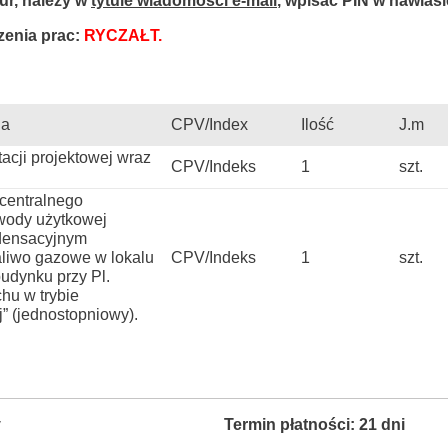
ur, należy w
tytule wiadomości e-mail
, wpisać PIN w nawiasi
zenia prac:
RYCZAŁT.
ia
CPV/Index
Ilość
J.m
cji projektowej wraz
CPV/Indeks
1
szt.
 centralnego
 wody użytkowej
ndensacyjnym
liwo gazowe w lokalu
CPV/Indeks
1
szt.
udynku przy Pl.
hu w trybie
j” (jednostopniowy).
y
Termin płatności: 21 dni