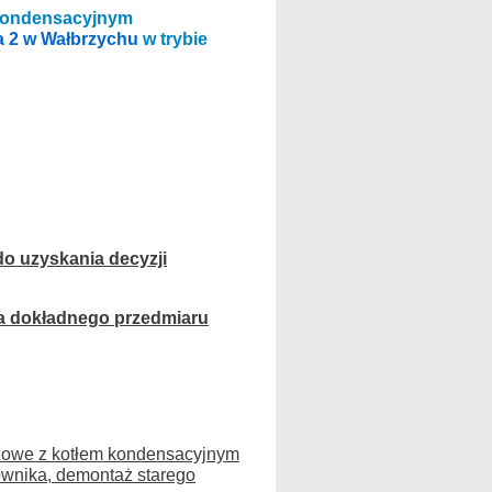
m kondensacyjnym
a 2 w Wałbrzychu
w trybie
o uzyskania decyzji
a dokładnego przedmiaru
azowe z kotłem kondensacyjnym
ownika, demontaż starego