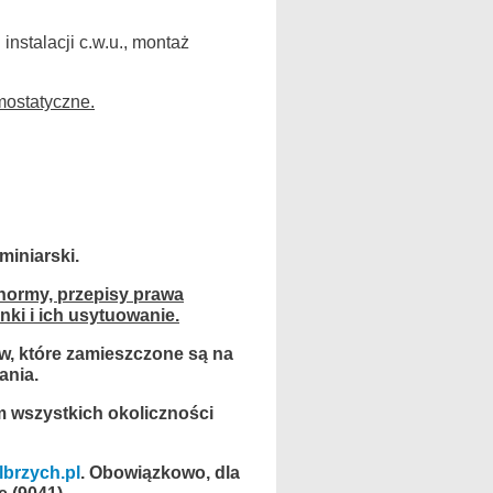
instalacji c.w.u., montaż
mostatyczne.
iniarski.
normy, przepisy prawa
ki i ich usytuowanie.
w, które zamieszczone są na
ania.
m wszystkich okoliczności
brzych.pl
. Obowiązkowo, dla