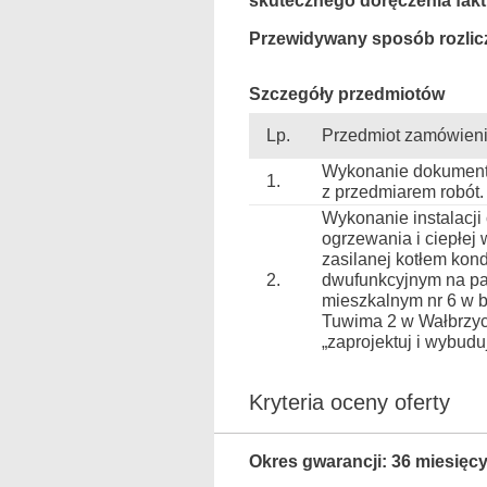
skutecznego doręczenia fakt
Przewidywany sposób rozlic
Szczegóły przedmiotów
Lp.
Przedmiot zamówien
Wykonanie dokumenta
1.
z przedmiarem robót.
Wykonanie instalacji
ogrzewania i ciepłej
zasilanej kotłem ko
2.
dwufunkcyjnym na pa
mieszkalnym nr 6 w b
Tuwima 2 w Wałbrzyc
„zaprojektuj i wybudu
Kryteria oceny oferty
Okres gwarancji: 36 miesięc