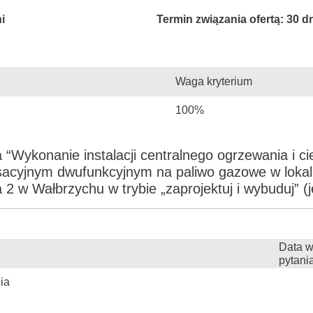
i
Termin związania ofertą: 30 d
Waga kryterium
100%
“Wykonanie instalacji centralnego ogrzewania i ci
nsacyjnym dwufunkcyjnym na paliwo gazowe w loka
2 w Wałbrzychu w trybie „zaprojektuj i wybuduj” (
Data w
pytani
ia