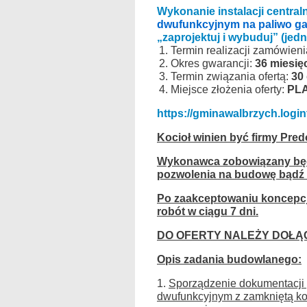
Wykonanie instalacji centra
dwufunkcyjnym na paliwo ga
„zaprojektuj i wybuduj” (jed
Termin realizacji zamówien
Okres gwarancji:
36 miesię
Termin związania ofertą:
30 
Miejsce złożenia oferty:
PL
https://gminawalbrzych.logint
Kocioł winien być firmy Pre
Wykonawca zobowiązany będz
pozwolenia na budowę bądź 
Po zaakceptowaniu koncepcj
robót w ciągu 7 dni.
DO OFERTY NALEŻY DOŁĄ
Opis zadania budowlanego:
1.
Sporządzenie dokumentacji 
dwufunkcyjnym z zamkniętą ko