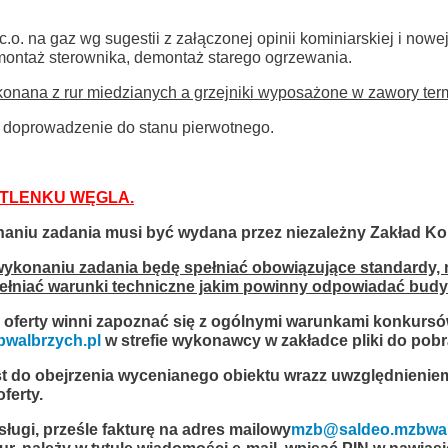
.o. na gaz wg sugestii z załączonej opinii kominiarskiej i nowej 
ontaż sterownika, demontaż starego ogrzewania.
ykonana z rur miedzianych a grzejniki wyposażone w zawory ter
i doprowadzenie do stanu pierwotnego.
 TLENKU WĘGLA.
aniu zadania musi być wydana przez niezależny Zakład Kom
wykonaniu zadania będę spełniać obowiązujące standardy, 
łniać warunki techniczne jakim powinny odpowiadać budyn
oferty winni zapoznać się z ogólnymi warunkami konkursó
walbrzych.pl
w strefie wykonawcy w zakładce pliki do pobr
 do obejrzenia wycenianego obiektu wraz
z uwzględnienie
ferty.
gi, prześle fakturę na adres mailowy
mzb@saldeo.mzbwal