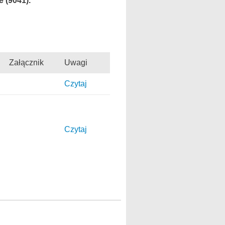
e (9041).
Załącznik
Uwagi
Czytaj
Czytaj