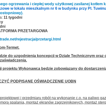
lnego ogrzewania i ciepłej wody użytkowej zasilanej kotłe
zowe w lokalu mieszkalnym nr 6 w budynku przy Pl. Tuwim
nostopniowy).
ia:
11 tygodni
cy
dni
ATFORMA PRZETARGOWA
rade.net/rejestracja/przetargi.html
dom-Termet.
ie do uzgodnienia koncepcji w Dziale Technicznym oraz d
zaświadczenia.
i projektu Wykonawca będzie zobowiązany do dostarczeni
CZYĆ PODPISANE OŚWIADCZENIE UOBN
projektowej i przedmiaru robót na wykonanie c.o. na paliwo g
morą spalania, montaż ekranów zagrzejnikowych, montaż ster