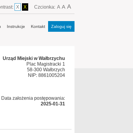
A
A
ntrast:
X
X
Czcionka:
A
n
Instrukcje
Kontakt
Zaloguj się
Urząd Miejski w Wałbrzychu
Plac Magistracki 1
58-300 Wałbrzych
NIP: 8861005204
Data założenia postępowania:
2025-01-31