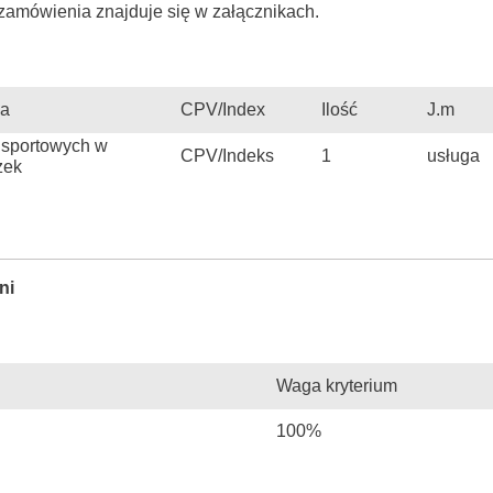
zamówienia znajduje się w załącznikach.
ia
CPV/Index
Ilość
J.m
nsportowych w
CPV/Indeks
1
usługa
zek
ni
Waga kryterium
100%