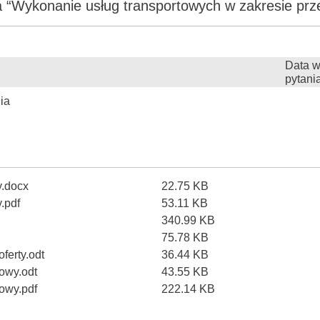
 “Wykonanie usług transportowych w zakresie prz
Data w
pytani
ia
y.docx
22.75 KB
.pdf
53.11 KB
340.99 KB
75.78 KB
oferty.odt
36.44 KB
mowy.odt
43.55 KB
mowy.pdf
222.14 KB