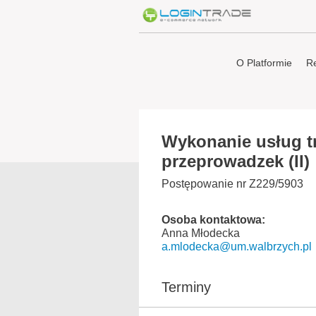
O Platformie
Re
Wykonanie usług t
przeprowadzek (II)
Postępowanie nr Z229/5903
Osoba kontaktowa:
Anna Młodecka
a.mlodecka@um.walbrzych.pl
Terminy