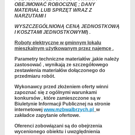
OBEJMOWAĆ ROBOCIZNĘ ; DANY
MATERIAŁ LUB SPRZĘT WRAZ Z
NARZUTAMI I
WYSZ
CZEGÓLNIONĄ CENĄ JEDNOSTKOWĄ
I KOSZTAMI JEDNOSTKOWYMI
) .
Roboty elektryczne w gminnym
lokalu
mieszkalnym użytkowanym przez najemcę .
Parametry techniczne materiałów ,jakie należy
zastosować , wynikają ze szczegółowego
zestawienia materiałów dołączonego do
przedmiaru robót.
Wykonawcy
przed złożeniem
oferty winni
zapoznać się z ogólnymi warunkami
konkursów
, które zamieszczone są w
Biuletynie Informacji Publicznej na stronie
internetowej
www.mzbwalbrzych.pl
w
zakładce zapytanie ofertowe.
Oferenci zobowiązani są do obejrzenia
wycenionego obiektu i uwzględnienia