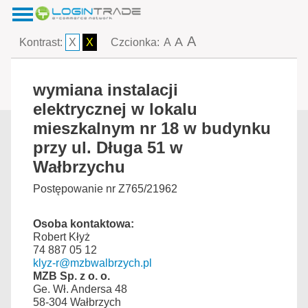
A
A
Kontrast:
X
X
Czcionka:
A
wymiana instalacji
elektrycznej w lokalu
mieszkalnym nr 18 w budynku
przy ul. Długa 51 w
Wałbrzychu
Postępowanie nr Z765/21962
Osoba kontaktowa:
Robert Kłyż
74 887 05 12
klyz-r@mzbwalbrzych.pl
MZB Sp. z o. o.
Ge. Wł. Andersa 48
58-304 Wałbrzych