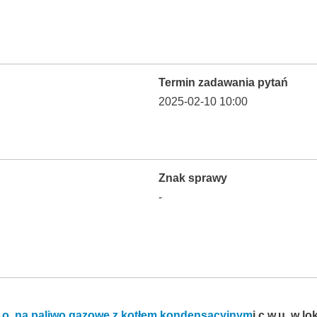
Termin zadawania pytań
2025-02-10 10:00
Znak sprawy
-
c.o. na paliwo gazowe z kotłem kondensacyjnym
i c.w.u. w l