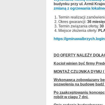
budynku przy ul. Armii Kraj
zmianą z ogrzewania lokaln
Termin realizacji zamówien
Okres gwarancji:
36 miesię
Termin związania ofertą:
30 
Miejsce złożenia oferty:
PL
https://gminawalbrzych.logint
DO OFERTY NALEŻY DOŁĄ
Kocioł winien być firmy Pre
MONTAŻ CZUJNIKA DYMU I
Wykonawca zobowiązany będz
pozwolenia na budowę bądź 
Po zaakceptowaniu koncepcj
robót w ciągu 7 dni.