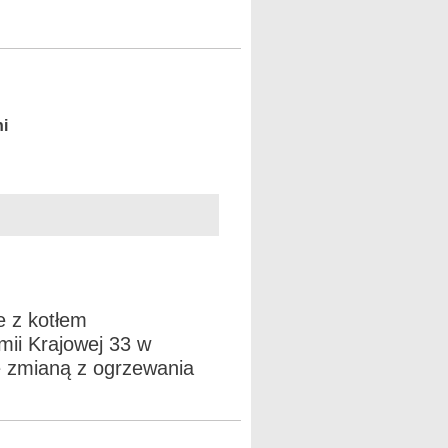
ni
e z kotłem
mii Krajowej 33 w
ze zmianą z ogrzewania