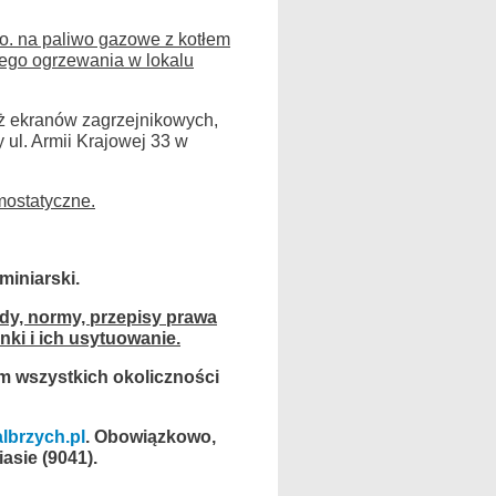
.o. na paliwo gazowe z kotłem
rego ogrzewania w lokalu
aż ekranów zagrzejnikowych,
ul. Armii Krajowej 33 w
mostatyczne.
iniarski.
dy, normy, przepisy prawa
ki i ich usytuowanie.
m wszystkich okoliczności
brzych.pl
. Obowiązkowo,
asie (9041).