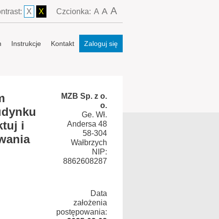
A
A
ntrast:
X
X
Czcionka:
A
n
Instrukcje
Kontakt
Zaloguj się
m
MZB Sp. z o.
o.
udynku
Ge. Wł.
tuj i
Andersa 48
58-304
wania
Wałbrzych
NIP:
8862608287
Data
założenia
postępowania: