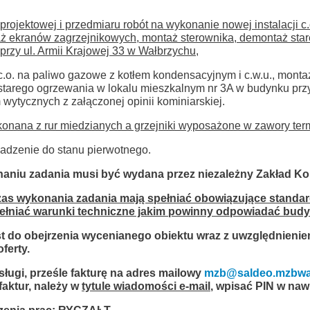
rojektowej i przedmiaru robót na wykonanie nowej instalacji c
aż ekranów zagrzejnikowych, montaż sterownika, demontaż sta
rzy ul. Armii Krajowej 33 w Wałbrzychu,
 c.o. na paliwo gazowe z kotłem kondensacyjnym i c.w.u., mont
tarego ogrzewania w lokalu mieszkalnym nr 3A w budynku przy 
wytycznych z załączonej opinii kominiarskiej.
ykonana z rur miedzianych a grzejniki wyposażone w zawory ter
wadzenie do stanu pierwotnego.
aniu zadania musi być wydana przez niezależny Zakład Kom
as wykonania zadania mają spełniać obowiązujące standar
łniać warunki techniczne jakim powinny odpowiadać budyn
 do obejrzenia wycenianego obiektu wraz
z uwzględnienie
ferty.
ugi, prześle fakturę na adres mailowy
mzb@saldeo.mzbwal
faktur, należy w
tytule wiadomości e-mail
, wpisać PIN w nawi