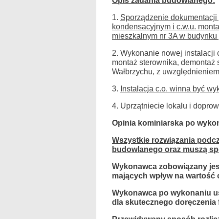
Opis zadania budowlanego:
1.
Sporządzenie dokumentacji p
kondensacyjnym i c.w.u. mont
mieszkalnym nr 3A w budynku p
2. Wykonanie nowej instalacji
montaż sterownika, demontaż s
Wałbrzychu, z uwzględnieniem 
3.
Instalacja c.o. winna być w
4. Uprzątniecie lokalu i dopro
Opinia kominiarska po wykon
Wszystkie rozwiązania podcz
budowlanego oraz muszą spe
Wykonawca zobowiązany jest
mających wpływ na wartość o
Wykonawca po wykonaniu usł
dla skutecznego doręczenia 