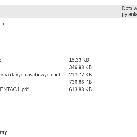
Data w
pytani
ia
x
15.33 KB
346.98 KB
hrona danych osobowych.pdf
213.72 KB
736.86 KB
NTACJI.pdf
613.88 KB
rmy