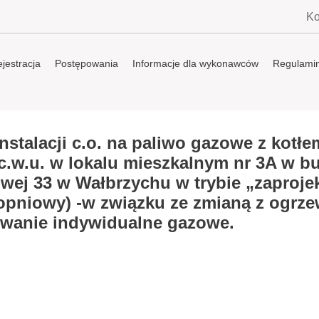
Ko
jestracja
Postępowania
Informacje dla wykonawców
Regulami
stalacji c.o. na paliwo gazowe z kotłe
c.w.u. w lokalu mieszkalnym nr 3A w b
owej 33 w Wałbrzychu w trybie „zaprojek
opniowy) -w związku ze zmianą z ogrze
ewanie indywidualne gazowe.