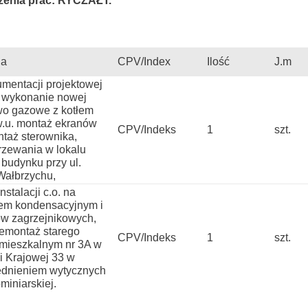
zenia prac: RYCZAŁT.
ia
CPV/Index
Ilość
J.m
mentacji projektowej
a wykonanie nowej
liwo gazowe z kotłem
w.u. montaż ekranów
CPV/Indeks
1
szt.
taż sterownika,
rzewania w lokalu
budynku przy ul.
Wałbrzychu,
stalacji c.o. na
łem kondensacyjnym i
ów zagrzejnikowych,
demontaż starego
CPV/Indeks
1
szt.
 mieszkalnym nr 3A w
ii Krajowej 33 w
ędnieniem wytycznych
miniarskiej.