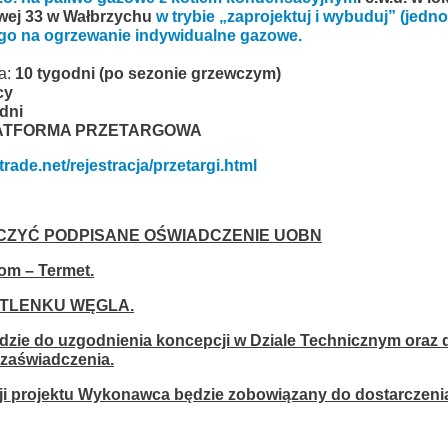
owej 33 w Wałbrzychu
w trybie „zaprojektuj i wybuduj” (jedn
ego na ogrzewanie indywidualne gazowe.
ia:
10 tygodni (po sezonie grzewczym)
cy
dni
ATFORMA PRZETARGOWA
rade.net/rejestracja/przetargi.html
CZYĆ PODPISANE OŚWIADCZENIE UOBN
dom – Termet.
 TLENKU WĘGLA.
ie do uzgodnienia koncepcji w Dziale Technicznym oraz d
zaświadczenia.
i projektu Wykonawca będzie zobowiązany do dostarczeni