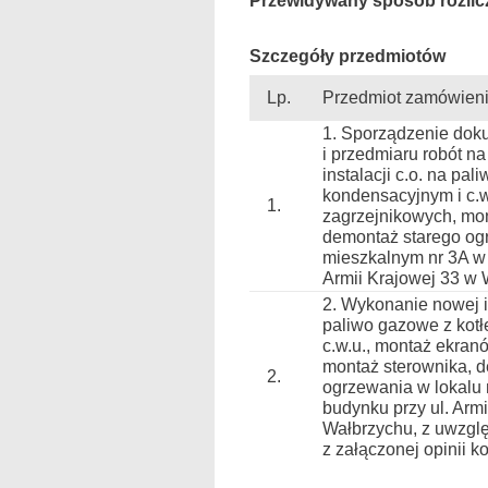
Przewidywany sposób rozlic
Szczegóły przedmiotów
Lp.
Przedmiot zamówien
1. Sporządzenie doku
i przedmiaru robót n
instalacji c.o. na pa
kondensacyjnym i c.
1.
zagrzejnikowych, mon
demontaż starego og
mieszkalnym nr 3A w 
Armii Krajowej 33 w 
2. Wykonanie nowej in
paliwo gazowe z kot
c.w.u., montaż ekran
montaż sterownika, 
2.
ogrzewania w lokalu
budynku przy ul. Arm
Wałbrzychu, z uwzgl
z załączonej opinii ko