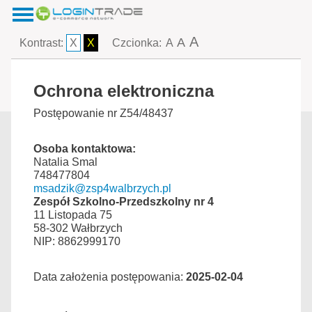
A
A
Kontrast:
X
X
Czcionka:
A
Ochrona elektroniczna
Postępowanie nr Z54/48437
Osoba kontaktowa:
Natalia Smal
748477804
msadzik@zsp4walbrzych.pl
Zespół Szkolno-Przedszkolny nr 4
11 Listopada 75
58-302 Wałbrzych
NIP: 8862999170
Data założenia postępowania:
2025-02-04