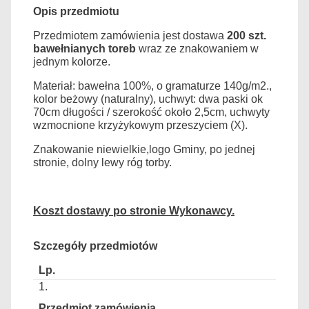
Opis przedmiotu
Przedmiotem zamówienia jest
dostawa
200 szt.
bawełnianych t
or
eb
wraz ze znakowaniem w
jednym kolorze.
Materiał:
bawełn
a
100%, o gramaturze 140g/m2.,
kolor beżowy (naturalny), uchwyt: dwa paski ok
70cm długości / szerokość około 2,5cm, uchwyty
wzmocnione krzyżykowym przeszyciem (X).
Znakowanie niewielkie,
logo Gminy
, po jednej
stronie, dolny lewy róg torby.
Koszt dostawy po stronie Wykonawcy.
Szczegóły przedmiotów
1.