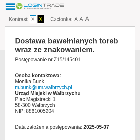
A
A
Kontrast:
X
X
Czcionka:
A
Dostawa bawełnianych toreb
wraz ze znakowaniem.
Postępowanie nr Z15/145401
Osoba kontaktowa:
Monika Bunk
m.bunk@um.walbrzych.pl
Urząd Miejski w Wałbrzychu
Plac Magistracki 1
58-300 Wałbrzych
NIP: 8861005204
Data założenia postępowania:
2025-05-07