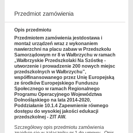
Przedmiot zamówienia
Opis przedmiotu
Przedmiotem zamówienia jest
d
ostawa i
montaż urządzeń wraz z wykonaniem
nawierzchni na placu zabaw w Przedszkolu
Samorządowym nr 8 w Wałbrzychu
w ramach
„Wałbrzyskie Przedszkolaki Na Szóstkę -
utworzenie i prowadzenie 200 nowych miejsc
przedszkolnych w Wałbrzychu”,
współfinansowanego przez Unię Europejską
ze środków Europejskiego Funduszu
Społecznego w ramach Regionalnego
Programu Operacyjnego Województwa
Dolnośląskiego na lata 2014-2020,
Poddziałanie 10.1.4 Zapewnienie równego
dostępu do wysokiej jakości edukacji
przedszkolnej - ZIT AW.
Szczegółowy opis przedmiotu zamówienia
znajduje się
w załączniku nr 1 do umowy -
Opis