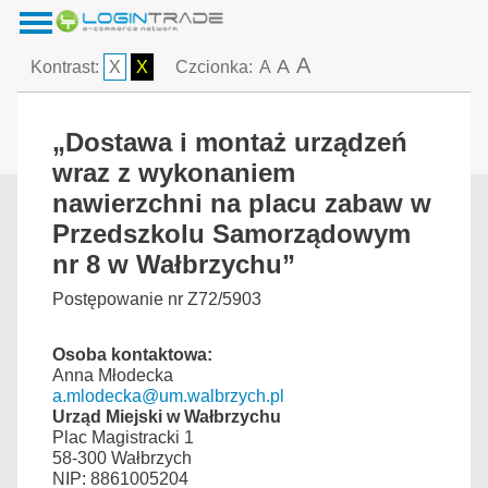
A
A
Kontrast:
X
X
Czcionka:
A
„Dostawa i montaż urządzeń
wraz z wykonaniem
nawierzchni na placu zabaw w
Przedszkolu Samorządowym
nr 8 w Wałbrzychu”
Postępowanie nr Z72/5903
Osoba kontaktowa:
Anna Młodecka
a.mlodecka@um.walbrzych.pl
Urząd Miejski w Wałbrzychu
Plac Magistracki 1
58-300 Wałbrzych
NIP: 8861005204