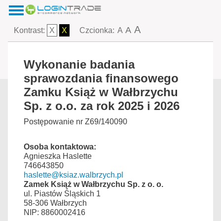
A
A
Kontrast:
X
X
Czcionka:
A
Wykonanie badania
sprawozdania finansowego
Zamku Książ w Wałbrzychu
Sp. z o.o. za rok 2025 i 2026
Postępowanie nr Z69/140090
Osoba kontaktowa:
Agnieszka Haslette
746643850
haslette@ksiaz.walbrzych.pl
Zamek Książ w Wałbrzychu Sp. z o. o.
ul. Piastów Śląskich 1
58-306 Wałbrzych
NIP: 8860002416