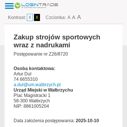
A
A
Kontrast:
X
X
Czcionka:
A
Zakup strojów sportowych
wraz z nadrukami
Postępowanie nr Z26/8720
Osoba kontaktowa:
Artur Dul
74 6655310
a.dul@um.walbrzych.pl
Urząd Miejski w Wałbrzychu
Plac Magistracki 1
58-300 Wałbrzych
NIP: 8861005204
Data założenia postępowania:
2025-10-10