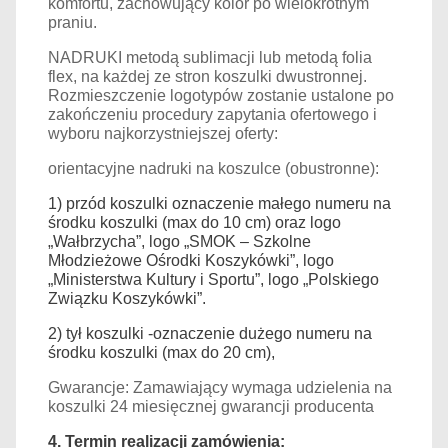
komfortu, zachowujący kolor po wielokrotnym
praniu.
NADRUKI metodą sublimacji lub metodą folia
flex, na każdej ze stron koszulki dwustronnej.
Rozmieszczenie logotypów zostanie ustalone po
zakończeniu procedury zapytania ofertowego i
wyboru najkorzystniejszej oferty:
orientacyjne nadruki na koszulce (obustronne):
1) przód koszulki oznaczenie małego numeru na
środku koszulki (max do 10 cm) oraz logo
„Wałbrzycha”, logo „SMOK – Szkolne
Młodzieżowe Ośrodki Koszykówki”, logo
„Ministerstwa Kultury i Sportu”, logo „Polskiego
Związku Koszykówki”.
2) tył
koszul
ki
-
oznaczenie
duż
ego
numeru
na
środku koszulki
(max do 20 cm),
Gwarancje: Zamawiający wymaga udzielenia na
koszulki 24 miesięcznej gwarancji producenta
4. Termin realizacji zamówienia: