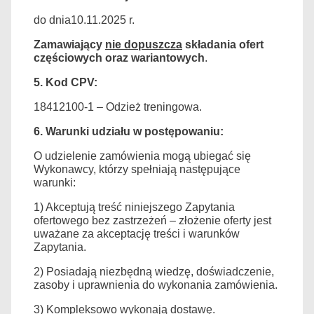
do dnia
10
.1
1
.
20
2
5
r.
Zamawiający
nie dopuszcza
składania ofert
częściowych
oraz wariantowych
.
5
. Kod CPV:
18412100-1 – Odzież treningowa.
6.
Warunki u
działu w postępowaniu:
O udzielenie zamówienia mogą ubiegać się
Wykonawcy, którzy spełniają następujące
warunki:
1
)
Akceptują treść niniejszego Zapytania
ofertowego bez zastrzeżeń – złożenie oferty jest
uważane za akceptację treści i warunków
Z
apytania.
2) Posiadają niezbędną wiedzę, doświadczenie,
zasoby i uprawnienia do wykonania zamówienia.
3) Kompleksowo wykonają dostawę.