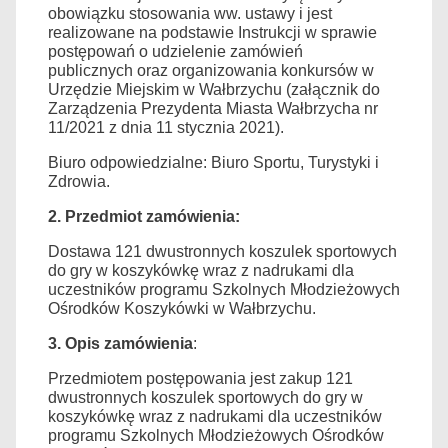
obowiązku stosowania ww. ustawy i
jest
realizowane na podstawie Instrukcji
w sprawie
postępowań o udzielenie zamówień
publicznych
oraz organizowania konkursów w
Urzędzie Miejskim w Wałbrzych
u (
załącznik do
Zarządzenia Prezydenta Miasta Wałbrzycha nr
11/2021 z dnia 11 stycznia 2021
)
.
Biuro
odpowiedzialne
:
Biuro
Sportu, Turystyki i
Zdrowia
.
2. Przedmiot zamówienia:
D
ostawa
121
dwustronnych koszul
ek sportowych
do gry w koszykówkę
wraz z nadrukami
dla
uczestników programu Szkolnych Młodzieżowych
Ośrodków Koszykówki
w Wałbrzychu.
3.
Opis zamówienia
:
Przedmiotem postępowania jest zakup 121
dwustronnych koszulek sportowych do gry w
koszykówkę wraz z nadrukami dla uczestników
programu Szkolnych Młodzieżowych Ośrodków