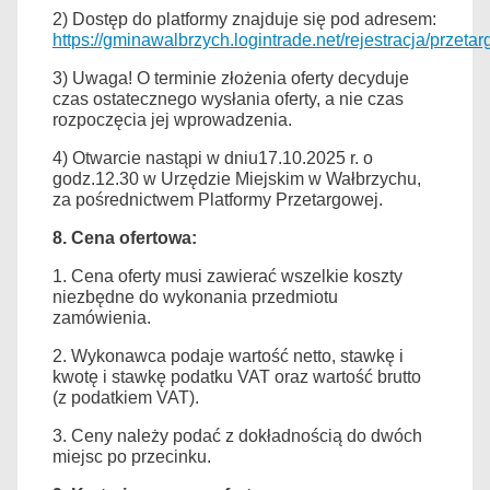
2
)
Dostęp do platformy znajduje się pod adresem:
https://gminawalbrzych.logintrade.net/rejestracja/przetarg
3) Uwaga! O terminie złożenia oferty decyduje
czas ostatecznego wysłania oferty, a nie czas
rozpoczęcia jej wprowadzenia.
4
)
Otwarcie nastąpi w dniu
1
7
.
10.202
5
r. o
godz.
12.30
w Urzędzie Miejskim w Wałbrzychu,
za pośrednictwem Platformy Przetargowej.
8
. Cena ofertowa:
1. Cena oferty musi zawierać wszelkie koszty
niezbędne do wykonania przedmiotu
zamówienia.
2. Wykonawca podaje
wartość
netto,
stawkę i
kwotę
i stawkę
podatku VAT oraz wartość brutto
(z podatkiem VAT).
3. Ceny należy podać z dokładnością do dwóch
miejsc po przecinku.