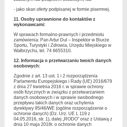
- jako skan oferty podpisanej w formie pisemnej.
11.
Osoby uprawnione do kontaktów z
wykonawcami:
W sprawach formalno-prawnych i przedmiotu
zamówienia: Pan Artur Dul – Inspektor w Biurze
Sportu, Turystyki i Zdrowia, Urzędu Miejskiego w
Wałbrzychu, tel. 74 6655310.
1
2
.
Informacja o przetwarzaniu twoich danych
osobowych:
Zgodnie z art. 13 ust. 1 i 2 rozporz
ądzenia
Parlamentu Europejskiego i Rady (UE) 2016/679
z dnia 27 kwietnia 2016 r. w sprawie ochrony
osób fizycznych w związku z przetwarzaniem
danych osobowych i w sprawie swobodnego
przepływu takich danych oraz uchylenia
dyrektywy 95/46/WE (ogólne rozporządzenie o
ochronie danych) (Dz. Urz. UE L 119 z
04.05.2016, str. 1), dalej „RODO”
oraz z
Ustawą z
dnia 10 maja 2018r. o ochronie danych