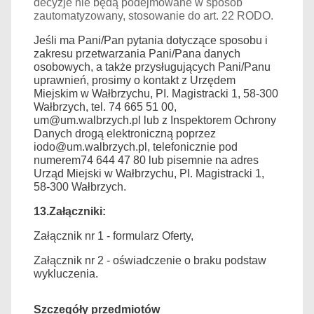
decyzje nie będą podejmowane w sposób
zautomatyzowany, stosowanie do art. 22 RODO.
Jeśli ma Pani/Pan pytania dotyczące sposobu i
zakresu przetwarzania Pani/Pana danych
osobowych, a także przysługujących Pani/Panu
uprawnień, prosimy o kontakt z Urzędem
Miejskim w Wałbrzychu, PI. Magistracki 1, 58-300
Wałbrzych, tel. 74 665 51 00,
um@um.walbrzych.pl lub z Inspektorem Ochrony
Danych drogą elektroniczną poprzez
iodo@um.walbrzych.pl, telefonicznie pod
numerem
74 644 47 80
lub pisemnie na adres
Urząd Miejski w Wałbrzychu, PI. Magistracki 1,
58-300 Wałbrzych.
13.Załączniki:
Załącznik nr 1 - formularz Oferty,
Załącznik nr 2 - oświadczenie o braku podstaw
wykluczenia.
Szczegóły przedmiotów