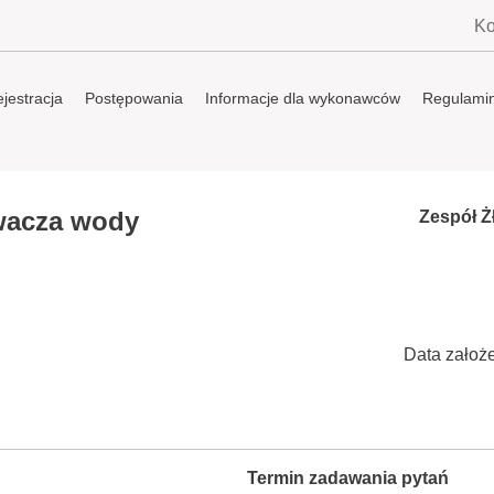
Ko
jestracja
Postępowania
Informacje dla wykonawców
Regulami
wacza wody
Zespół 
Data założ
Termin zadawania pytań