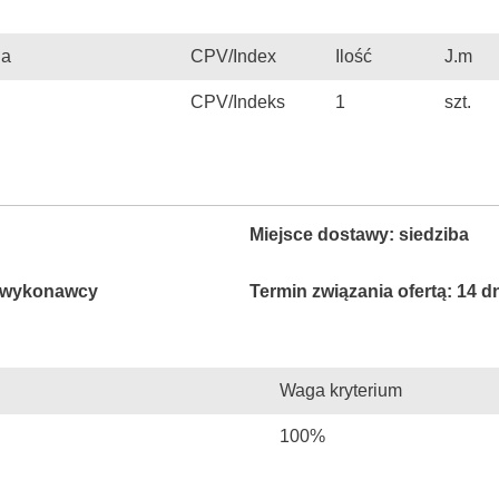
ia
CPV/Index
Ilość
J.m
CPV/Indeks
1
szt.
Miejsce dostawy: siedziba
e wykonawcy
Termin związania ofertą: 14 d
Waga kryterium
100%