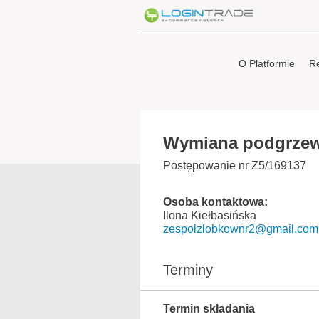
O Platformie
Re
Wymiana podgrze
Postępowanie nr Z5/169137
Osoba kontaktowa:
Ilona Kiełbasińska
zespolzlobkownr2@gmail.com
Terminy
Termin składania