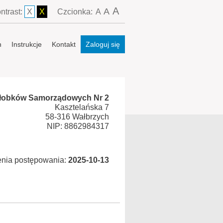
A
A
ntrast:
X
X
Czcionka:
A
n
Instrukcje
Kontakt
Zaloguj się
Żłobków Samorządowych Nr 2
Kasztelańska 7
58-316 Wałbrzych
NIP: 8862984317
enia postępowania:
2025-10-13