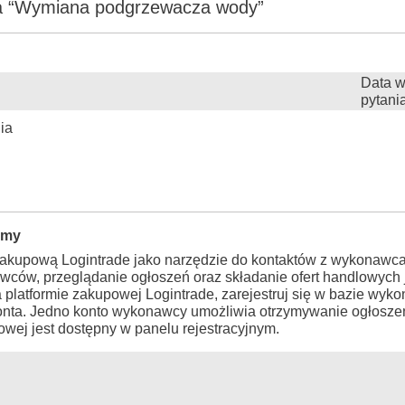
ia “Wymiana podgrzewacza wody”
Data w
pytani
ia
rmy
zakupową Logintrade jako narzędzie do kontaktów z wykonawca
wców, przeglądanie ogłoszeń oraz składanie ofert handlowych j
a platformie zakupowej Logintrade, zarejestruj się w bazie wy
konta. Jedno konto wykonawcy umożliwia otrzymywanie ogłosze
wej jest dostępny w panelu rejestracyjnym.