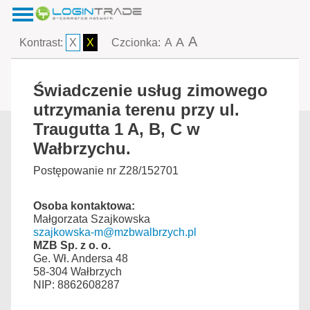
A
A
Kontrast:
X
X
Czcionka:
A
Świadczenie usług zimowego
utrzymania terenu przy ul.
Traugutta 1 A, B, C w
Wałbrzychu.
Postępowanie nr Z28/152701
Osoba kontaktowa:
Małgorzata Szajkowska
szajkowska-m@mzbwalbrzych.pl
MZB Sp. z o. o.
Ge. Wł. Andersa 48
58-304 Wałbrzych
NIP: 8862608287