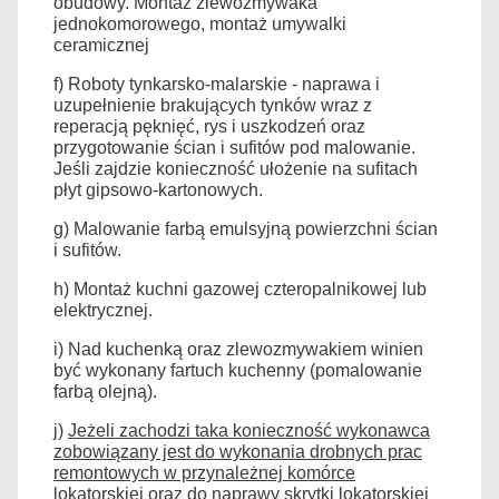
obudowy.
Montaż zlewozmywaka
jednokomorowego, montaż umywalki
ceramicznej
f) Roboty tynkarsko-malarskie - naprawa i
uzupełnienie brakujących tynków wraz z
reperacją pęknięć, rys i uszkodzeń oraz
przygotowanie ścian i sufitów pod malowanie.
Jeśli zajdzie konieczność ułożenie na sufitach
płyt gipsowo-kartonowych.
g) Malowanie farbą emulsyjną powierzchni ścian
i sufitów.
h) Montaż kuchni gazowej czteropalnikowej lub
elektrycznej.
i) Nad kuchenką oraz zlewozmywakiem winien
być wykonany fartuch kuchenny (pomalowanie
farbą olejną).
j)
Jeżeli zachodzi taka konieczność wykonawca
zobowiązany jest do wykonania drobnych prac
remontowych w przynależnej komórce
lokatorskiej oraz do naprawy skrytki lokatorskiej