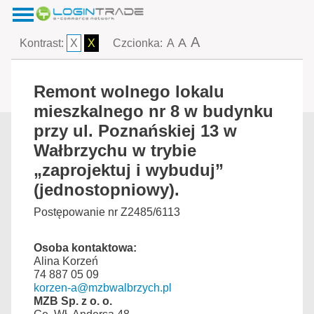
A
A
Kontrast:
X
X
Czcionka:
A
Remont wolnego lokalu
mieszkalnego nr 8 w budynku
przy ul. Poznańskiej 13 w
Wałbrzychu w trybie
„zaprojektuj i wybuduj”
(jednostopniowy).
Postępowanie nr Z2485/6113
Osoba kontaktowa:
Alina Korzeń
74 887 05 09
korzen-a@mzbwalbrzych.pl
MZB Sp. z o. o.