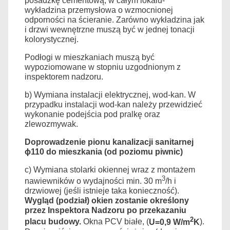
posadzkę cementową, w całym lokalu-
wykładzina przemysłowa o wzmocnionej
odporności na ścieranie. Zarówno wykładzina jak
i drzwi wewnętrzne muszą być w jednej tonacji
kolorystycznej.
Podłogi w mieszkaniach muszą być
wypoziomowane w stopniu uzgodnionym z
inspektorem nadzoru.
b) Wymiana instalacji elektrycznej, wod-kan. W
przypadku instalacji wod-kan należy przewidzieć
wykonanie podejścia pod pralkę oraz
zlewozmywak.
Doprowadzenie
pionu kanalizacji sanitarnej
ϕ110 do mieszkania (od poziomu piwnic)
c) Wymiana stolarki okiennej wraz z montażem
3
nawiewników o wydajności min. 30 m
/h i
drzwiowej (jeśli istnieje taka konieczność).
Wygląd (podział) okien zostanie określony
przez Inspektora Nadzoru po przekazaniu
2
placu budowy.
Okna PCV białe, (
U=0,9 W/m
K
).