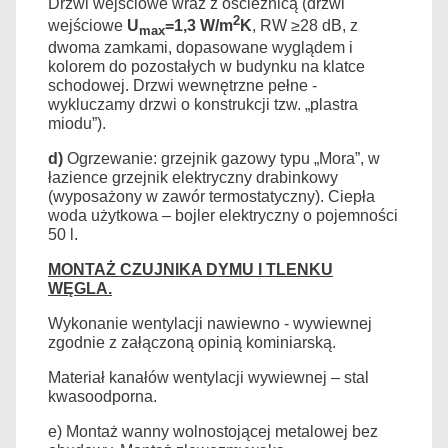
Drzwi wejściowe wraz z ościeżnicą (drzwi
2
wejściowe
U
=1,3 W/m
K
, RW ≥28 dB, z
max
dwoma zamkami, dopasowane wyglądem i
kolorem do pozostałych w budynku na klatce
schodowej. Drzwi wewnętrzne pełne -
wykluczamy drzwi o konstrukcji tzw. „plastra
miodu”).
d)
Ogrzewanie: grzejnik gazowy typu „Mora”, w
łazience grzejnik elektryczny drabinkowy
(wyposażony w zawór termostatyczny). Ciepła
woda użytkowa – bojler elektryczny o pojemności
50 l.
MONTAŻ CZUJNIKA DYMU I TLENKU
WĘGLA.
Wykonanie wentylacji nawiewno - wywiewnej
zgodnie z załączoną opinią kominiarską.
Materiał kanałów wentylacji wywiewnej – stal
kwasoodporna.
e) Montaż wanny wolnostojącej metalowej bez