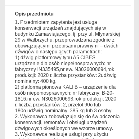
Opis przedmiotu
1. Przedmiotem zapytania jest usługa
konserwacji urządzeń znajdujących się w
budynku Zamawiającego, tj. przy ul. Młynarskiej
29 w Wałbrzychu, przeprowadzana zgodnie z
obowiązującymi przepisami prawnymi – dwóch
dźwigów o następujących parametrach:
1) dźwig platformowy typu A5 CIBES –
urządzenie dla osób niepełnosprawnych:
nr
fabryczny IN335495,nr ew. N3026000694,rok
produkcji: 2020 r.,liczba przystanków: 2udźwig
nominalny: 400 kg,
2) platforma pionowa KALI B – urządzenie dla
osób niepełnosprawnych:
nr fabryczny: B-20-
1816,nr ew. N3026000693,rok produkcji: 2020
r.,liczba przystanków: 2, przelot 90o lub
180o,udźwig nominalny: 385 kg lub 3 osoby.
2. Wykonawca zobowiązuje się do świadczenia
konserwacji, remontów i obsługi urządzeń
dźwigowych określonych we wzorze umowy.
3. Wykonawca realizuje usługi przy użyciu