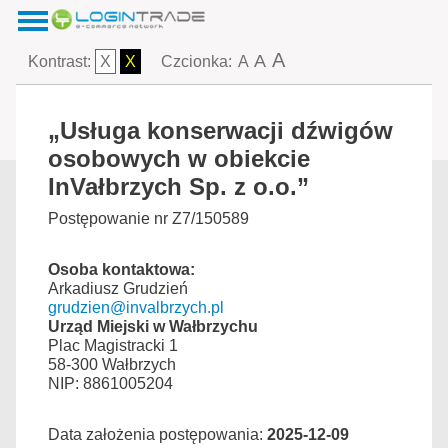
A
A
Kontrast:
X
X
Czcionka:
A
„Usługa konserwacji dźwigów
osobowych w obiekcie
InVałbrzych Sp. z o.o.”
Postępowanie nr Z7/150589
Osoba kontaktowa:
Arkadiusz Grudzień
grudzien@invalbrzych.pl
Urząd Miejski w Wałbrzychu
Plac Magistracki 1
58-300 Wałbrzych
NIP: 8861005204
Data założenia postępowania:
2025-12-09