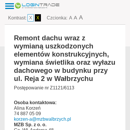
A
A
Kontrast:
X
X
Czcionka:
A
Remont dachu wraz z
wymianą uszkodzonych
elementów konstrukcyjnych,
wymiana świetlika oraz wyłazu
dachowego w budynku przy
ul. Reja 2 w Wałbrzychu
Postępowanie nr Z1121/6113
Osoba kontaktowa:
Alina Korzeń
74 887 05 09
korzen-a@mzbwalbrzych.pl
MZB Sp. z o. o.