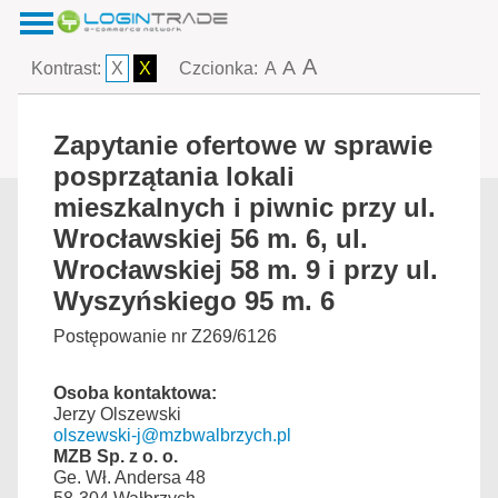
A
A
Kontrast:
X
X
Czcionka:
A
Zapytanie ofertowe w sprawie
posprzątania lokali
mieszkalnych i piwnic przy ul.
Wrocławskiej 56 m. 6, ul.
Wrocławskiej 58 m. 9 i przy ul.
Wyszyńskiego 95 m. 6
Postępowanie nr Z269/6126
Osoba kontaktowa:
Jerzy Olszewski
olszewski-j@mzbwalbrzych.pl
MZB Sp. z o. o.
Ge. Wł. Andersa 48