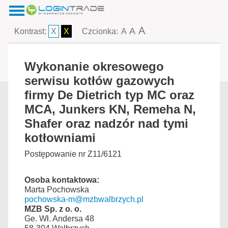
A
A
Kontrast:
X
X
Czcionka:
A
Wykonanie okresowego
serwisu kotłów gazowych
firmy De Dietrich typ MC oraz
MCA, Junkers KN, Remeha N,
Shafer oraz nadzór nad tymi
kotłowniami
Postępowanie nr Z11/6121
Osoba kontaktowa:
Marta Pochowska
pochowska-m@mzbwalbrzych.pl
MZB Sp. z o. o.
Ge. Wł. Andersa 48